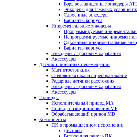
Взрывозащищенные энкодеры AT
Энкодеры для тяжелых условий п
Сдвоенные энкодеры
Варианты корпуса
Инкрементальные энкодеры
Программируемые инкрементальн
Непрограммируемые инкрементал
Сдвоенные инкрементальные энк
Варианты корпуса
Энкодеры с тросовым барабаном
Аксессуары
Датчики линейных перемещений
Магнитострикция
Стеклянная шкала / преобразование
Радарные датчики расстояния
Энкодеры с тросовым барабаном
Аксессуары
Приводы
Исполнительный привод МА
Привод позиционирования MP
Обрабатывающий привод MD
Компоненты
ПК в промышленном исполнении
Дисплеи
Встроенная панель ПК