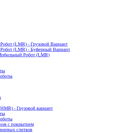
обот (LMR) - Грузовой Вариант
Робот (LMR) - Буферный Вариант
Мобильный Робот (LMR)
оты
роботы
ы
HMR) - Грузовой вариант
оты
роботы
нов с покрытием
мниевых слитков