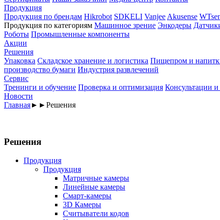
Продукция
Продукция по брендам
Hikrobot
SDKELI
Vanjee
Akusense
WTsen
Продукция по категориям
Машинное зрение
Энкодеры
Датчик
Роботы
Промышленные компоненты
Акции
Решения
Упаковка
Складское хранение и логистика
Пищепром и напитк
производство бумаги
Индустрия развлечений
Сервис
Тренинги и обучение
Проверка и оптимизация
Консультации и
Новости
Главная
►
►
Решения
Решения
Продукция
Продукция
Матричные камеры
Линейные камеры
Смарт-камеры
3D Камеры
Считыватели кодов