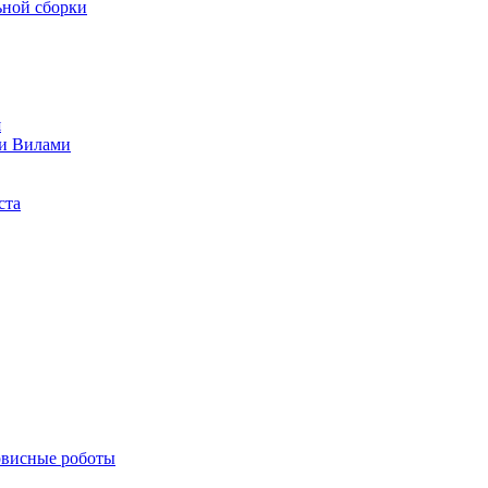
ьной сборки
я
и Вилами
ста
рвисные роботы