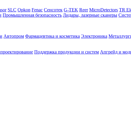
sor
SLC
Opkon
Fenac
Сенсотек
G-TEK
Reer
MicroDetectors
TR El
и
Промышленная безопасность
Лидары, лазерные сканеры
Систе
и
Автопром
Фармацевтика и косметика
Электроника
Металлург
 проектирование
Поддержка продукции и систем
Апгрейд и мод