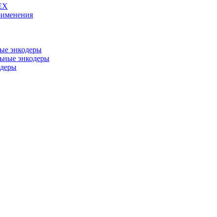
EX
рименения
ые энкодеры
ьные энкодеры
одеры