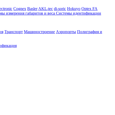
ectronic
Cognex
Basler
AKL-tec
di-soric
Hokuyo
Optex FA
мы измерения габаритов и веса
Системы идентификации
ия
Транспорт
Машиностроение
Аэропорты
Полиграфия и
ификация