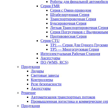
Роботы для финальной автомобил
Серия FMR
Серия с Омни-приводом
Штабелирующая Серия
Транспортировочная Серия
Буксировочная Серия
Легкая Транспортировочная Сери
Серия Погрузчиков с Выдвижным
Противовесная Cерия
Серия CTU
TP1 — Серия Для Одного Грузоме
TP5 — Многогрузовая Серия
Интеллектуальная Рабочая Станция
Аксессуары
ПО (WMS, RCS)
Продукция
Лидары
Световые завесы
Контроллеры
Реле безопасности
Аксессуары
Решение
Автоматизация транспортных потоков
Промышленная логистика и коммерческие се
Продукция