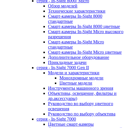
серия - In-Sight 8000/ Micro
Обзор моделей
Технические характеристики
Смарт-камеры In-Sight 8000
стандартные
Смарт-камеры In-Sight 8000 цветные
Смарт-камеры In-Sight Micro высокого
разрешения
Cмарт-камеры In-Sight Micro
cтандартные
Cмарт-камеры In-Sight Micro цветные
Дополнительное оборудование
Прикладные задачи
cерия - In-Sight 7000 Gen II
Модели и характеристики
Монохромные модели
Цветные модели
Инструменты машинного зрения
Объективы, освещение, фильтры и
др.аксессуары)
Руководство во выбору цветного
освещения
Руководство по выбору объектива
серия - In-Sight 7000
Цветные смарт-камеры