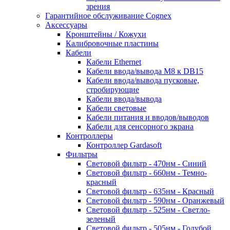
зрения
Гарантийное обслуживание Cognex
Аксессуары
Кронштейны / Кожухи
Калибровочные пластины
Кабели
Кабели Ethernet
Кабели ввода/вывода M8 к DB15
Кабели ввода/вывода пусковые,
стробирующие
Кабели ввода/вывода
Кабели световые
Кабели питания и вводов/выводов
Кабели для сенсорного экрана
Контроллеры
Контроллер Gardasoft
Фильтры
Световой фильтр - 470нм - Синий
Световой фильтр - 660нм - Темно-
красный
Световой фильтр - 635нм - Красный
Световой фильтр - 590нм - Оранжевый
Световой фильтр - 525нм - Светло-
зеленый
Световой фильтр - 505нм - Голубой