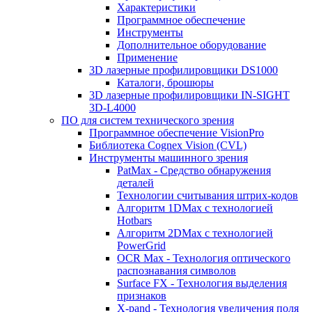
Характеристики
Программное обеспечение
Инструменты
Дополнительное оборудование
Применение
3D лазерные профилировщики DS1000
Каталоги, брошюры
3D лазерные профилировщики IN-SIGHT
3D-L4000
ПО для систем технического зрения
Программное обеспечение VisionPro
Библиотека Cognex Vision (CVL)
Инструменты машинного зрения
PatMax - Средство обнаружения
деталей
Технологии считывания штрих-кодов
Алгоритм 1DMax с технологией
Hotbars
Алгоритм 2DMax с технологией
PowerGrid
OCR Max - Технология оптического
распознавания символов
Surface FX - Технология выделения
признаков
X-pand - Технология увеличения поля