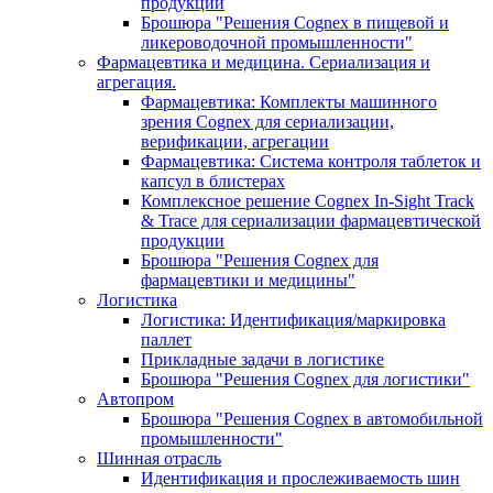
продукции
Брошюра "Решения Cognex в пищевой и
ликероводочной промышленности"
Фармацевтика и медицина. Сериализация и
агрегация.
Фармацевтика: Комплекты машинного
зрения Cognex для сериализации,
верификации, агрегации
Фармацевтика: Система контроля таблеток и
капсул в блистерах
Комплексное решение Cognex In-Sight Track
& Trace для сериализации фармацевтической
продукции
Брошюра "Решения Cognex для
фармацевтики и медицины"
Логистика
Логистика: Идентификация/маркировка
паллет
Прикладные задачи в логистике
Брошюра "Решения Cognex для логистики"
Автопром
Брошюра "Решения Cognex в автомобильной
промышленности"
Шинная отрасль
Идентификация и прослеживаемость шин