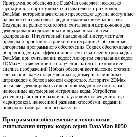
Программное обеспечение DataMan содержит несколько
функций для портативных считывателей штрих-кодов
DataMan, которые значительно превосходят другие доступные
на рынке считыватели. Среди избранных возможностей:
Ведущие на рынке технологии считывания штрих-кодов для
декодирования одномерных и двухмерных систем
кодирования. Интуитивный наладочный инструмент для
предельно простой настройки и интеграции. Собственные
алгоритмы программного обеспечения Cognex обеспечивают
непревзойденную эффективность считывателей штрих-кодов
DataMan при считывании кодов: Aлгоритм считывания кодов
1DMax+ с заявленной на получение патента технологией
анализа изображений Hotbars обеспечивает высокие степени
считывания даже поврежденных одномерных линейных
штрихкодов с более высокой скоростью. Aлгоритм 2DMax+
позволяет декодировать сильно поврежденные или плохо
нанесенные двухмерные матричные коды. Устройства
успешно работают в различных условиях освещенности, с
маркировкой, нанесенной разными способами, кодами и
поверхностями различного качества.
Программное обеспечение и технологии
считывания штрих-кодов серии DataMan 8050