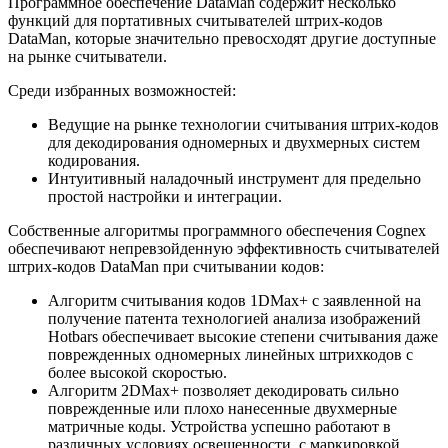
Программное обеспечение DataMan содержит несколько
функций для портативных считывателей штрих-кодов
DataMan, которые значительно превосходят другие доступные
на рынке считыватели.
Среди избранных возможностей:
Ведущие на рынке технологии считывания штрих-кодов
для декодирования одномерных и двухмерных систем
кодирования.
Интуитивный наладочный инструмент для предельно
простой настройки и интеграции.
Собственные алгоритмы программного обеспечения Cognex
обеспечивают непревзойденную эффективность считывателей
штрих-кодов DataMan при считывании кодов:
Aлгоритм считывания кодов 1DMax+ с заявленной на
получение патента технологией анализа изображений
Hotbars обеспечивает высокие степени считывания даже
поврежденных одномерных линейных штрихкодов с
более высокой скоростью.
Aлгоритм 2DMax+ позволяет декодировать сильно
поврежденные или плохо нанесенные двухмерные
матричные коды. Устройства успешно работают в
различных условиях освещенности, с маркировкой,