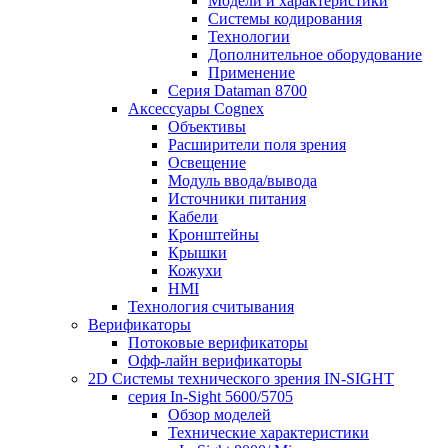
Модели и характеристики
Системы кодирования
Технологии
Дополнительное оборудование
Применение
Серия Dataman 8700
Аксессуары Cognex
Объективы
Расширители поля зрения
Освещение
Модуль ввода/вывода
Источники питания
Кабели
Кронштейны
Крышки
Кожухи
HMI
Технология считывания
Верификаторы
Потоковые верификаторы
Офф-лайн верификаторы
2D Системы технического зрения IN-SIGHT
серия In-Sight 5600/5705
Обзор моделей
Технические характеристики