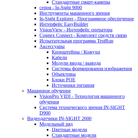
Стандартные смарт-камеры
серия - In-Sight 9000
Инструменты машинного зрения
In-Sight Explorer - Программное обеспечение
Интерфейс EasyBuilder
VisionView - Интерфейс оператора
Cognex Connect - Комплект средств связи
Испытательная программа TestRun
Аксессуары
Кронштейны / Кожухи
Кабели
Модули ввода / вывода
Системы формирования изображения
Объективы
Блоки POE
Источники питания
Машинное обучение
VisionPro VIDI - Технология машинного
обучения
Cистема технического зрения IN-SIGHT
D900
Видеодатчики IN-SIGHT 2000
Модельный ряд
Цветные модели
Стандартные модели