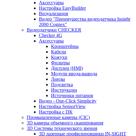
Аксессуары
Настройка EasyBuilder
Визуализация
Видео "Преимущества видеодатчика Insight
2000 Cognex"
Видеодатчики CHECKER
Checker 4G
Аксессуары
Кронштейны
Кабели
Кожухи
Фильтры
Дисплеи (HMI)
Модули ввода-вывода
Линзы
Подсветка
Инструкции
Источники питания
Видео - One-Click Simplicity
Настройка SensorView
Настройка с ПК
Промышленные камеры (CIC)
3D камеры объемного сканирования
3D Системы технического зрения
3D лазерные профилировщики IN-SIGHT