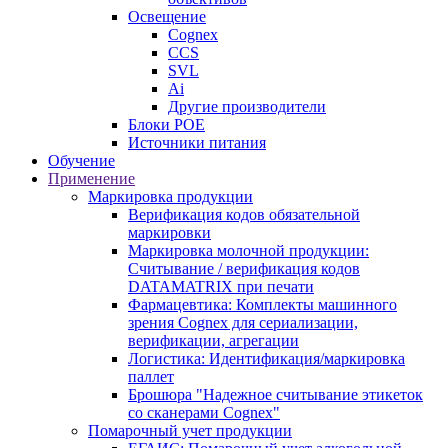
Освещение
Cognex
CCS
SVL
Ai
Другие производители
Блоки POE
Источники питания
Обучение
Применение
Маркировка продукции
Верификация кодов обязательной
маркировки
Маркировка молочной продукции:
Считывание / верификация кодов
DATAMATRIX при печати
Фармацевтика: Комплекты машинного
зрения Cognex для сериализации,
верификации, агрегации
Логистика: Идентификация/маркировка
паллет
Брошюра "Надежное считывание этикеток
со сканерами Cognex"
Помарочный учет продукции