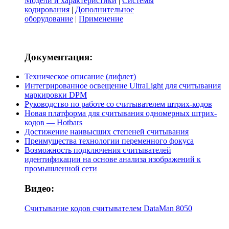
Модели и характеристики
|
Системы
кодирования
|
Дополнительное
оборудование
|
Применение
Документация:
Техническое описание (лифлет)
Интегрированное освещение UltraLight для считывания
маркировки DPM
Руководство по работе со считывателем штрих-кодов
Новая платформа для считывания одномерных штрих-
кодов — Hotbars
Достижение наивысших степеней считывания
Преимущества технологии переменного фокуса
Возможность подключения считывателей
идентификации на основе анализа изображений к
промышленной сети
Видео:
Считывание кодов считывателем DataMan 8050