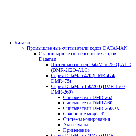
Каталог
Промышленные считыватели кодов DATAMAN
Стационарные сканеры штрих-кодов
Dataman
Поточный сканер DataMan 262Q-ALC
(DMR-262Q-ALC)
Серия DataMan 470 (DMR-474/
DMR475)
Cерия DataMan 150/260 (DMR-150 /
DMR-260)
Считыватели DMR-262
Считыватели DMR-260
Считыватели DMR-260QX
Сравнение моделей
Системы кодирования
Аксессуары
Применение
Серия DataMan 374/375 (DMR-