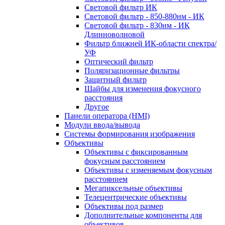
Световой фильтр ИК
Световой фильтр - 850-880нм - ИК
Световой фильтр - 830нм - ИК
Длинноволновой
Фильтр ближней ИК-области спектра/
УФ
Оптический фильтр
Поляризационные фильтры
Защитный фильтр
Шайбы для изменения фокусного
расстояния
Другое
Панели оператора (HMI)
Модули ввода/вывода
Системы формирования изображения
Объективы
Объективы с фиксированным
фокусным расстоянием
Объективы с изменяемым фокусным
расстоянием
Мегапиксельные объективы
Телецентрические объективы
Объективы под размер
Дополнительные компоненты для
объективов