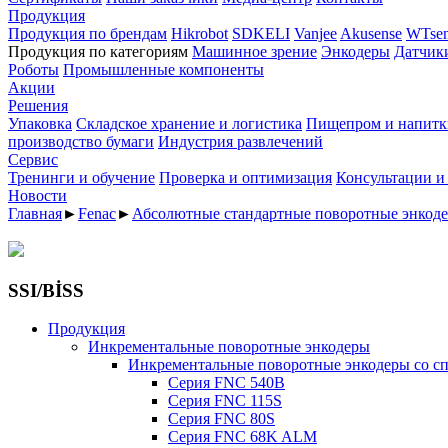
Продукция
Продукция по брендам
Hikrobot
SDKELI
Vanjee
Akusense
WTsen
Продукция по категориям
Машинное зрение
Энкодеры
Датчик
Роботы
Промышленные компоненты
Акции
Решения
Упаковка
Складское хранение и логистика
Пищепром и напитк
производство бумаги
Индустрия развлечений
Сервис
Тренинги и обучение
Проверка и оптимизация
Консультации и
Новости
Главная
►
Fenac
►
Абсолютные стандартные поворотные энкод
SSI/BİSS
Продукция
Инкрементальные поворотные энкодеры
Инкрементальные поворотные энкодеры со с
Серия FNC 540B
Серия FNC 115S
Серия FNC 80S
Серия FNC 68K ALM