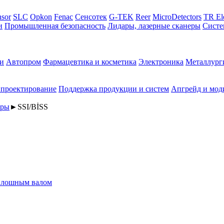
sor
SLC
Opkon
Fenac
Сенсотек
G-TEK
Reer
MicroDetectors
TR El
и
Промышленная безопасность
Лидары, лазерные сканеры
Систе
и
Автопром
Фармацевтика и косметика
Электроника
Металлург
 проектирование
Поддержка продукции и систем
Апгрейд и мод
еры
►
SSI/BİSS
плошным валом