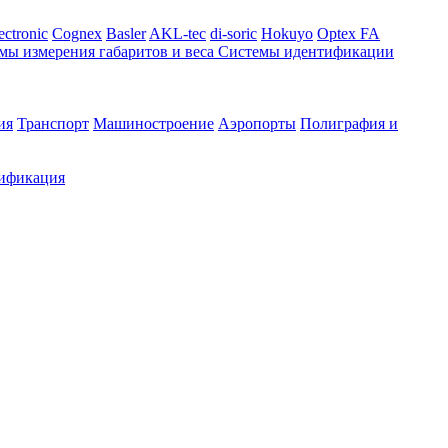
ectronic
Cognex
Basler
AKL-tec
di-soric
Hokuyo
Optex FA
мы измерения габаритов и веса
Системы идентификации
ия
Транспорт
Машиностроение
Аэропорты
Полиграфия и
ификация