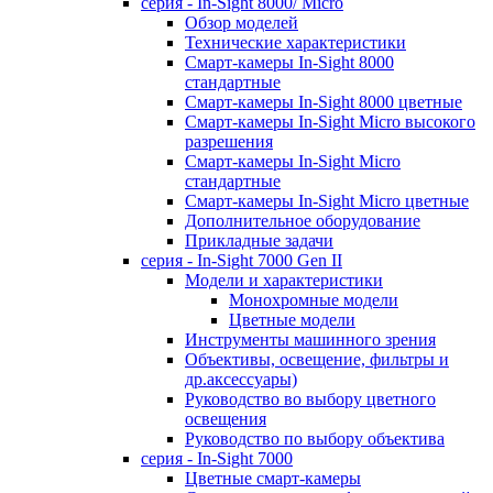
серия - In-Sight 8000/ Micro
Обзор моделей
Технические характеристики
Смарт-камеры In-Sight 8000
стандартные
Смарт-камеры In-Sight 8000 цветные
Смарт-камеры In-Sight Micro высокого
разрешения
Cмарт-камеры In-Sight Micro
cтандартные
Cмарт-камеры In-Sight Micro цветные
Дополнительное оборудование
Прикладные задачи
cерия - In-Sight 7000 Gen II
Модели и характеристики
Монохромные модели
Цветные модели
Инструменты машинного зрения
Объективы, освещение, фильтры и
др.аксессуары)
Руководство во выбору цветного
освещения
Руководство по выбору объектива
серия - In-Sight 7000
Цветные смарт-камеры