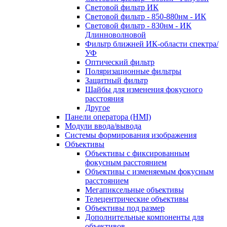
Световой фильтр ИК
Световой фильтр - 850-880нм - ИК
Световой фильтр - 830нм - ИК
Длинноволновой
Фильтр ближней ИК-области спектра/
УФ
Оптический фильтр
Поляризационные фильтры
Защитный фильтр
Шайбы для изменения фокусного
расстояния
Другое
Панели оператора (HMI)
Модули ввода/вывода
Системы формирования изображения
Объективы
Объективы с фиксированным
фокусным расстоянием
Объективы с изменяемым фокусным
расстоянием
Мегапиксельные объективы
Телецентрические объективы
Объективы под размер
Дополнительные компоненты для
объективов