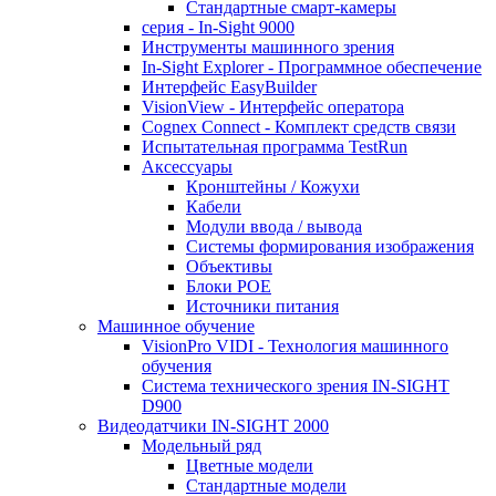
Стандартные смарт-камеры
серия - In-Sight 9000
Инструменты машинного зрения
In-Sight Explorer - Программное обеспечение
Интерфейс EasyBuilder
VisionView - Интерфейс оператора
Cognex Connect - Комплект средств связи
Испытательная программа TestRun
Аксессуары
Кронштейны / Кожухи
Кабели
Модули ввода / вывода
Системы формирования изображения
Объективы
Блоки POE
Источники питания
Машинное обучение
VisionPro VIDI - Технология машинного
обучения
Cистема технического зрения IN-SIGHT
D900
Видеодатчики IN-SIGHT 2000
Модельный ряд
Цветные модели
Стандартные модели