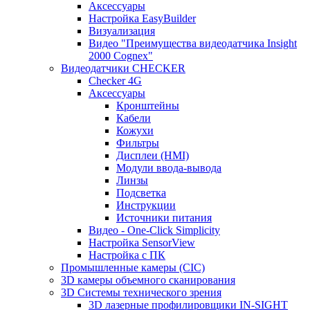
Аксессуары
Настройка EasyBuilder
Визуализация
Видео "Преимущества видеодатчика Insight
2000 Cognex"
Видеодатчики CHECKER
Checker 4G
Аксессуары
Кронштейны
Кабели
Кожухи
Фильтры
Дисплеи (HMI)
Модули ввода-вывода
Линзы
Подсветка
Инструкции
Источники питания
Видео - One-Click Simplicity
Настройка SensorView
Настройка с ПК
Промышленные камеры (CIC)
3D камеры объемного сканирования
3D Системы технического зрения
3D лазерные профилировщики IN-SIGHT