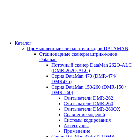
Каталог
Промышленные считыватели кодов DATAMAN
Стационарные сканеры штрих-кодов
Dataman
Поточный сканер DataMan 262Q-ALC
(DMR-262Q-ALC)
Серия DataMan 470 (DMR-474/
DMR475)
Cерия DataMan 150/260 (DMR-150 /
DMR-260)
Считыватели DMR-262
Считыватели DMR-260
Считыватели DMR-260QX
Сравнение моделей
Системы кодирования
Аксессуары
Применение
Серия DataMan 374/375 (DMR-