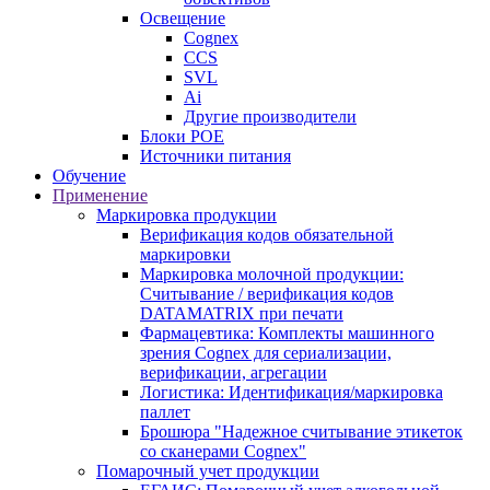
Освещение
Cognex
CCS
SVL
Ai
Другие производители
Блоки POE
Источники питания
Обучение
Применение
Маркировка продукции
Верификация кодов обязательной
маркировки
Маркировка молочной продукции:
Считывание / верификация кодов
DATAMATRIX при печати
Фармацевтика: Комплекты машинного
зрения Cognex для сериализации,
верификации, агрегации
Логистика: Идентификация/маркировка
паллет
Брошюра "Надежное считывание этикеток
со сканерами Cognex"
Помарочный учет продукции