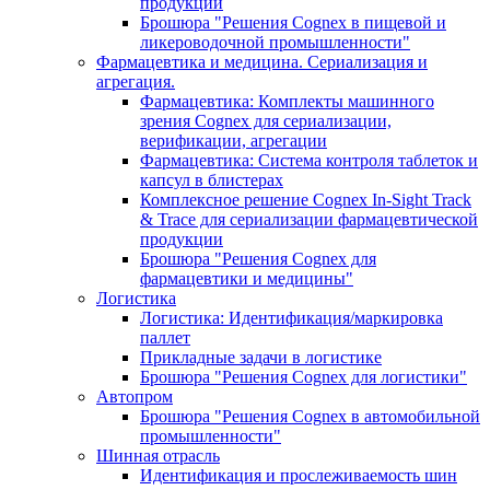
продукции
Брошюра "Решения Cognex в пищевой и
ликероводочной промышленности"
Фармацевтика и медицина. Сериализация и
агрегация.
Фармацевтика: Комплекты машинного
зрения Cognex для сериализации,
верификации, агрегации
Фармацевтика: Система контроля таблеток и
капсул в блистерах
Комплексное решение Cognex In-Sight Track
& Trace для сериализации фармацевтической
продукции
Брошюра "Решения Cognex для
фармацевтики и медицины"
Логистика
Логистика: Идентификация/маркировка
паллет
Прикладные задачи в логистике
Брошюра "Решения Cognex для логистики"
Автопром
Брошюра "Решения Cognex в автомобильной
промышленности"
Шинная отрасль
Идентификация и прослеживаемость шин