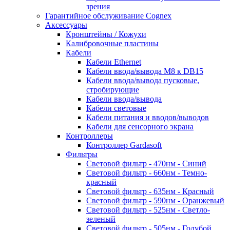
зрения
Гарантийное обслуживание Cognex
Аксессуары
Кронштейны / Кожухи
Калибровочные пластины
Кабели
Кабели Ethernet
Кабели ввода/вывода M8 к DB15
Кабели ввода/вывода пусковые,
стробирующие
Кабели ввода/вывода
Кабели световые
Кабели питания и вводов/выводов
Кабели для сенсорного экрана
Контроллеры
Контроллер Gardasoft
Фильтры
Световой фильтр - 470нм - Синий
Световой фильтр - 660нм - Темно-
красный
Световой фильтр - 635нм - Красный
Световой фильтр - 590нм - Оранжевый
Световой фильтр - 525нм - Светло-
зеленый
Световой фильтр - 505нм - Голубой