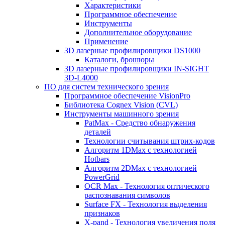
Характеристики
Программное обеспечение
Инструменты
Дополнительное оборудование
Применение
3D лазерные профилировщики DS1000
Каталоги, брошюры
3D лазерные профилировщики IN-SIGHT
3D-L4000
ПО для систем технического зрения
Программное обеспечение VisionPro
Библиотека Cognex Vision (CVL)
Инструменты машинного зрения
PatMax - Средство обнаружения
деталей
Технологии считывания штрих-кодов
Алгоритм 1DMax с технологией
Hotbars
Алгоритм 2DMax с технологией
PowerGrid
OCR Max - Технология оптического
распознавания символов
Surface FX - Технология выделения
признаков
X-pand - Технология увеличения поля