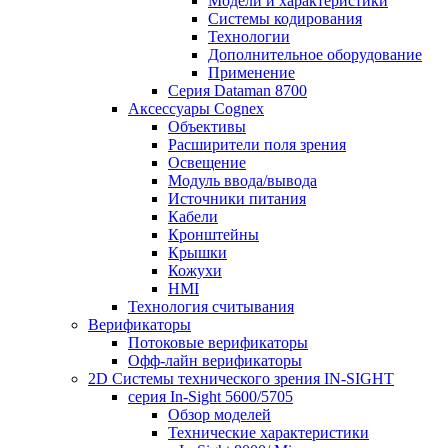
Модели и характеристики
Системы кодирования
Технологии
Дополнительное оборудование
Применение
Серия Dataman 8700
Аксессуары Cognex
Объективы
Расширители поля зрения
Освещение
Модуль ввода/вывода
Источники питания
Кабели
Кронштейны
Крышки
Кожухи
HMI
Технология считывания
Верификаторы
Потоковые верификаторы
Офф-лайн верификаторы
2D Системы технического зрения IN-SIGHT
серия In-Sight 5600/5705
Обзор моделей
Технические характеристики