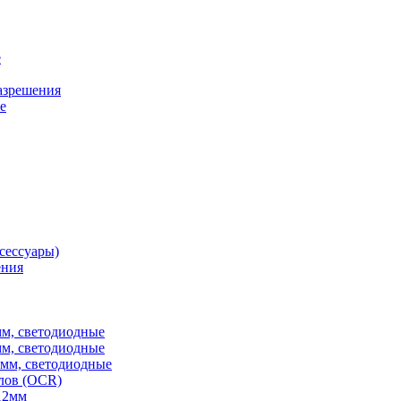
е
разрешения
е
сессуары)
ения
мм, светодиодные
мм, светодиодные
6мм, светодиодные
лов (OCR)
12мм