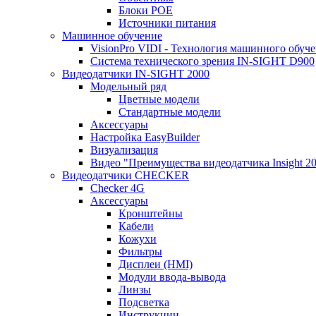
Блоки POE
Источники питания
Машинное обучение
VisionPro VIDI - Технология машинного обуч
Cистема технического зрения IN-SIGHT D900
Видеодатчики IN-SIGHT 2000
Модельный ряд
Цветные модели
Стандартные модели
Аксессуары
Настройка EasyBuilder
Визуализация
Видео "Преимущества видеодатчика Insight 2
Видеодатчики CHECKER
Checker 4G
Аксессуары
Кронштейны
Кабели
Кожухи
Фильтры
Дисплеи (HMI)
Модули ввода-вывода
Линзы
Подсветка
Инструкции