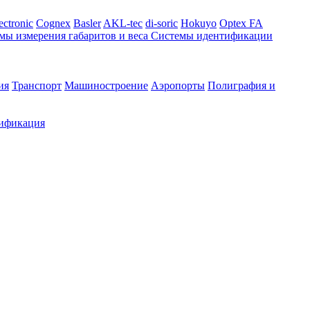
ectronic
Cognex
Basler
AKL-tec
di-soric
Hokuyo
Optex FA
мы измерения габаритов и веса
Системы идентификации
ия
Транспорт
Машиностроение
Аэропорты
Полиграфия и
ификация