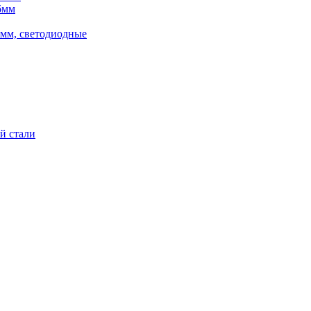
6мм
5мм, светодиодные
й стали