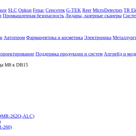
sor
SLC
Opkon
Fenac
Сенсотек
G-TEK
Reer
MicroDetectors
TR El
и
Промышленная безопасность
Лидары, лазерные сканеры
Систе
и
Автопром
Фармацевтика и косметика
Электроника
Металлург
 проектирование
Поддержка продукции и систем
Апгрейд и мод
да M8 к DB15
(DMR-262Q-ALC)
)
R-260)