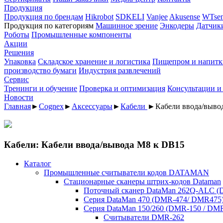
Продукция
Продукция по брендам
Hikrobot
SDKELI
Vanjee
Akusense
WTsen
Продукция по категориям
Машинное зрение
Энкодеры
Датчик
Роботы
Промышленные компоненты
Акции
Решения
Упаковка
Складское хранение и логистика
Пищепром и напитк
производство бумаги
Индустрия развлечений
Сервис
Тренинги и обучение
Проверка и оптимизация
Консультации и
Новости
Главная
►
Cognex
►
Аксессуары
►
Кабели
►
Кабели ввода/выво
Кабели: Кабели ввода/вывода M8 к DB15
Каталог
Промышленные считыватели кодов DATAMAN
Стационарные сканеры штрих-кодов Dataman
Поточный сканер DataMan 262Q-ALC 
Серия DataMan 470 (DMR-474/ DMR475
Cерия DataMan 150/260 (DMR-150 / DM
Считыватели DMR-262