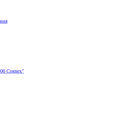
ения
000 Cognex"