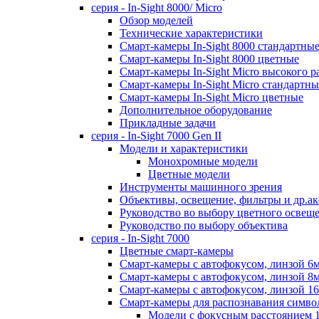
серия - In-Sight 8000/ Micro
Обзор моделей
Технические характеристики
Смарт-камеры In-Sight 8000 стандартны
Смарт-камеры In-Sight 8000 цветные
Смарт-камеры In-Sight Micro высокого 
Cмарт-камеры In-Sight Micro cтандартны
Cмарт-камеры In-Sight Micro цветные
Дополнительное оборудование
Прикладные задачи
cерия - In-Sight 7000 Gen II
Модели и характеристики
Монохромные модели
Цветные модели
Инструменты машинного зрения
Объективы, освещение, фильтры и др.ак
Руководство во выбору цветного освещ
Руководство по выбору объектива
серия - In-Sight 7000
Цветные смарт-камеры
Смарт-камеры с автофокусом, линзой 6
Смарт-камеры с автофокусом, линзой 8
Смарт-камеры с автофокусом, линзой 1
Смарт-камеры для распознавания симво
Модели с фокусным расстоянием 