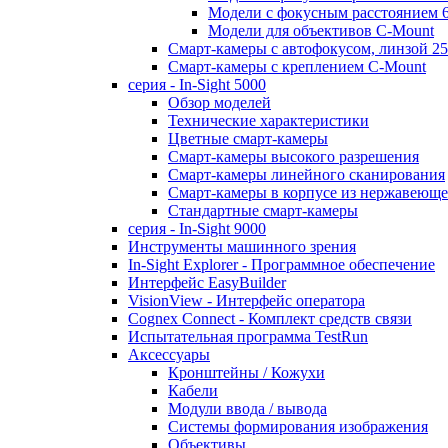
Модели с фокусным расстоянием 
Модели для объективов C-Mount
Смарт-камеры с автофокусом, линзой 2
Смарт-камеры с креплением C-Mount
серия - In-Sight 5000
Обзор моделей
Технические характеристики
Цветные смарт-камеры
Смарт-камеры высокого разрешения
Смарт-камеры линейного сканирования
Смарт-камеры в корпусе из нержавеюще
Стандартные смарт-камеры
серия - In-Sight 9000
Инструменты машинного зрения
In-Sight Explorer - Программное обеспечение
Интерфейс EasyBuilder
VisionView - Интерфейс оператора
Cognex Connect - Комплект средств связи
Испытательная программа TestRun
Аксессуары
Кронштейны / Кожухи
Кабели
Модули ввода / вывода
Системы формирования изображения
Объективы