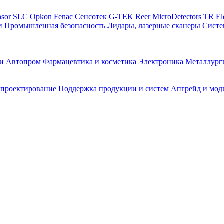
sor
SLC
Opkon
Fenac
Сенсотек
G-TEK
Reer
MicroDetectors
TR El
и
Промышленная безопасность
Лидары, лазерные сканеры
Систе
и
Автопром
Фармацевтика и косметика
Электроника
Металлург
 проектирование
Поддержка продукции и систем
Апгрейд и мод