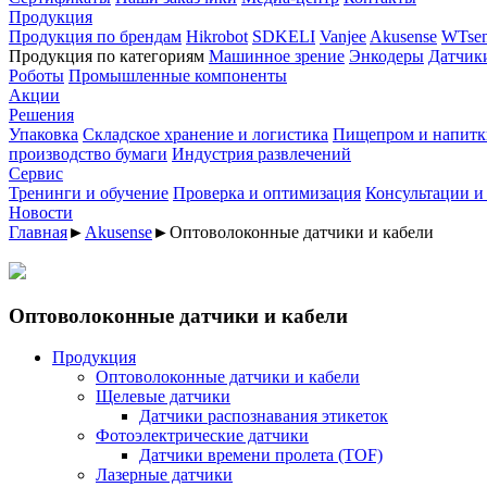
Продукция
Продукция по брендам
Hikrobot
SDKELI
Vanjee
Akusense
WTsen
Продукция по категориям
Машинное зрение
Энкодеры
Датчик
Роботы
Промышленные компоненты
Акции
Решения
Упаковка
Складское хранение и логистика
Пищепром и напитк
производство бумаги
Индустрия развлечений
Сервис
Тренинги и обучение
Проверка и оптимизация
Консультации и
Новости
Главная
►
Akusense
►
Оптоволоконные датчики и кабели
Оптоволоконные датчики и кабели
Продукция
Оптоволоконные датчики и кабели
Щелевые датчики
Датчики распознавания этикеток
Фотоэлектрические датчики
Датчики времени пролета (TOF)
Лазерные датчики