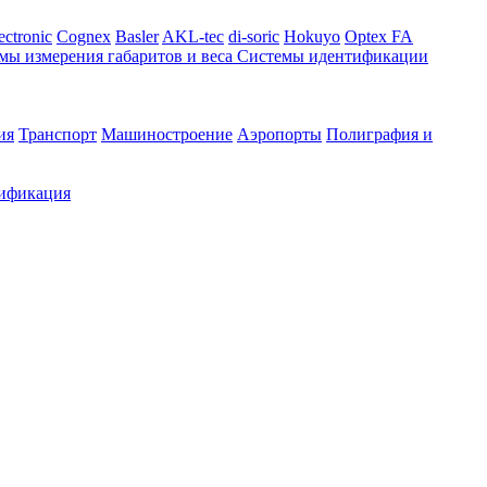
ectronic
Cognex
Basler
AKL-tec
di-soric
Hokuyo
Optex FA
мы измерения габаритов и веса
Системы идентификации
ия
Транспорт
Машиностроение
Аэропорты
Полиграфия и
ификация