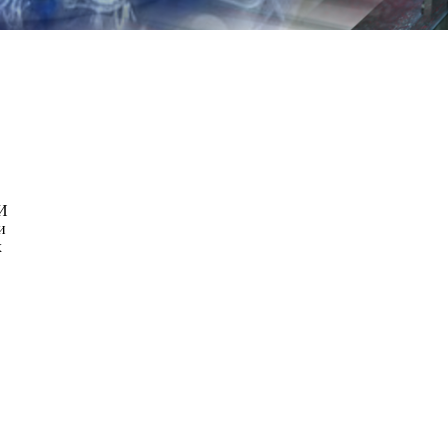
И
и
х