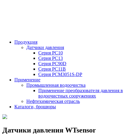
Продукция
Датчики давления
Серия PC10
Серия PC13
Серия PC90D
Серия PC11B
Серия PCM3051S-DP
Применение
Промышленная водоочистка
Применение преобразователя давления в
водоочистных сооружениях
Нефтехимическая отрасль
Каталоги, брошюры
Датчики давления WTsensor