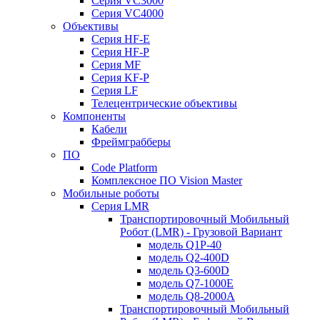
Серия VC3000
Серия VC4000
Объективы
Серия HF-E
Серия HF-P
Серия MF
Серия KF-P
Серия LF
Телецентрические объективы
Компоненты
Кабели
Фреймграбберы
ПО
Code Platform
Комплексное ПО Vision Master
Мобильные роботы
Серия LMR
Транспортировочный Мобильный
Робот (LMR) - Грузовой Вариант
модель Q1P-40
модель Q2-400D
модель Q3-600D
модель Q7-1000E
модель Q8-2000A
Транспортировочный Мобильный