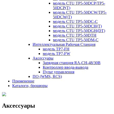
модель CTU TP5-50DCP/TP5-
50DCP(T)
модель CTU TP5-50DCW/TP5-
50DCW(T)
модель CTU TP5-50DC-C
модель CTU TP5-50DCH(T)
модель CTU TP5-50DGH(DT)
модель CTU TP5-50DTH
модель CTU TP5-50DM-C
Интеллектуальная Рабочая Станция
модель TP7-FH
модель TP7-FW
Аксессуары
Зарядная станция RA-CH-48/30B
Контроллер ввода-вывода
Пульт управления
ПО (WMS, RCS)
Применение
Каталоги, брошюры
Аксессуары