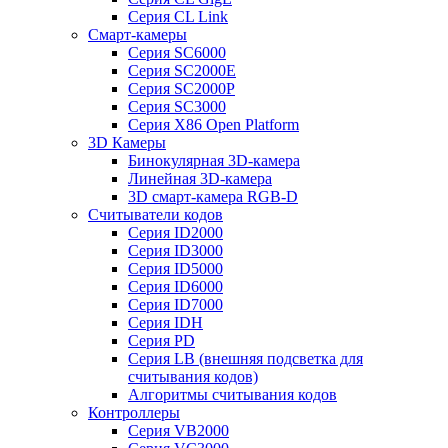
Серия CL Link
Смарт-камеры
Серия SC6000
Серия SC2000E
Серия SC2000P
Серия SC3000
Серия X86 Open Platform
3D Камеры
Бинокулярная 3D-камера
Линейная 3D-камера
3D смарт-камера RGB-D
Считыватели кодов
Серия ID2000
Серия ID3000
Серия ID5000
Серия ID6000
Серия ID7000
Серия IDH
Серия PD
Серия LB (внешняя подсветка для
считывания кодов)
Алгоритмы считывания кодов
Контроллеры
Серия VB2000