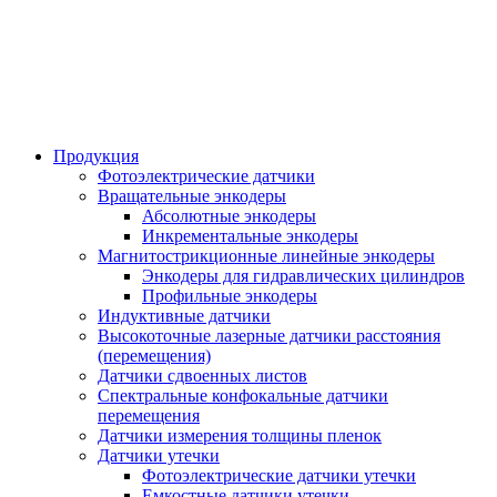
Продукция
Фотоэлектрические датчики
Вращательные энкодеры
Абсолютные энкодеры
Инкрементальные энкодеры
Магнитострикционные линейные энкодеры
Энкодеры для гидравлических цилиндров
Профильные энкодеры
Индуктивные датчики
Высокоточные лазерные датчики расстояния
(перемещения)
Датчики сдвоенных листов
Спектральные конфокальные датчики
перемещения
Датчики измерения толщины пленок
Датчики утечки
Фотоэлектрические датчики утечки
Емкостные датчики утечки