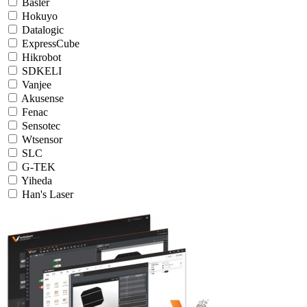
Basler
Hokuyo
Datalogic
ExpressCube
Hikrobot
SDKELI
Vanjee
Akusense
Fenac
Sensotec
Wtsensor
SLC
G-TEK
Yiheda
Han's Laser