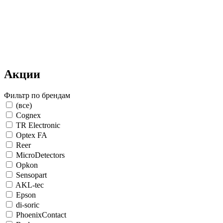
Акции
Фильтр по брендам
(все)
Cognex
TR Electronic
Optex FA
Reer
MicroDetectors
Opkon
Sensopart
AKL-tec
Epson
di-soric
PhoenixContact