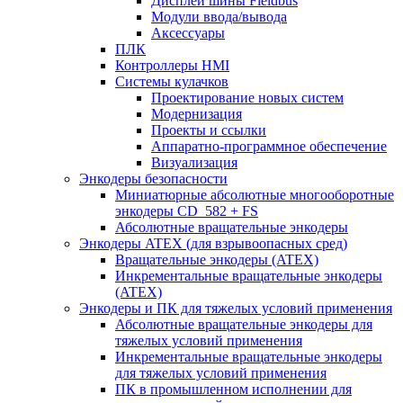
Дисплеи шины Fieldbus
Модули ввода/вывода
Аксессуары
ПЛК
Контроллеры HMI
Системы кулачков
Проектирование новых систем
Модернизация
Проекты и ссылки
Аппаратно-программное обеспечение
Визуализация
Энкодеры безопасности
Миниатюрные абсолютные многооборотные
энкодеры CD_582 + FS
Абсолютные вращательные энкодеры
Энкодеры ATEX (для взрывоопасных сред)
Вращательные энкодеры (ATEX)
Инкрементальные вращательные энкодеры
(ATEX)
Энкодеры и ПК для тяжелых условий применения
Абсолютные вращательные энкодеры для
тяжелых условий применения
Инкрементальные вращательные энкодеры
для тяжелых условий применения
ПК в промышленном исполнении для