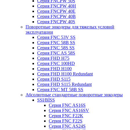
Серия FNCPW 50S
Серия FNCPW 40H
Серия FNCPW 40E
Серия FNCPW 40B
Серия FNCPW 40S
Поворотные энкодеры для тяжелых условий
эксплуатации
Серия FNC 53V SS
Серия FNC 58B SS
Серия FNC 58S SS
Серия FNC AS 58S
Серия FHD H75
Серия FNC 100HD
Серия FHD H100
Серия FHD H100 Redundant
Серия FHD S115
Серия FHD S115 Redundant
Серия FNC MT 58B SS
Абсолютные стандартные поворотные энкодеры
SSI/BİSS
Серия FNC AS16S
Серия FNC AS16SV
Серия FNC F22K
Серия FNC F22S
Серия FNC AS24S