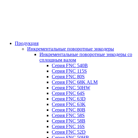
Продукция
Инкрементальные поворотные энкодеры
Инкрементальные поворотные энкодеры со
сплошным валом
Серия FNC 540B
Серия FNC 115S
Серия FNC 80S
Серия FNC 68K ALM
Серия FNC 50HW
Серия FNC 64S
Серия FNC 63D
Серия FNC 63K
Серия FNC 80B
Серия FNC 58S
Серия FNC 58B
Серия FNC 16S
Серия FNC 52D
Серия FNC 50HB