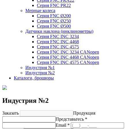
Серия FNC PRA22
Серия FNC PR22
Мерные колеса
Серия FNC Ø200
Серия FNC Ø250
Серия FNC Ø500
Датчики наклона (инклинометры)
Серия FNC INC 3234
Серия FNC INC 4468
Серия FNC INC 4575
Серия FNC INC 3234 CANopen
Серия FNC INC 4468 CANopen
Серия FNC INC 4575 CANopen
Индустрия №1
Индустрия №2
Каталоги, брошюры
Индустрия №2
Заказать
Продукция
Представьтесь *
Email *