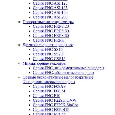
Серия FNC ASI 125
Серия FNC ASI 135
Серия FNC ASI 150
Серия FNC ASI 200
Поворотные потенциометры
Серия FNC FRPS 20
Серия FNC FRPS 30
Серия FNC FRPS 60
Серия FNC FRPK
Датчики скорости вращения
Серия FNC SS16
Серия FNC SS20
Серия FNC CSS18
Миниатюрные энкодеры
Серия FNC, инкрементальные энкодеры
Серия FNC, абсолютные энкодеры
Осевые бесконтактные малогабаритные
бесподшипниковые энкодеры
Серия FNC F08AS
Серия FNC F08IM
Серия FNC F10
Серия FNC F229K UVW
Серия FNC F229K SinCos
Серия FNC F229B15
Серия FNC MBI44