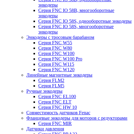
энкодеры
Серия FNC IO 58B, многооборотные
энкодеры
Серия FNC IO 58S, однооборотные энкодеры
Серия FNC IO 58S, многооборотные
энкодеры
Энкодеры с тросовым барабаном
Серия FNC W55
Серия FNC W80
Серия FNC W100
Серия FNC W100 Pro
Серия FNC W115
Серия FNC W120
Линейные магнитные энкодеры
Серия FLM2
Серия FLM5
Ручные энкодеры
Серия FNC EL100
Серия FNC ELT
Серия FNC HW 10
Совместимость датчиков Fenac
Фланцевые энкодеры для моторов с редукторами
Серия FNC MIR
Датчики давления