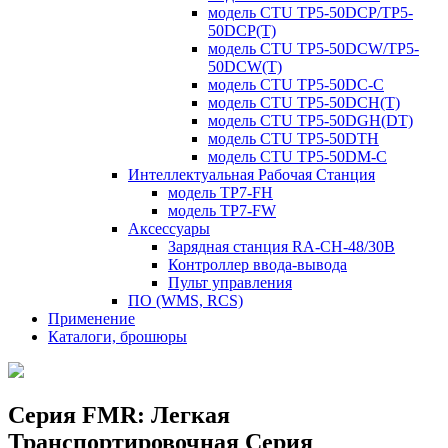
модель CTU TP5-50DCP/TP5-
50DCP(T)
модель CTU TP5-50DCW/TP5-
50DCW(T)
модель CTU TP5-50DC-C
модель CTU TP5-50DCH(T)
модель CTU TP5-50DGH(DT)
модель CTU TP5-50DTH
модель CTU TP5-50DM-C
Интеллектуальная Рабочая Станция
модель TP7-FH
модель TP7-FW
Аксессуары
Зарядная станция RA-CH-48/30B
Контроллер ввода-вывода
Пульт управления
ПО (WMS, RCS)
Применение
Каталоги, брошюры
Серия FMR: Легкая
Транспортировочная Серия