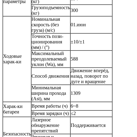
параметры
(кг)
Грузоподъемность
300
(кг)
Номинальная
скорость (без
01.июн
груза) (м/с)
Точность пози-
ционирования
±10/±1
(мм) / (°)
Максимальный
Ходовые
преодолеваемый
588
харак-ки
уклон (Wa), мм
Движение вперёд,
Способ движения
назад, поворот по
дуге и вращение
Минимальная
ширина прохода
1309
(Ast), мм
Время работы (ч)
6~8
Харак-ки
батареи
Время зарядки (ч)
≤2
Лазерное
обнаружение
Поддерживается
препятствий
Безопасность
Звуковая и