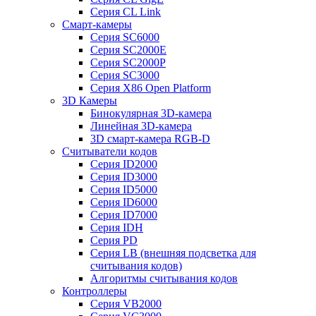
Серия CL Link
Смарт-камеры
Серия SC6000
Серия SC2000E
Серия SC2000P
Серия SC3000
Серия X86 Open Platform
3D Камеры
Бинокулярная 3D-камера
Линейная 3D-камера
3D смарт-камера RGB-D
Считыватели кодов
Серия ID2000
Серия ID3000
Серия ID5000
Серия ID6000
Серия ID7000
Серия IDH
Серия PD
Серия LB (внешняя подсветка для
считывания кодов)
Алгоритмы считывания кодов
Контроллеры
Серия VB2000