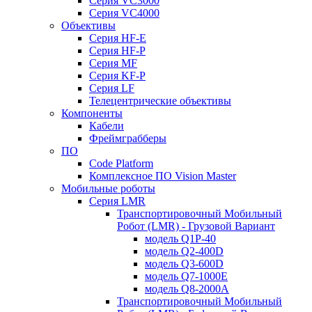
Серия VC3000
Серия VC4000
Объективы
Серия HF-E
Серия HF-P
Серия MF
Серия KF-P
Серия LF
Телецентрические объективы
Компоненты
Кабели
Фреймграбберы
ПО
Code Platform
Комплексное ПО Vision Master
Мобильные роботы
Серия LMR
Транспортировочный Мобильный
Робот (LMR) - Грузовой Вариант
модель Q1P-40
модель Q2-400D
модель Q3-600D
модель Q7-1000E
модель Q8-2000A
Транспортировочный Мобильный