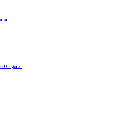
ения
000 Cognex"