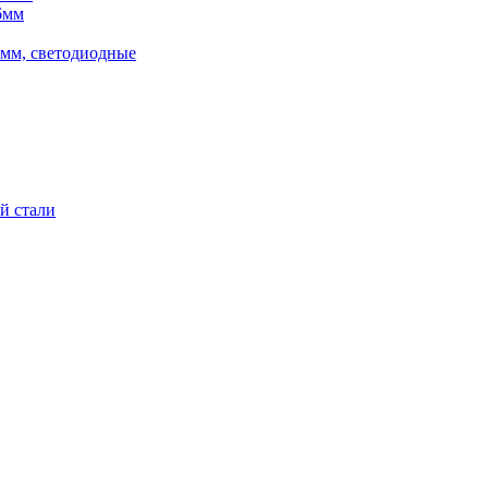
6мм
5мм, светодиодные
й стали