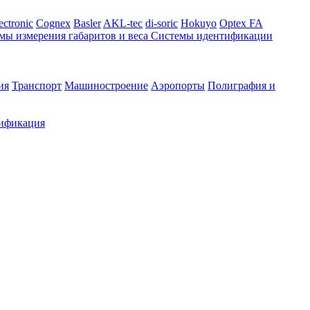
ectronic
Cognex
Basler
AKL-tec
di-soric
Hokuyo
Optex FA
мы измерения габаритов и веса
Системы идентификации
ия
Транспорт
Машиностроение
Аэропорты
Полиграфия и
ификация