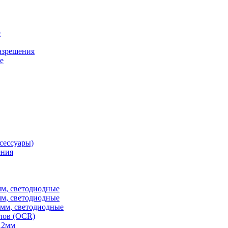
е
разрешения
е
сессуары)
ения
мм, светодиодные
мм, светодиодные
6мм, светодиодные
лов (OCR)
12мм