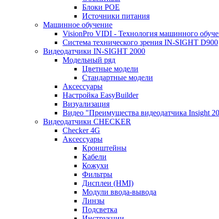
Блоки POE
Источники питания
Машинное обучение
VisionPro VIDI - Технология машинного обуч
Cистема технического зрения IN-SIGHT D900
Видеодатчики IN-SIGHT 2000
Модельный ряд
Цветные модели
Стандартные модели
Аксессуары
Настройка EasyBuilder
Визуализация
Видео "Преимущества видеодатчика Insight 2
Видеодатчики CHECKER
Checker 4G
Аксессуары
Кронштейны
Кабели
Кожухи
Фильтры
Дисплеи (HMI)
Модули ввода-вывода
Линзы
Подсветка
Инструкции