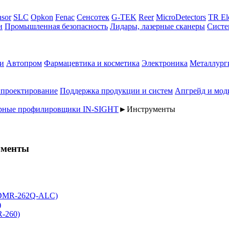
sor
SLC
Opkon
Fenac
Сенсотек
G-TEK
Reer
MicroDetectors
TR El
и
Промышленная безопасность
Лидары, лазерные сканеры
Систе
и
Автопром
Фармацевтика и косметика
Электроника
Металлург
 проектирование
Поддержка продукции и систем
Апгрейд и мод
ерные профилировщики IN-SIGHT
►
Инструменты
ументы
(DMR-262Q-ALC)
)
R-260)