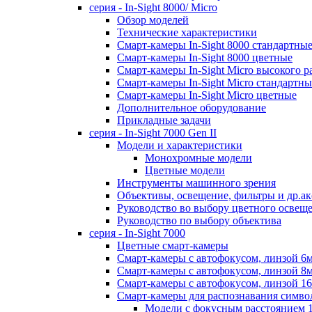
серия - In-Sight 8000/ Micro
Обзор моделей
Технические характеристики
Смарт-камеры In-Sight 8000 стандартны
Смарт-камеры In-Sight 8000 цветные
Смарт-камеры In-Sight Micro высокого 
Cмарт-камеры In-Sight Micro cтандартны
Cмарт-камеры In-Sight Micro цветные
Дополнительное оборудование
Прикладные задачи
cерия - In-Sight 7000 Gen II
Модели и характеристики
Монохромные модели
Цветные модели
Инструменты машинного зрения
Объективы, освещение, фильтры и др.ак
Руководство во выбору цветного освещ
Руководство по выбору объектива
серия - In-Sight 7000
Цветные смарт-камеры
Смарт-камеры с автофокусом, линзой 6
Смарт-камеры с автофокусом, линзой 8
Смарт-камеры с автофокусом, линзой 1
Смарт-камеры для распознавания симво
Модели с фокусным расстоянием 