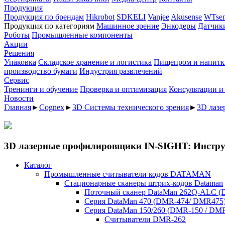
Продукция
Продукция по брендам
Hikrobot
SDKELI
Vanjee
Akusense
WTsen
Продукция по категориям
Машинное зрение
Энкодеры
Датчик
Роботы
Промышленные компоненты
Акции
Решения
Упаковка
Складское хранение и логистика
Пищепром и напитк
производство бумаги
Индустрия развлечений
Сервис
Тренинги и обучение
Проверка и оптимизация
Консультации и
Новости
Главная
►
Cognex
►
3D Системы технического зрения
►
3D лаз
3D лазерные профилировщики IN-SIGHT: Инстр
Каталог
Промышленные считыватели кодов DATAMAN
Стационарные сканеры штрих-кодов Dataman
Поточный сканер DataMan 262Q-ALC 
Серия DataMan 470 (DMR-474/ DMR475
Cерия DataMan 150/260 (DMR-150 / DM
Считыватели DMR-262