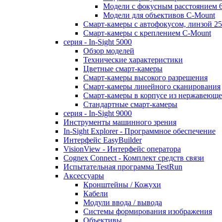
Модели с фокусным расстоянием 
Модели для объективов C-Mount
Смарт-камеры с автофокусом, линзой 2
Смарт-камеры с креплением C-Mount
серия - In-Sight 5000
Обзор моделей
Технические характеристики
Цветные смарт-камеры
Смарт-камеры высокого разрешения
Смарт-камеры линейного сканирования
Смарт-камеры в корпусе из нержавеюще
Стандартные смарт-камеры
серия - In-Sight 9000
Инструменты машинного зрения
In-Sight Explorer - Программное обеспечение
Интерфейс EasyBuilder
VisionView - Интерфейс оператора
Cognex Connect - Комплект средств связи
Испытательная программа TestRun
Аксессуары
Кронштейны / Кожухи
Кабели
Модули ввода / вывода
Системы формирования изображения
Объективы