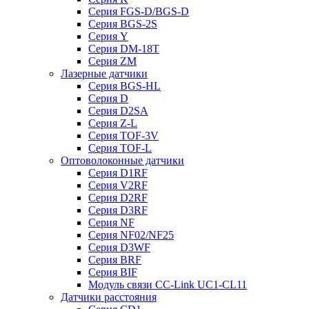
Серия FGS-D/BGS-D
Серия BGS-2S
Серия Y
Серия DM-18T
Серия ZM
Лазерные датчики
Серия BGS-HL
Серия D
Серия D2SA
Серия Z-L
Серия TOF-3V
Серия TOF-L
Оптоволоконные датчики
Серия D1RF
Серия V2RF
Серия D2RF
Серия D3RF
Серия NF
Серия NF02/NF25
Серия D3WF
Серия BRF
Серия BIF
Модуль связи CC-Link UC1-CL11
Датчики расстояния