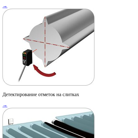
→
Детектирование отметок на слитках
→