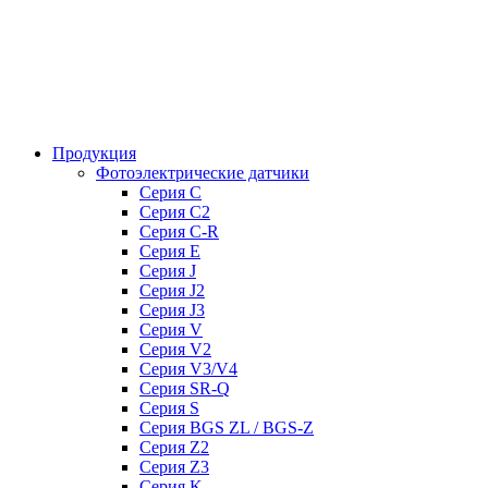
Продукция
Фотоэлектрические датчики
Серия C
Серия C2
Серия C-R
Серия E
Серия J
Серия J2
Серия J3
Серия V
Серия V2
Серия V3/V4
Серия SR-Q
Серия S
Серия BGS ZL / BGS-Z
Серия Z2
Серия Z3
Серия K