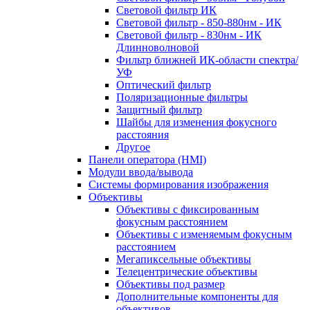
Световой фильтр ИК
Световой фильтр - 850-880нм - ИК
Световой фильтр - 830нм - ИК
Длинноволновой
Фильтр ближней ИК-области спектра/
УФ
Оптический фильтр
Поляризационные фильтры
Защитный фильтр
Шайбы для изменения фокусного
расстояния
Другое
Панели оператора (HMI)
Модули ввода/вывода
Системы формирования изображения
Объективы
Объективы с фиксированным
фокусным расстоянием
Объективы с изменяемым фокусным
расстоянием
Мегапиксельные объективы
Телецентрические объективы
Объективы под размер
Дополнительные компоненты для
объективов