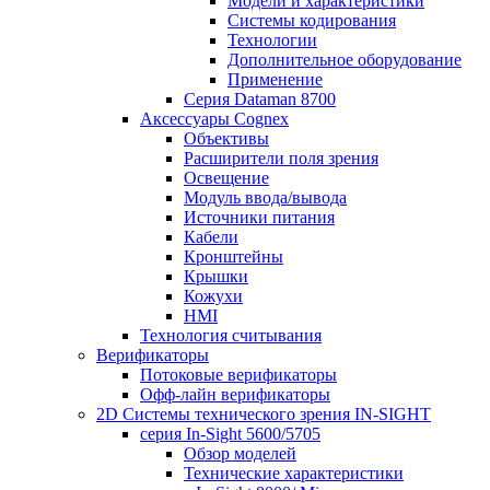
Модели и характеристики
Системы кодирования
Технологии
Дополнительное оборудование
Применение
Серия Dataman 8700
Аксессуары Cognex
Объективы
Расширители поля зрения
Освещение
Модуль ввода/вывода
Источники питания
Кабели
Кронштейны
Крышки
Кожухи
HMI
Технология считывания
Верификаторы
Потоковые верификаторы
Офф-лайн верификаторы
2D Системы технического зрения IN-SIGHT
серия In-Sight 5600/5705
Обзор моделей
Технические характеристики