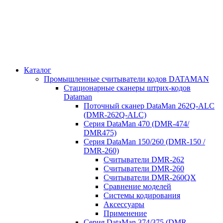
Каталог
Промышленные считыватели кодов DATAMAN
Стационарные сканеры штрих-кодов
Dataman
Поточный сканер DataMan 262Q-ALC
(DMR-262Q-ALC)
Серия DataMan 470 (DMR-474/
DMR475)
Cерия DataMan 150/260 (DMR-150 /
DMR-260)
Считыватели DMR-262
Считыватели DMR-260
Считыватели DMR-260QX
Сравнение моделей
Системы кодирования
Аксессуары
Применение
Серия DataMan 374/375 (DMR-