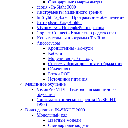
Стандартные смарт-камеры
серия - In-Sight 9000
Инструменты машинного зрения
In-Sight Explorer - Программное обеспечение
Интерфейс EasyBuilder
VisionView - Интерфейс оператора
Cognex Connect - Комплект средств связи
Испытательная программа TestRun
Аксессуары
Кронштейны / Кожухи
Кабели
Модули ввода / вывода
Системы формирования изображения
Объективы
Блоки POE
Источники питания
Машинное обучение
VisionPro VIDI - Технология машинного
обучения
Cистема технического зрения IN-SIGHT
D900
Видеодатчики IN-SIGHT 2000
Модельный ряд
Цветные модели
Стандартные модели