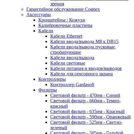
зрения
Гарантийное обслуживание Cognex
Аксессуары
Кронштейны / Кожухи
Калибровочные пластины
Кабели
Кабели Ethernet
Кабели ввода/вывода M8 к DB15
Кабели ввода/вывода пусковые,
стробирующие
Кабели ввода/вывода
Кабели световые
Кабели питания и вводов/выводов
Кабели для сенсорного экрана
Контроллеры
Контроллер Gardasoft
Фильтры
Световой фильтр - 470нм - Синий
Световой фильтр - 660нм - Темно-
красный
Световой фильтр - 635нм - Красный
Световой фильтр - 590нм - Оранжевый
Световой фильтр - 525нм - Светло-
зеленый
Световой фильтр - 505нм - Голубой