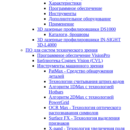
Характеристики
Программное обеспечение
Инструменты
Дополнительное оборудование
Применение
3D лазерные профилировщики DS1000
Каталоги, брошюры
3D лазерные профилировщики IN-SIGHT
3D-L4000
ПО для систем технического зрения
Программное обеспечение VisionPro
Библиотека Cognex Vision (CVL)
Инструменты машинного зрения
PatMax - Средство обнаружения
деталей
Технологии считывания штрих-кодов
Алгоритм 1DMax с технологией
Hotbars
Алгоритм 2DMax с технологией
PowerGrid
OCR Max - Технология оптического
распознавания символов
Surface FX - Технология выделения
признаков
X-pand - Технология увеличения поля