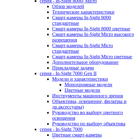
серия - In-Sight 8000/ Micro
Обзор моделей
Технические характеристики
Смарт-камеры In-Sight 8000
стандартные
Смарт-камеры In-Sight 8000 цветные
Смарт-камеры In-Sight Micro высокого
разрешения
Cмарт-камеры In-Sight Micro
cтандартные
Cмарт-камеры In-Sight Micro цветные
Дополнительное оборудование
Прикладные задачи
cерия - In-Sight 7000 Gen II
Модели и характеристики
Монохромные модели
Цветные модели
Инструменты машинного зрения
Объективы, освещение, фильтры и
др.аксессуары)
Руководство во выбору цветного
освещения
Руководство по выбору объектива
серия - In-Sight 7000
Цветные смарт-камеры