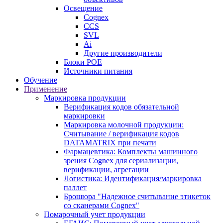
Освещение
Cognex
CCS
SVL
Ai
Другие производители
Блоки POE
Источники питания
Обучение
Применение
Маркировка продукции
Верификация кодов обязательной
маркировки
Маркировка молочной продукции:
Считывание / верификация кодов
DATAMATRIX при печати
Фармацевтика: Комплекты машинного
зрения Cognex для сериализации,
верификации, агрегации
Логистика: Идентификация/маркировка
паллет
Брошюра "Надежное считывание этикеток
со сканерами Cognex"
Помарочный учет продукции