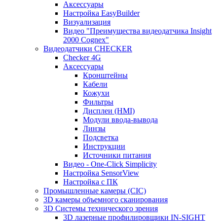
Аксессуары
Настройка EasyBuilder
Визуализация
Видео "Преимущества видеодатчика Insight
2000 Cognex"
Видеодатчики CHECKER
Checker 4G
Аксессуары
Кронштейны
Кабели
Кожухи
Фильтры
Дисплеи (HMI)
Модули ввода-вывода
Линзы
Подсветка
Инструкции
Источники питания
Видео - One-Click Simplicity
Настройка SensorView
Настройка с ПК
Промышленные камеры (CIC)
3D камеры объемного сканирования
3D Системы технического зрения
3D лазерные профилировщики IN-SIGHT