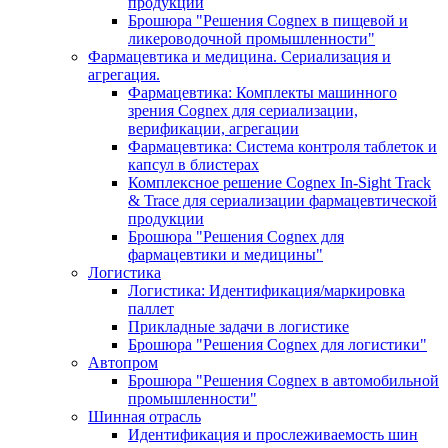
продукции
Брошюра "Решения Cognex в пищевой и
ликероводочной промышленности"
Фармацевтика и медицина. Сериализация и
агрегация.
Фармацевтика: Комплекты машинного
зрения Cognex для сериализации,
верификации, агрегации
Фармацевтика: Система контроля таблеток и
капсул в блистерах
Комплексное решение Cognex In-Sight Track
& Trace для сериализации фармацевтической
продукции
Брошюра "Решения Cognex для
фармацевтики и медицины"
Логистика
Логистика: Идентификация/маркировка
паллет
Прикладные задачи в логистике
Брошюра "Решения Cognex для логистики"
Автопром
Брошюра "Решения Cognex в автомобильной
промышленности"
Шинная отрасль
Идентификация и прослеживаемость шин