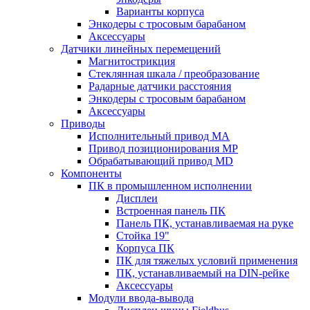
Варианты корпуса
Энкодеры с тросовым барабаном
Аксессуары
Датчики линейных перемещений
Магнитострикция
Стеклянная шкала / преобразование
Радарные датчики расстояния
Энкодеры с тросовым барабаном
Аксессуары
Приводы
Исполнительный привод МА
Привод позиционирования MP
Обрабатывающий привод MD
Компоненты
ПК в промышленном исполнении
Дисплеи
Встроенная панель ПК
Панель ПК, устанавливаемая на руке
Стойка 19"
Корпуса ПК
ПК для тяжелых условий применения
ПК, устанавливаемый на DIN-рейке
Аксессуары
Модули ввода-вывода