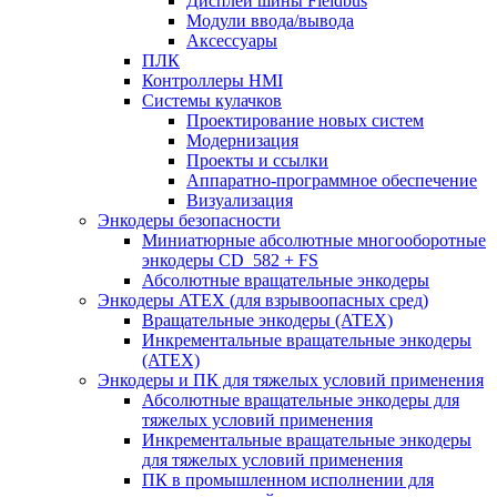
Дисплеи шины Fieldbus
Модули ввода/вывода
Аксессуары
ПЛК
Контроллеры HMI
Системы кулачков
Проектирование новых систем
Модернизация
Проекты и ссылки
Аппаратно-программное обеспечение
Визуализация
Энкодеры безопасности
Миниатюрные абсолютные многооборотные
энкодеры CD_582 + FS
Абсолютные вращательные энкодеры
Энкодеры ATEX (для взрывоопасных сред)
Вращательные энкодеры (ATEX)
Инкрементальные вращательные энкодеры
(ATEX)
Энкодеры и ПК для тяжелых условий применения
Абсолютные вращательные энкодеры для
тяжелых условий применения
Инкрементальные вращательные энкодеры
для тяжелых условий применения
ПК в промышленном исполнении для