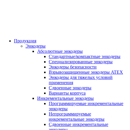
Продукция
Энкодеры
Абсолютные энкодеры
Стандартные/компактные энкодеры
Специализированные энкодеры
Энкодеры безопасности
Взрывозащищенные энкодеры ATEX
Энкодеры для тяжелых условий
применения
Сдвоенные энкодеры
Варианты корпуса
Инкрементальные энкодеры
Программируемые инкрементальные
энкодеры
Непрограммируемые
инкрементальные энкодеры
Сдвоенные инкрементальные
энкодеры