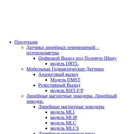
Продукция
Датчики линейных перемещений –
потенциометры
Цифровой Выход под Полевую Шину
модель DRTL
Мобильные Гидравлические Датчики
Аналоговый выход
Модель DMST
Резистивный Выход
модель RHT-F/P
Линейные магнитные энкодеры. Линейный
энкодер.
Линейные магнитные энкодеры
модель MLI
модель MLIP
модель MLC
модель MLCS
Линейные магнитные весы