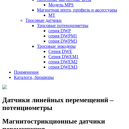
Модель MPS
Магнитная лента, профиль и аксессуары
MT
Тросовые датчики
Тросовые потенциометры
cерия DWP
cерия DWPM1
серия DWPM3
Тросовые энкодеры
Серия DWE
Серия DWEM1
серия DWEM2
серия DWEM3
Применение
Каталоги, брошюры
Датчики линейных перемещений –
потенциометры
Магнитострикционные датчики
перемещения