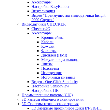
Аксессуары
Настройка EasyBuilder
Визуализация
Видео "Преимущества видеодатчика Insight
2000 Cognex"
Видеодатчики CHECKER
Checker 4G
Аксессуары
Кронштейны
Кабели
Кожухи
Фильтры
Дисплеи (HMI)
Модули ввода-вывода
Линзы
Подсветка
Инструкции
Источники питания
Видео - One-Click Simplicity
Настройка SensorView
Настройка с ПК
Промышленные камеры (CIC)
3D камеры объемного сканирования
3D Системы технического зрения
3D лазерные профилировщики IN-SIGHT