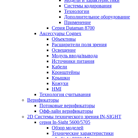
Модели и характеристики
Системы кодирования
Технологии
Дополнительное оборудование
Применение
Серия Dataman 8700
Аксессуары Cognex
Объективы
Расширители поля зрения
Освещение
Модуль ввода/вывода
Источники питания
Кабели
Кронштейны
Крышки
Кожухи
HMI
Технология считывания
Верификаторы
Потоковые верификаторы
Офф-лайн верификаторы
2D Системы технического зрения IN-SIGHT
серия In-Sight 5600/5705
Обзор моделей
Технические характеристики