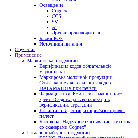
Освещение
Cognex
CCS
SVL
Ai
Другие производители
Блоки POE
Источники питания
Обучение
Применение
Маркировка продукции
Верификация кодов обязательной
маркировки
Маркировка молочной продукции:
Считывание / верификация кодов
DATAMATRIX при печати
Фармацевтика: Комплекты машинного
зрения Cognex для сериализации,
верификации, агрегации
Логистика: Идентификация/маркировка
паллет
Брошюра "Надежное считывание этикеток
со сканерами Cognex"
Помарочный учет продукции