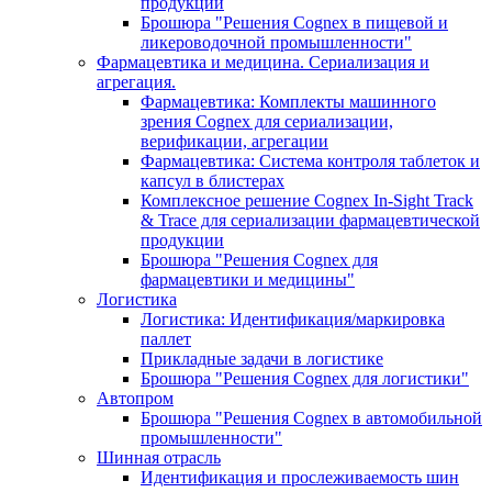
продукции
Брошюра "Решения Cognex в пищевой и
ликероводочной промышленности"
Фармацевтика и медицина. Сериализация и
агрегация.
Фармацевтика: Комплекты машинного
зрения Cognex для сериализации,
верификации, агрегации
Фармацевтика: Система контроля таблеток и
капсул в блистерах
Комплексное решение Cognex In-Sight Track
& Trace для сериализации фармацевтической
продукции
Брошюра "Решения Cognex для
фармацевтики и медицины"
Логистика
Логистика: Идентификация/маркировка
паллет
Прикладные задачи в логистике
Брошюра "Решения Cognex для логистики"
Автопром
Брошюра "Решения Cognex в автомобильной
промышленности"
Шинная отрасль
Идентификация и прослеживаемость шин