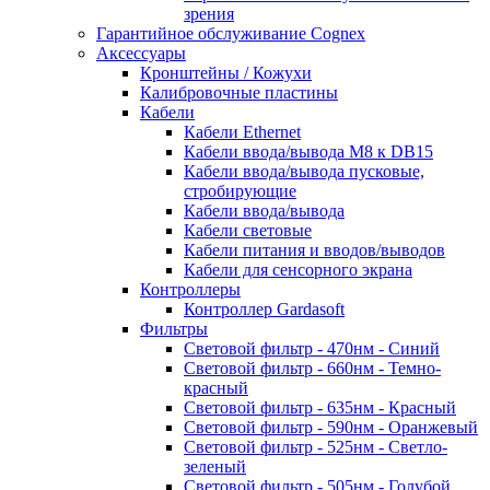
зрения
Гарантийное обслуживание Cognex
Аксессуары
Кронштейны / Кожухи
Калибровочные пластины
Кабели
Кабели Ethernet
Кабели ввода/вывода M8 к DB15
Кабели ввода/вывода пусковые,
стробирующие
Кабели ввода/вывода
Кабели световые
Кабели питания и вводов/выводов
Кабели для сенсорного экрана
Контроллеры
Контроллер Gardasoft
Фильтры
Световой фильтр - 470нм - Синий
Световой фильтр - 660нм - Темно-
красный
Световой фильтр - 635нм - Красный
Световой фильтр - 590нм - Оранжевый
Световой фильтр - 525нм - Светло-
зеленый
Световой фильтр - 505нм - Голубой