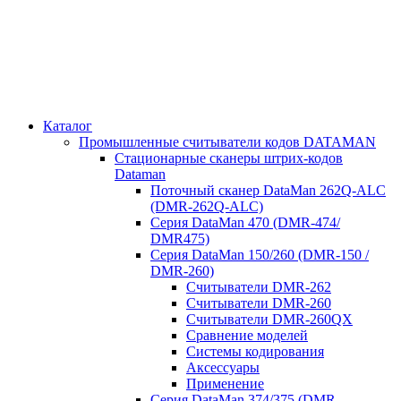
Каталог
Промышленные считыватели кодов DATAMAN
Стационарные сканеры штрих-кодов
Dataman
Поточный сканер DataMan 262Q-ALC
(DMR-262Q-ALC)
Серия DataMan 470 (DMR-474/
DMR475)
Cерия DataMan 150/260 (DMR-150 /
DMR-260)
Считыватели DMR-262
Считыватели DMR-260
Считыватели DMR-260QX
Сравнение моделей
Системы кодирования
Аксессуары
Применение
Серия DataMan 374/375 (DMR-