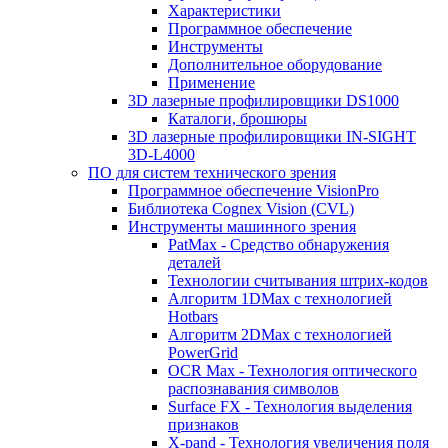
Характеристики
Программное обеспечение
Инструменты
Дополнительное оборудование
Применение
3D лазерные профилировщики DS1000
Каталоги, брошюры
3D лазерные профилировщики IN-SIGHT
3D-L4000
ПО для систем технического зрения
Программное обеспечение VisionPro
Библиотека Cognex Vision (CVL)
Инструменты машинного зрения
PatMax - Средство обнаружения
деталей
Технологии считывания штрих-кодов
Алгоритм 1DMax с технологией
Hotbars
Алгоритм 2DMax с технологией
PowerGrid
OCR Max - Технология оптического
распознавания символов
Surface FX - Технология выделения
признаков
X-pand - Технология увеличения поля