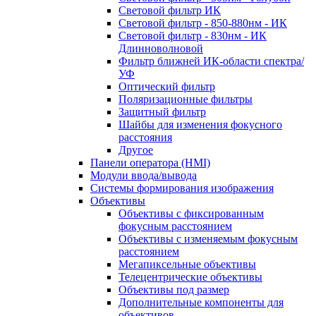
Световой фильтр ИК
Световой фильтр - 850-880нм - ИК
Световой фильтр - 830нм - ИК
Длинноволновой
Фильтр ближней ИК-области спектра/
УФ
Оптический фильтр
Поляризационные фильтры
Защитный фильтр
Шайбы для изменения фокусного
расстояния
Другое
Панели оператора (HMI)
Модули ввода/вывода
Системы формирования изображения
Объективы
Объективы с фиксированным
фокусным расстоянием
Объективы с изменяемым фокусным
расстоянием
Мегапиксельные объективы
Телецентрические объективы
Объективы под размер
Дополнительные компоненты для
объективов