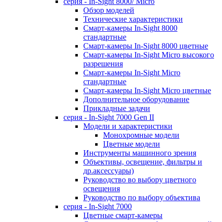
серия - In-Sight 8000/ Micro
Обзор моделей
Технические характеристики
Смарт-камеры In-Sight 8000
стандартные
Смарт-камеры In-Sight 8000 цветные
Смарт-камеры In-Sight Micro высокого
разрешения
Cмарт-камеры In-Sight Micro
cтандартные
Cмарт-камеры In-Sight Micro цветные
Дополнительное оборудование
Прикладные задачи
cерия - In-Sight 7000 Gen II
Модели и характеристики
Монохромные модели
Цветные модели
Инструменты машинного зрения
Объективы, освещение, фильтры и
др.аксессуары)
Руководство во выбору цветного
освещения
Руководство по выбору объектива
серия - In-Sight 7000
Цветные смарт-камеры