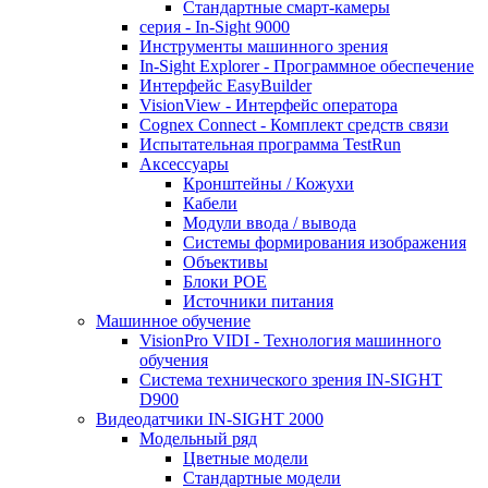
Стандартные смарт-камеры
серия - In-Sight 9000
Инструменты машинного зрения
In-Sight Explorer - Программное обеспечение
Интерфейс EasyBuilder
VisionView - Интерфейс оператора
Cognex Connect - Комплект средств связи
Испытательная программа TestRun
Аксессуары
Кронштейны / Кожухи
Кабели
Модули ввода / вывода
Системы формирования изображения
Объективы
Блоки POE
Источники питания
Машинное обучение
VisionPro VIDI - Технология машинного
обучения
Cистема технического зрения IN-SIGHT
D900
Видеодатчики IN-SIGHT 2000
Модельный ряд
Цветные модели
Стандартные модели