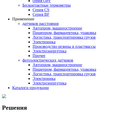
серия OPF
Бесконтактные термометры
Серия CS
Серия BF
Применение
датчиков расстояния
Автопром, машиностроение
Пищепром, фармацевтика, упаковка
Логистика, транспортировка грузов
Электроника
Производство резины и пластмассы
Электроэнергетика
Прочее
фотоэлектрических датчиков
Автопром, машиностроение
Пищепром, фармацевтика, упаковка
Логистика, транспортировка грузов
Электроника
Электроэнергетика
Каталоги продукции
Решения