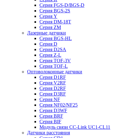
Серия FGS-D/BGS-D
Серия BGS-2S
Серия Y
Серия DM-18T
Серия ZM
Лазерные датчики
Серия BGS-HL
Серия D
Серия D2SA
Серия Z-L
Серия TOF-3V
Серия TOF-L
Оптоволоконные датчики
Серия D1RF
Серия V2RF
Серия D2RF
Серия D3RF
Серия NF
Серия NF02/NF25
Серия D3WF
Серия BRF
Серия BIF
Модуль связи CC-Link UC1-CL11
Датчики расстояния