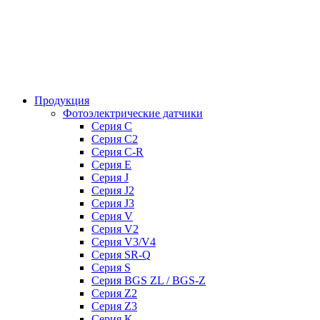
Продукция
Фотоэлектрические датчики
Серия C
Серия C2
Серия C-R
Серия E
Серия J
Серия J2
Серия J3
Серия V
Серия V2
Серия V3/V4
Серия SR-Q
Серия S
Серия BGS ZL / BGS-Z
Серия Z2
Серия Z3
Серия K