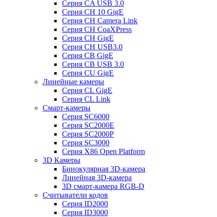
Серия CA USB 3.0
Серия CH 10 GigE
Серия CH Camera Link
Серия CH CoaXPress
Серия CH GigE
Серия CH USB3.0
Серия CB GigE
Серия CB USB 3.0
Cерия CU GigE
Линейные камеры
Серия CL GigE
Серия CL Link
Смарт-камеры
Серия SC6000
Серия SC2000E
Серия SC2000P
Серия SC3000
Серия X86 Open Platform
3D Камеры
Бинокулярная 3D-камера
Линейная 3D-камера
3D смарт-камера RGB-D
Считыватели кодов
Серия ID2000
Серия ID3000