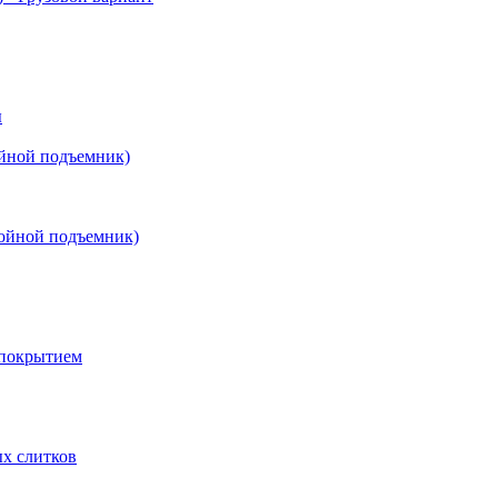
ы
йной подъемник)
ойной подъемник)
 покрытием
х слитков