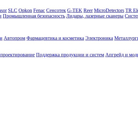
sor
SLC
Opkon
Fenac
Сенсотек
G-TEK
Reer
MicroDetectors
TR El
и
Промышленная безопасность
Лидары, лазерные сканеры
Систе
и
Автопром
Фармацевтика и косметика
Электроника
Металлург
 проектирование
Поддержка продукции и систем
Апгрейд и мод