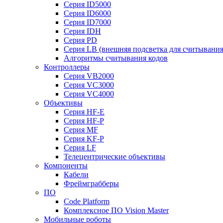
Серия ID5000
Серия ID6000
Серия ID7000
Серия IDH
Серия PD
Серия LB (внешняя подсветка для считывания
Алгоритмы считывания кодов
Контроллеры
Серия VB2000
Серия VC3000
Серия VC4000
Объективы
Серия HF-E
Серия HF-P
Серия MF
Серия KF-P
Серия LF
Телецентрические объективы
Компоненты
Кабели
Фреймграбберы
ПО
Code Platform
Комплексное ПО Vision Master
Мобильные роботы