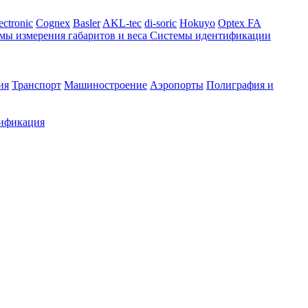
ectronic
Cognex
Basler
AKL-tec
di-soric
Hokuyo
Optex FA
мы измерения габаритов и веса
Системы идентификации
ия
Транспорт
Машиностроение
Аэропорты
Полиграфия и
ификация