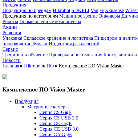
Продукция
Продукция по брендам
Hikrobot
SDKELI
Vanjee
Akusense
WTsen
Продукция по категориям
Машинное зрение
Энкодеры
Датчик
Роботы
Промышленные компоненты
Акции
Решения
Упаковка
Складское хранение и логистика
Пищепром и напитк
производство бумаги
Индустрия развлечений
Сервис
Тренинги и обучение
Проверка и оптимизация
Консультации и
Новости
Главная
►
Hikrobot
►
ПО
►
Комплексное ПО Vision Master
Комплексное ПО Vision Master
Продукция
Матричные камеры
Серия CS GigE
Серия CS USB 3.0
Серия CE GigE
Серия CE USB 3.0
Серия CA GigE