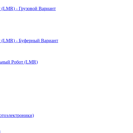
(LMR) - Грузовой Вариант
 (LMR) - Буферный Вариант
ьный Робот (LMR)
отоэлектроники)
ы