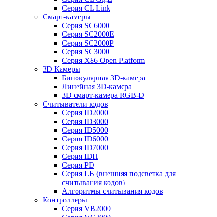
Серия CL Link
Смарт-камеры
Серия SC6000
Серия SC2000E
Серия SC2000P
Серия SC3000
Серия X86 Open Platform
3D Камеры
Бинокулярная 3D-камера
Линейная 3D-камера
3D смарт-камера RGB-D
Считыватели кодов
Серия ID2000
Серия ID3000
Серия ID5000
Серия ID6000
Серия ID7000
Серия IDH
Серия PD
Серия LB (внешняя подсветка для
считывания кодов)
Алгоритмы считывания кодов
Контроллеры
Серия VB2000