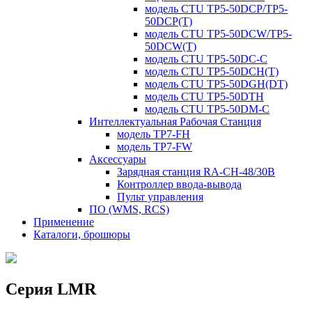
модель CTU TP5-50DCP/TP5-
50DCP(T)
модель CTU TP5-50DCW/TP5-
50DCW(T)
модель CTU TP5-50DC-C
модель CTU TP5-50DCH(T)
модель CTU TP5-50DGH(DT)
модель CTU TP5-50DTH
модель CTU TP5-50DM-C
Интеллектуальная Рабочая Станция
модель TP7-FH
модель TP7-FW
Аксессуары
Зарядная станция RA-CH-48/30B
Контроллер ввода-вывода
Пульт управления
ПО (WMS, RCS)
Применение
Каталоги, брошюры
Серия LMR