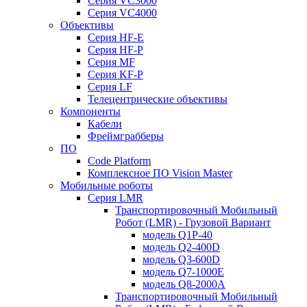
Серия VC3000
Серия VC4000
Объективы
Серия HF-E
Серия HF-P
Серия MF
Серия KF-P
Серия LF
Телецентрические объективы
Компоненты
Кабели
Фреймграбберы
ПО
Code Platform
Комплексное ПО Vision Master
Мобильные роботы
Серия LMR
Транспортировочный Мобильный
Робот (LMR) - Грузовой Вариант
модель Q1P-40
модель Q2-400D
модель Q3-600D
модель Q7-1000E
модель Q8-2000A
Транспортировочный Мобильный