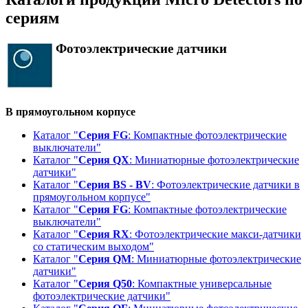
сериям
Фотоэлектрические датчики
В прямоугольном корпусе
Каталог "
Серия FG
: Компактные фотоэлектрические
выключатели"
Каталог "
Серия QX
: Миниатюрные фотоэлектрические
датчики"
Каталог "
Серия BS - BV
: Фотоэлектрические датчики в
прямоугольном корпусе"
Каталог "
Серия FG
: Компактные фотоэлектрические
выключатели"
Каталог "
Серия RX
: Фотоэлектрические макси-датчики
со статическим выходом"
Каталог "
Серия QM
: Миниатюрные фотоэлектрические
датчики"
Каталог "
Серия Q50
: Компактные универсальные
фотоэлектрические датчики"