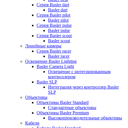
Серия Basler dart
Basler dart
Серия Basler pilot
Basler pilot
Серия Basler pulse
Basler pulse
Серия Basler scout
Basler scout
Линейные камеры
Серия Basler racer
Basler racer
Освещение Basler Lighting
Basler Camera Light
Освещение с интегрированным
контроллером
Basler SLP
Интеграция через контроллер Basler
SLP
Объективы
Объективы Basler Standard
Стандартные объективы
Объективы Basler Premium
Высокопроизводительные объективы
Кабели