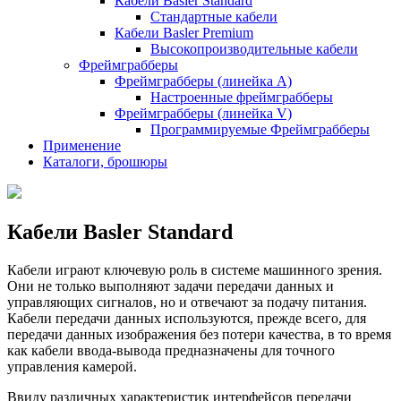
Кабели Basler Standard
Стандартные кабели
Кабели Basler Premium
Высокопроизводительные кабели
Фреймграбберы
Фреймграбберы (линейка А)
Настроенные фреймграбберы
Фреймграбберы (линейка V)
Программируемые Фреймграбберы
Применение
Каталоги, брошюры
Кабели Basler Standard
Кабели играют ключевую роль в системе машинного зрения.
Они не только выполняют задачи передачи данных и
управляющих сигналов, но и отвечают за подачу питания.
Кабели передачи данных используются, прежде всего, для
передачи данных изображения без потери качества, в то время
как кабели ввода-вывода предназначены для точного
управления камерой.
Ввиду различных характеристик интерфейсов передачи