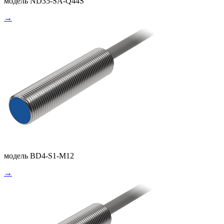
модель ND35-SA-Q44S
→
модель BD4-S1-M12
→