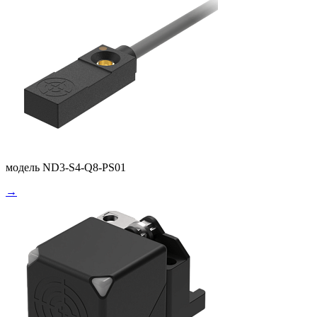
модель ND3-S4-Q8-PS01
→