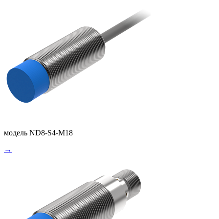
модель ND8-S4-M18
→