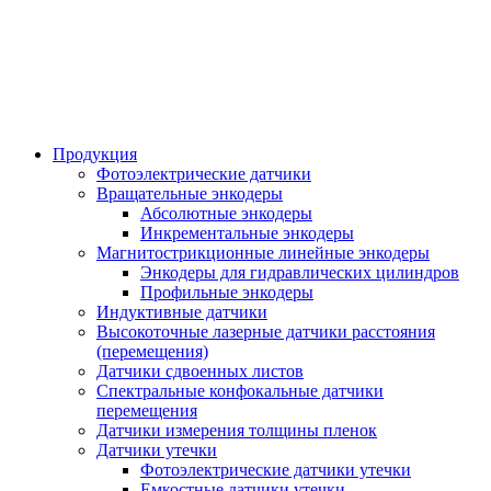
Продукция
Фотоэлектрические датчики
Вращательные энкодеры
Абсолютные энкодеры
Инкрементальные энкодеры
Магнитострикционные линейные энкодеры
Энкодеры для гидравлических цилиндров
Профильные энкодеры
Индуктивные датчики
Высокоточные лазерные датчики расстояния
(перемещения)
Датчики сдвоенных листов
Спектральные конфокальные датчики
перемещения
Датчики измерения толщины пленок
Датчики утечки
Фотоэлектрические датчики утечки
Емкостные датчики утечки