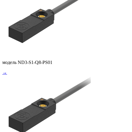
модель ND3-S1-Q8-PS01
→