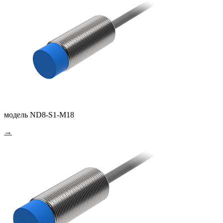
модель ND8-S1-M18
→