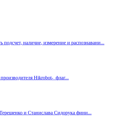
подсчет, наличие, измерение и распознавани...
оизводителя Hikrobot- флаг...
 Терещенко и Станислава Сидорука фини...