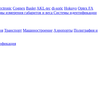
ectronic
Cognex
Basler
AKL-tec
di-soric
Hokuyo
Optex FA
мы измерения габаритов и веса
Системы идентификации
ия
Транспорт
Машиностроение
Аэропорты
Полиграфия и
ификация