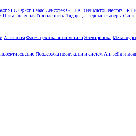
sor
SLC
Opkon
Fenac
Сенсотек
G-TEK
Reer
MicroDetectors
TR El
и
Промышленная безопасность
Лидары, лазерные сканеры
Систе
и
Автопром
Фармацевтика и косметика
Электроника
Металлург
 проектирование
Поддержка продукции и систем
Апгрейд и мод