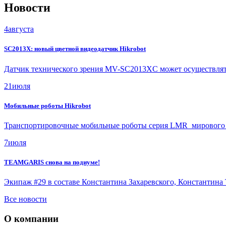
Новости
4
августа
SC2013X: новый цветной видеодатчик Hikrobot
Датчик технического зрения MV-SC2013XC может осуществлять 
21
июля
Мобильные роботы Hikrobot
Транспортировочные мобильные роботы серия LMR мирового пр
7
июля
TEAMGARIS снова на подиуме!
Экипаж #29 в составе Константина Захаревского, Константина
Все новости
О компании