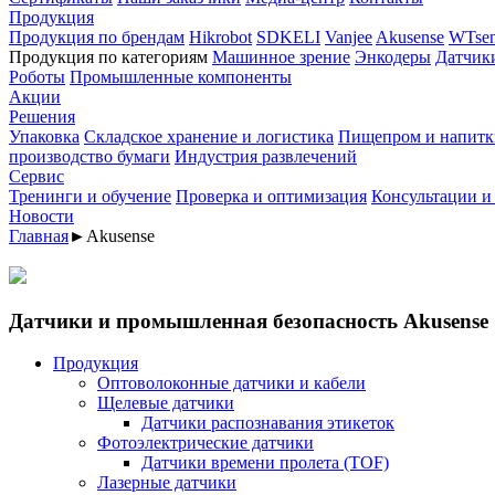
Продукция
Продукция по брендам
Hikrobot
SDKELI
Vanjee
Akusense
WTsen
Продукция по категориям
Машинное зрение
Энкодеры
Датчик
Роботы
Промышленные компоненты
Акции
Решения
Упаковка
Складское хранение и логистика
Пищепром и напитк
производство бумаги
Индустрия развлечений
Сервис
Тренинги и обучение
Проверка и оптимизация
Консультации и
Новости
Главная
►
Akusense
Датчики и промышленная безопасность Akusense
Продукция
Оптоволоконные датчики и кабели
Щелевые датчики
Датчики распознавания этикеток
Фотоэлектрические датчики
Датчики времени пролета (TOF)
Лазерные датчики