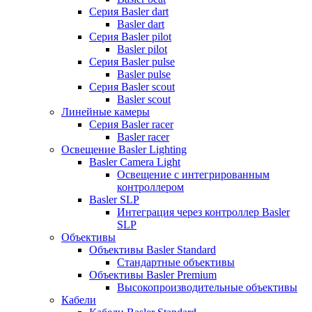
Серия Basler dart
Basler dart
Серия Basler pilot
Basler pilot
Серия Basler pulse
Basler pulse
Серия Basler scout
Basler scout
Линейные камеры
Серия Basler racer
Basler racer
Освещение Basler Lighting
Basler Camera Light
Освещение с интегрированным
контроллером
Basler SLP
Интеграция через контроллер Basler
SLP
Объективы
Объективы Basler Standard
Стандартные объективы
Объективы Basler Premium
Высокопроизводительные объективы
Кабели