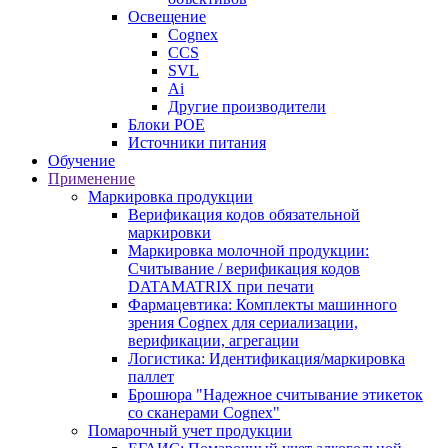
Освещение
Cognex
CCS
SVL
Ai
Другие производители
Блоки POE
Источники питания
Обучение
Применение
Маркировка продукции
Верификация кодов обязательной
маркировки
Маркировка молочной продукции:
Считывание / верификация кодов
DATAMATRIX при печати
Фармацевтика: Комплекты машинного
зрения Cognex для сериализации,
верификации, агрегации
Логистика: Идентификация/маркировка
паллет
Брошюра "Надежное считывание этикеток
со сканерами Cognex"
Помарочный учет продукции