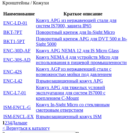
Кронштейны / Кожухи
Наименование
Краткое описание
Кожух APG из нержавеющей стали для
ENC-LD-01
систем IS7000, защита IP65
BKT-7PT
Поворотный крепеж для In-Sight Micro
Поворотный крепеж APG для DVT 500 и In-
BKT1-5PT
Sight 5000
ENC-30D-AF
Кожух APG NEMA 12 для IS Micro Glass
Кожух NEMA 4 для устройств Micro для
ENC-30S-AD
использования в пищевой промышленности
Кожух AGP из нержавеющей стали с
ENC-42S
возможностью мойки под давлением
ENC-L42
Взрывозащищенный кожух APG
Кожух APG для тяжелых условий
ENC-L7-01
эксплуатации для систем IS7000 с
креплением C-Mount
Кожух In-Sight Micro со стеклянным
ISM-ENCL-G
смотровым отверстием
ISM-ENCL-EX
Взрывозащищенный кожух ISM
1
2
3
4
Дальше
< Вернуться к каталогу