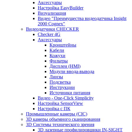
Аксессуары
Настройка EasyBuilder
Визуализация
Видео "Преимущества видеодатчика Insight
2000 Cognex"
Видеодатчики CHECKER
Checker 4G
Аксессуары
Кронштейны
Кабели
Кожухи
Фильтры
Дисплеи (HMI)
Модули ввода-вывода
Линзы
Подсветка
Инструкции
Источники питания
Видео - One-Click Simplicity
Настройка SensorView
Настройка с ПК
Промышленные камеры (CIC)
3D камеры объемного сканирования
3D Системы технического зрения
3D лазерные профилировщики IN-SIGHT