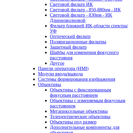
Световой фильтр ИК
Световой фильтр - 850-880нм - ИК
Световой фильтр - 830нм - ИК
Длинноволновой
Фильтр ближней ИК-области спектра/
УФ
Оптический фильтр
Поляризационные фильтры
Защитный фильтр
Шайбы для изменения фокусного
расстояния
Другое
Панели оператора (HMI)
Модули ввода/вывода
Системы формирования изображения
Объективы
Объективы с фиксированным
фокусным расстоянием
Объективы с изменяемым фокусным
расстоянием
Мегапиксельные объективы
Телецентрические объективы
Объективы под размер
Дополнительные компоненты для
объективов