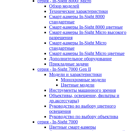
серия - In-Sight 8000/ Micro
Обзор моделей
Технические характеристики
Смарт-камеры In-Sight 8000
стандартные
Смарт-камеры In-Sight 8000 цветные
Смарт-камеры In-Sight Micro высокого
разрешения
Cмарт-камеры In-Sight Micro
cтандартные
Cмарт-камеры In-Sight Micro цветные
Дополнительное оборудование
Прикладные задачи
cерия - In-Sight 7000 Gen II
Модели и характеристики
Монохромные модели
Цветные модели
Инструменты машинного зрения
Объективы, освещение, фильтры и
др.аксессуары)
Руководство во выбору цветного
освещения
Руководство по выбору объектива
серия - In-Sight 7000
Цветные смарт-камеры