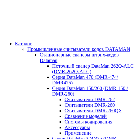
Каталог
Промышленные считыватели кодов DATAMAN
Стационарные сканеры штрих-кодов
Dataman
Поточный сканер DataMan 262Q-ALC
(DMR-262Q-ALC)
Серия DataMan 470 (DMR-474/
DMR475)
Cерия DataMan 150/260 (DMR-150 /
DMR-260)
Считыватели DMR-262
Считыватели DMR-260
Считыватели DMR-260QX
Сравнение моделей
Системы кодирования
Аксессуары
Применение
Серия DataMan 374/375 (DMR-