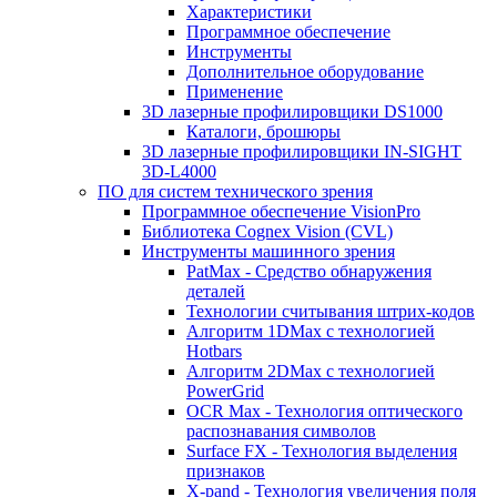
Характеристики
Программное обеспечение
Инструменты
Дополнительное оборудование
Применение
3D лазерные профилировщики DS1000
Каталоги, брошюры
3D лазерные профилировщики IN-SIGHT
3D-L4000
ПО для систем технического зрения
Программное обеспечение VisionPro
Библиотека Cognex Vision (CVL)
Инструменты машинного зрения
PatMax - Средство обнаружения
деталей
Технологии считывания штрих-кодов
Алгоритм 1DMax с технологией
Hotbars
Алгоритм 2DMax с технологией
PowerGrid
OCR Max - Технология оптического
распознавания символов
Surface FX - Технология выделения
признаков
X-pand - Технология увеличения поля