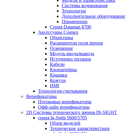
Модели и характеристики
Системы кодирования
Технологии
Дополнительное оборудование
Применение
Серия Dataman 8700
Аксессуары Cognex
Объективы
Расширители поля зрения
Освещение
Модуль ввода/вывода
Источники питания
Кабели
Кронштейны
Крышки
Кожухи
HMI
Технология считывания
Верификаторы
Потоковые верификаторы
Офф-лайн верификаторы
2D Системы технического зрения IN-SIGHT
серия In-Sight 5600/5705
Обзор моделей
Технические характеристики