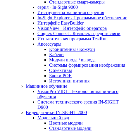
Стандартные смарт-камеры
серия - In-Sight 9000
Инструменты машинного зрения
In-Sight Explorer - Программное обеспечение
Интерфейс EasyBuilder
VisionView - Интерфейс оператора
Cognex Connect - Комплект средств связи
Испытательная программа TestRun
Аксессуары
Кронштейны / Кожухи
Кабели
Модули ввода / вывода
Системы формирования изображения
Объективы
Блоки POE
Источники питания
Машинное обучение
VisionPro VIDI - Технология машинного
обучения
Cистема технического зрения IN-SIGHT
D900
Видеодатчики IN-SIGHT 2000
Модельный ряд
Цветные модели
Стандартные модели