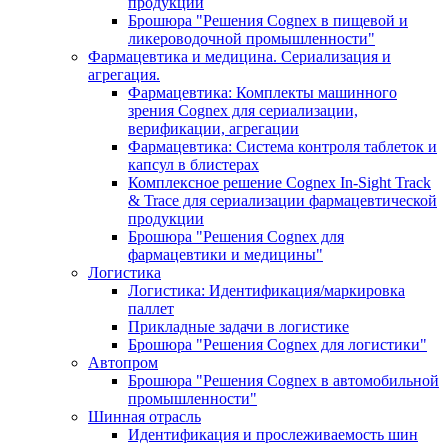
продукции
Брошюра "Решения Cognex в пищевой и
ликероводочной промышленности"
Фармацевтика и медицина. Сериализация и
агрегация.
Фармацевтика: Комплекты машинного
зрения Cognex для сериализации,
верификации, агрегации
Фармацевтика: Система контроля таблеток и
капсул в блистерах
Комплексное решение Cognex In-Sight Track
& Trace для сериализации фармацевтической
продукции
Брошюра "Решения Cognex для
фармацевтики и медицины"
Логистика
Логистика: Идентификация/маркировка
паллет
Прикладные задачи в логистике
Брошюра "Решения Cognex для логистики"
Автопром
Брошюра "Решения Cognex в автомобильной
промышленности"
Шинная отрасль
Идентификация и прослеживаемость шин