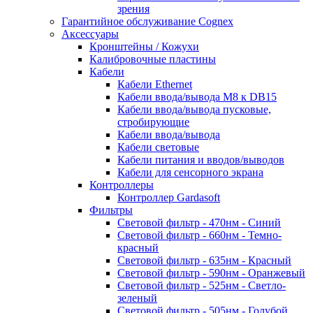
зрения
Гарантийное обслуживание Cognex
Аксессуары
Кронштейны / Кожухи
Калибровочные пластины
Кабели
Кабели Ethernet
Кабели ввода/вывода M8 к DB15
Кабели ввода/вывода пусковые,
стробирующие
Кабели ввода/вывода
Кабели световые
Кабели питания и вводов/выводов
Кабели для сенсорного экрана
Контроллеры
Контроллер Gardasoft
Фильтры
Световой фильтр - 470нм - Синий
Световой фильтр - 660нм - Темно-
красный
Световой фильтр - 635нм - Красный
Световой фильтр - 590нм - Оранжевый
Световой фильтр - 525нм - Светло-
зеленый
Световой фильтр - 505нм - Голубой