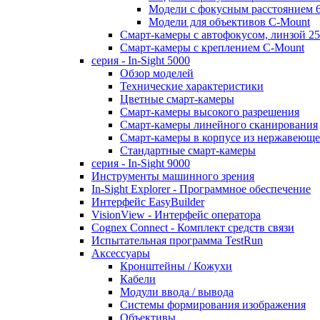
Модели с фокусным расстоянием 
Модели для объективов C-Mount
Смарт-камеры с автофокусом, линзой 2
Смарт-камеры с креплением C-Mount
серия - In-Sight 5000
Обзор моделей
Технические характеристики
Цветные смарт-камеры
Смарт-камеры высокого разрешения
Смарт-камеры линейного сканирования
Смарт-камеры в корпусе из нержавеюще
Стандартные смарт-камеры
серия - In-Sight 9000
Инструменты машинного зрения
In-Sight Explorer - Программное обеспечение
Интерфейс EasyBuilder
VisionView - Интерфейс оператора
Cognex Connect - Комплект средств связи
Испытательная программа TestRun
Аксессуары
Кронштейны / Кожухи
Кабели
Модули ввода / вывода
Системы формирования изображения
Объективы