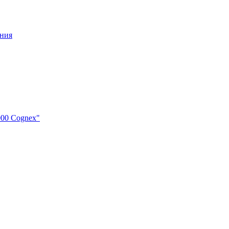
ения
000 Cognex"