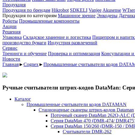
Продукция
Продукция по брендам
Hikrobot
SDKELI
Vanjee
Akusense
WTsen
Продукция по категориям
Машинное зрение
Энкодеры
Датчик
Роботы
Промышленные компоненты
Акции
Решения
Упаковка
Складское хранение и логистика
Пищепром и напитк
производство бумаги
Индустрия развлечений
Сервис
Тренинги и обучение
Проверка и оптимизация
Консультации и
Новости
Главная
►
Cognex
►
Промышленные считыватели кодов DAT
Ручные считыватели штрих-кодов DataMan: Сер
Каталог
Промышленные считыватели кодов DATAMAN
Стационарные сканеры штрих-кодов Dataman
Поточный сканер DataMan 262Q-ALC 
Серия DataMan 470 (DMR-474/ DMR475
Cерия DataMan 150/260 (DMR-150 / DM
Считыватели DMR-262