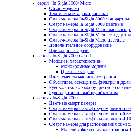
серия - In-Sight 8000/ Micro
Обзор моделей
Технические характеристики
Смарт-камеры In-Sight 8000 стандартны
Смарт-камеры In-Sight 8000 цветные
Смарт-камеры In-Sight Micro высокого 
Cмарт-камеры In-Sight Micro cтандартны
Cмарт-камеры In-Sight Micro цветные
Дополнительное оборудование
Прикладные задачи
cерия - In-Sight 7000 Gen II
Модели и характеристики
Монохромные модели
Цветные модели
Инструменты машинного зрения
Объективы, освещение, фильтры и др.ак
Руководство во выбору цветного освещ
Руководство по выбору объектива
серия - In-Sight 7000
Цветные смарт-камеры
Смарт-камеры с автофокусом, линзой 6
Смарт-камеры с автофокусом, линзой 8
Смарт-камеры с автофокусом, линзой 1
Смарт-камеры для распознавания симво
Модели с фокусным расстоянием 