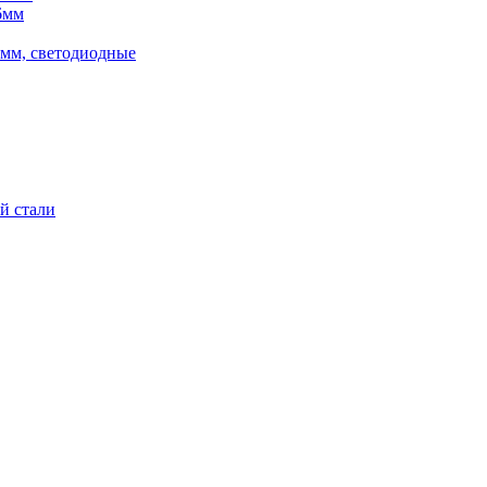
6мм
5мм, светодиодные
й стали