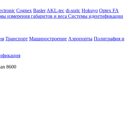
ectronic
Cognex
Basler
AKL-tec
di-soric
Hokuyo
Optex FA
мы измерения габаритов и веса
Системы идентификации
ия
Транспорт
Машиностроение
Аэропорты
Полиграфия и
ификация
an 8600