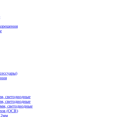
е
разрешения
е
сессуары)
ения
мм, светодиодные
мм, светодиодные
6мм, светодиодные
лов (OCR)
12мм