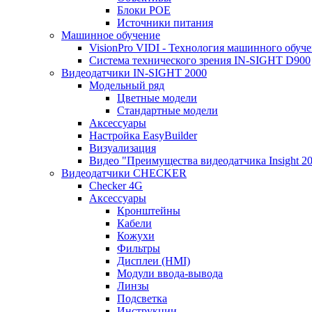
Блоки POE
Источники питания
Машинное обучение
VisionPro VIDI - Технология машинного обуч
Cистема технического зрения IN-SIGHT D900
Видеодатчики IN-SIGHT 2000
Модельный ряд
Цветные модели
Стандартные модели
Аксессуары
Настройка EasyBuilder
Визуализация
Видео "Преимущества видеодатчика Insight 2
Видеодатчики CHECKER
Checker 4G
Аксессуары
Кронштейны
Кабели
Кожухи
Фильтры
Дисплеи (HMI)
Модули ввода-вывода
Линзы
Подсветка
Инструкции