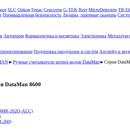
sor
SLC
Opkon
Fenac
Сенсотек
G-TEK
Reer
MicroDetectors
TR El
и
Промышленная безопасность
Лидары, лазерные сканеры
Систе
и
Автопром
Фармацевтика и косметика
Электроника
Металлург
 проектирование
Поддержка продукции и систем
Апгрейд и мод
AMAN
►
Ручные считыватели штрих-кодов DataMan
►
Серия DataM
ия DataMan 8600
(DMR-262Q-ALC)
)
R-260)