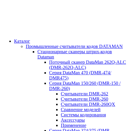
Каталог
Промышленные считыватели кодов DATAMAN
Стационарные сканеры штрих-кодов
Dataman
Поточный сканер DataMan 262Q-ALC
(DMR-262Q-ALC)
Серия DataMan 470 (DMR-474/
DMR475)
Cерия DataMan 150/260 (DMR-150 /
DMR-260)
Считыватели DMR-262
Считыватели DMR-260
Считыватели DMR-260QX
Сравнение моделей
Системы кодирования
Аксессуары
Применение
Серия DataMan 374/375 (DMR-