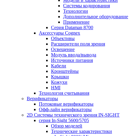
Модели и характеристики
Системы кодирования
Технологии
Дополнительное оборудование
Применение
Серия Dataman 8700
Аксессуары Cognex
Объективы
Расширители поля зрения
Освещение
Модуль ввода/вывода
Источники питания
Кабели
Кронштейны
Крышки
Кожухи
HMI
Технология считывания
Верификаторы
Потоковые верификаторы
Офф-лайн верификаторы
2D Системы технического зрения IN-SIGHT
серия In-Sight 5600/5705
Обзор моделей
Технические характеристики