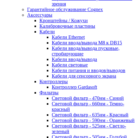
зрения
Гарантийное обслуживание Cognex
Аксессуары
Кронштейны / Кожухи
Калибровочные пластины
Кабели
Кабели Ethernet
Кабели ввода/вывода M8 к DB15
Кабели ввода/вывода пусковые,
стробирующие
Кабели ввода/вывода
Кабели световые
Кабели питания и вводов/выводов
Кабели для сенсорного экрана
Контроллеры
Контроллер Gardasoft
Фильтры
Световой фильтр - 470нм - Синий
Световой фильтр - 660нм - Темно-
красный
Световой фильтр - 635нм - Красный
Световой фильтр - 590нм - Оранжевый
Световой фильтр - 525нм - Светло-
зеленый
Световой фильтр - 505нм - Голубой