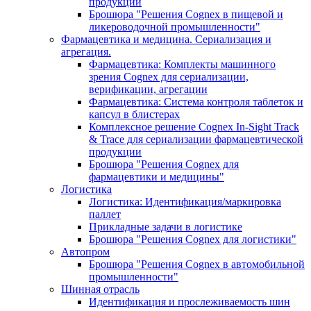
продукции
Брошюра "Решения Cognex в пищевой и
ликероводочной промышленности"
Фармацевтика и медицина. Сериализация и
агрегация.
Фармацевтика: Комплекты машинного
зрения Cognex для сериализации,
верификации, агрегации
Фармацевтика: Система контроля таблеток и
капсул в блистерах
Комплексное решение Cognex In-Sight Track
& Trace для сериализации фармацевтической
продукции
Брошюра "Решения Cognex для
фармацевтики и медицины"
Логистика
Логистика: Идентификация/маркировка
паллет
Прикладные задачи в логистике
Брошюра "Решения Cognex для логистики"
Автопром
Брошюра "Решения Cognex в автомобильной
промышленности"
Шинная отрасль
Идентификация и прослеживаемость шин