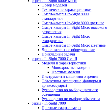
серия - In-Sight 8000/ Micro
Обзор моделей
Технические характеристики
Смарт-камеры In-Sight 8000
стандартные
Смарт-камеры In-Sight 8000 цветные
Смарт-камеры In-Sight Micro высокого
разрешения
Cмарт-камеры In-Sight Micro
cтандартные
Cмарт-камеры In-Sight Micro цветные
Дополнительное оборудование
Прикладные задачи
cерия - In-Sight 7000 Gen II
Модели и характеристики
Монохромные модели
Цветные модели
Инструменты машинного зрения
Объективы, освещение, фильтры и
др.аксессуары)
Руководство во выбору цветного
освещения
Руководство по выбору объектива
серия - In-Sight 7000
Цветные смарт-камеры