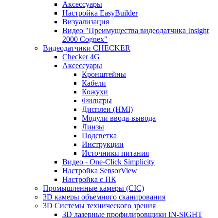
Аксессуары
Настройка EasyBuilder
Визуализация
Видео "Преимущества видеодатчика Insight
2000 Cognex"
Видеодатчики CHECKER
Checker 4G
Аксессуары
Кронштейны
Кабели
Кожухи
Фильтры
Дисплеи (HMI)
Модули ввода-вывода
Линзы
Подсветка
Инструкции
Источники питания
Видео - One-Click Simplicity
Настройка SensorView
Настройка с ПК
Промышленные камеры (CIC)
3D камеры объемного сканирования
3D Системы технического зрения
3D лазерные профилировщики IN-SIGHT