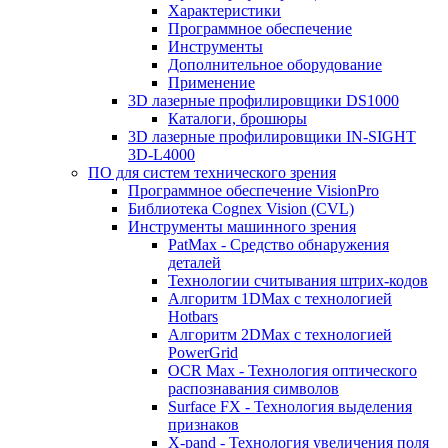
Характеристики
Программное обеспечение
Инструменты
Дополнительное оборудование
Применение
3D лазерные профилировщики DS1000
Каталоги, брошюры
3D лазерные профилировщики IN-SIGHT
3D-L4000
ПО для систем технического зрения
Программное обеспечение VisionPro
Библиотека Cognex Vision (CVL)
Инструменты машинного зрения
PatMax - Средство обнаружения
деталей
Технологии считывания штрих-кодов
Алгоритм 1DMax с технологией
Hotbars
Алгоритм 2DMax с технологией
PowerGrid
OCR Max - Технология оптического
распознавания символов
Surface FX - Технология выделения
признаков
X-pand - Технология увеличения поля