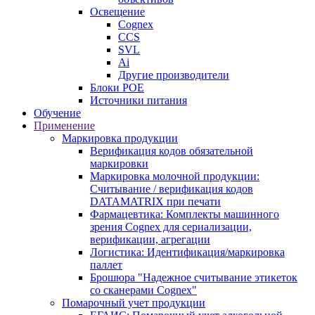
Освещение
Cognex
CCS
SVL
Ai
Другие производители
Блоки POE
Источники питания
Обучение
Применение
Маркировка продукции
Верификация кодов обязательной
маркировки
Маркировка молочной продукции:
Считывание / верификация кодов
DATAMATRIX при печати
Фармацевтика: Комплекты машинного
зрения Cognex для сериализации,
верификации, агрегации
Логистика: Идентификация/маркировка
паллет
Брошюра "Надежное считывание этикеток
со сканерами Cognex"
Помарочный учет продукции