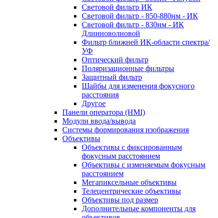
Световой фильтр ИК
Световой фильтр - 850-880нм - ИК
Световой фильтр - 830нм - ИК
Длинноволновой
Фильтр ближней ИК-области спектра/
УФ
Оптический фильтр
Поляризационные фильтры
Защитный фильтр
Шайбы для изменения фокусного
расстояния
Другое
Панели оператора (HMI)
Модули ввода/вывода
Системы формирования изображения
Объективы
Объективы с фиксированным
фокусным расстоянием
Объективы с изменяемым фокусным
расстоянием
Мегапиксельные объективы
Телецентрические объективы
Объективы под размер
Дополнительные компоненты для
объективов