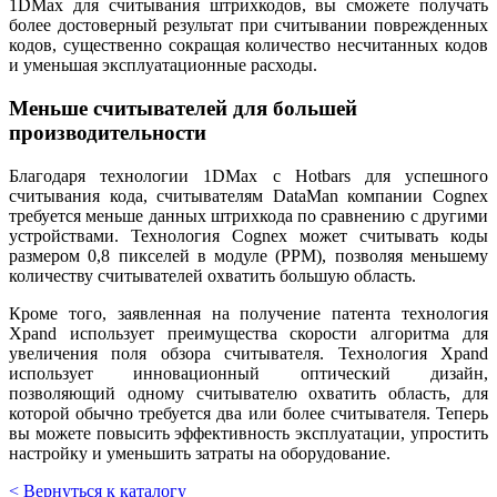
1DMax для считывания штрихкодов, вы сможете получать
более достоверный результат при считывании поврежденных
кодов, существенно сокращая количество несчитанных кодов
и уменьшая эксплуатационные расходы.
Меньше считывателей для большей
производительности
Благодаря технологии 1DMax с Hotbars для успешного
считывания кода, считывателям DataMan компании Cognex
требуется меньше данных штрихкода по сравнению с другими
устройствами. Технология Cognex может считывать коды
размером 0,8 пикселей в модуле (PPM), позволяя меньшему
количеству считывателей охватить большую область.
Кроме того, заявленная на получение патента технология
Xpand использует преимущества скорости алгоритма для
увеличения поля обзора считывателя. Технология Xpand
использует инновационный оптический дизайн,
позволяющий одному считывателю охватить область, для
которой обычно требуется два или более считывателя. Теперь
вы можете повысить эффективность эксплуатации, упростить
настройку и уменьшить затраты на оборудование.
< Вернуться к каталогу