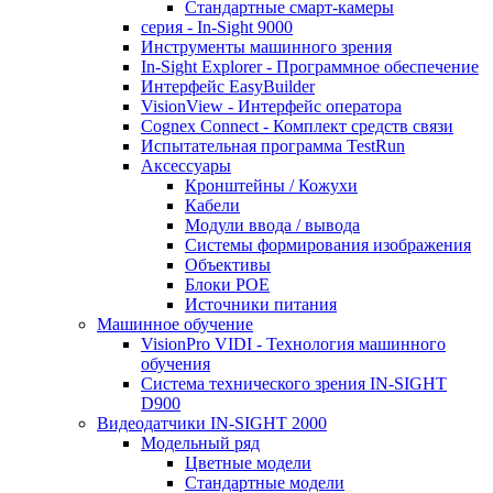
Стандартные смарт-камеры
серия - In-Sight 9000
Инструменты машинного зрения
In-Sight Explorer - Программное обеспечение
Интерфейс EasyBuilder
VisionView - Интерфейс оператора
Cognex Connect - Комплект средств связи
Испытательная программа TestRun
Аксессуары
Кронштейны / Кожухи
Кабели
Модули ввода / вывода
Системы формирования изображения
Объективы
Блоки POE
Источники питания
Машинное обучение
VisionPro VIDI - Технология машинного
обучения
Cистема технического зрения IN-SIGHT
D900
Видеодатчики IN-SIGHT 2000
Модельный ряд
Цветные модели
Стандартные модели