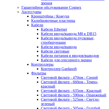
зрения
Гарантийное обслуживание Cognex
Аксессуары
Кронштейны / Кожухи
Калибровочные пластины
Кабели
Кабели Ethernet
Кабели ввода/вывода M8 к DB15
Кабели ввода/вывода пусковые,
стробирующие
Кабели ввода/вывода
Кабели световые
Кабели питания и вводов/выводов
Кабели для сенсорного экрана
Контроллеры
Контроллер Gardasoft
Фильтры
Световой фильтр - 470нм - Синий
Световой фильтр - 660нм - Темно-
красный
Световой фильтр - 635нм - Красный
Световой фильтр - 590нм - Оранжевый
Световой фильтр - 525нм - Светло-
зеленый
Световой фильтр - 505нм - Голубой