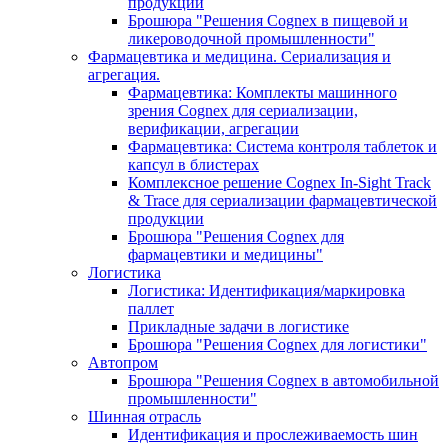
продукции
Брошюра "Решения Cognex в пищевой и
ликероводочной промышленности"
Фармацевтика и медицина. Сериализация и
агрегация.
Фармацевтика: Комплекты машинного
зрения Cognex для сериализации,
верификации, агрегации
Фармацевтика: Система контроля таблеток и
капсул в блистерах
Комплексное решение Cognex In-Sight Track
& Trace для сериализации фармацевтической
продукции
Брошюра "Решения Cognex для
фармацевтики и медицины"
Логистика
Логистика: Идентификация/маркировка
паллет
Прикладные задачи в логистике
Брошюра "Решения Cognex для логистики"
Автопром
Брошюра "Решения Cognex в автомобильной
промышленности"
Шинная отрасль
Идентификация и прослеживаемость шин