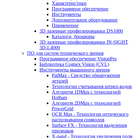
Характеристики
Программное обеспечение
Инструменты
Дополнительное оборудование
Применение
3D лазерные профилировщики DS1000
Каталоги, брошюры
3D лазерные профилировщики IN-SIGHT
3D-L4000
ПО для систем технического зрения
Программное обеспечение VisionPro
Библиотека Cognex Vision (CVL)
Инструменты машинного зрения
PatMax - Средство обнаружения
деталей
Технологии считывания штрих-кодов
Алгоритм 1DMax с технологией
Hotbars
Алгоритм 2DMax с технологией
PowerGrid
OCR Max - Технология оптического
распознавания символов
Surface FX - Технология выделения
признаков
X-pand - Технология увеличения поля