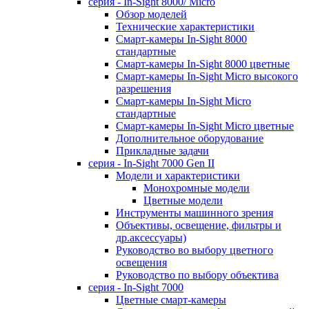
серия - In-Sight 8000/ Micro
Обзор моделей
Технические характеристики
Смарт-камеры In-Sight 8000
стандартные
Смарт-камеры In-Sight 8000 цветные
Смарт-камеры In-Sight Micro высокого
разрешения
Cмарт-камеры In-Sight Micro
cтандартные
Cмарт-камеры In-Sight Micro цветные
Дополнительное оборудование
Прикладные задачи
cерия - In-Sight 7000 Gen II
Модели и характеристики
Монохромные модели
Цветные модели
Инструменты машинного зрения
Объективы, освещение, фильтры и
др.аксессуары)
Руководство во выбору цветного
освещения
Руководство по выбору объектива
серия - In-Sight 7000
Цветные смарт-камеры