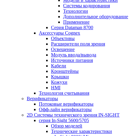
Модели и характеристики
Системы кодирования
Технологии
Дополнительное оборудование
Применение
Серия Dataman 8700
Аксессуары Cognex
Объективы
Расширители поля зрения
Освещение
Модуль ввода/вывода
Источники питания
Кабели
Кронштейны
Крышки
Кожухи
HMI
Технология считывания
Верификаторы
Потоковые верификаторы
Офф-лайн верификаторы
2D Системы технического зрения IN-SIGHT
серия In-Sight 5600/5705
Обзор моделей
Технические характеристики