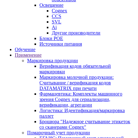
Освещение
Cognex
CCS
SVL
Ai
Другие производители
Блоки POE
Источники питания
Обучение
Применение
Маркировка продукции
Верификация кодов обязательной
маркировки
Маркировка молочной продукции:
Считывание / верификация кодов
DATAMATRIX при печати
Фармацевтика: Комплекты машинного
зрения Cognex для сериализации,
верификации, агрегации
Логистика: Идентификация/маркировка
паллет
Брошюра "Надежное считывание этикеток
со сканерами Cognex"
Помарочный учет продукции