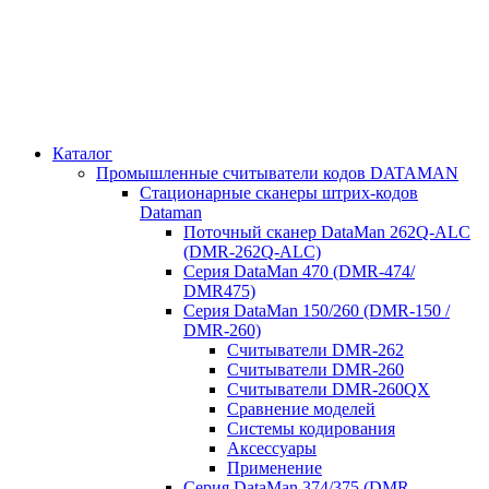
Каталог
Промышленные считыватели кодов DATAMAN
Стационарные сканеры штрих-кодов
Dataman
Поточный сканер DataMan 262Q-ALC
(DMR-262Q-ALC)
Серия DataMan 470 (DMR-474/
DMR475)
Cерия DataMan 150/260 (DMR-150 /
DMR-260)
Считыватели DMR-262
Считыватели DMR-260
Считыватели DMR-260QX
Сравнение моделей
Системы кодирования
Аксессуары
Применение
Серия DataMan 374/375 (DMR-