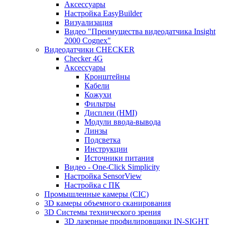
Аксессуары
Настройка EasyBuilder
Визуализация
Видео "Преимущества видеодатчика Insight
2000 Cognex"
Видеодатчики CHECKER
Checker 4G
Аксессуары
Кронштейны
Кабели
Кожухи
Фильтры
Дисплеи (HMI)
Модули ввода-вывода
Линзы
Подсветка
Инструкции
Источники питания
Видео - One-Click Simplicity
Настройка SensorView
Настройка с ПК
Промышленные камеры (CIC)
3D камеры объемного сканирования
3D Системы технического зрения
3D лазерные профилировщики IN-SIGHT