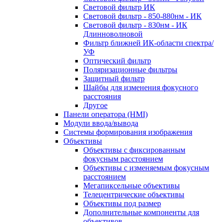
Световой фильтр ИК
Световой фильтр - 850-880нм - ИК
Световой фильтр - 830нм - ИК
Длинноволновой
Фильтр ближней ИК-области спектра/
УФ
Оптический фильтр
Поляризационные фильтры
Защитный фильтр
Шайбы для изменения фокусного
расстояния
Другое
Панели оператора (HMI)
Модули ввода/вывода
Системы формирования изображения
Объективы
Объективы с фиксированным
фокусным расстоянием
Объективы с изменяемым фокусным
расстоянием
Мегапиксельные объективы
Телецентрические объективы
Объективы под размер
Дополнительные компоненты для
объективов