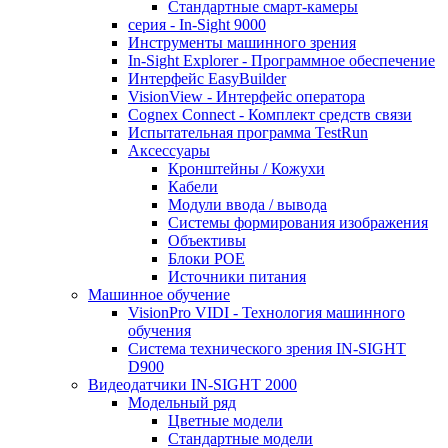
Стандартные смарт-камеры
серия - In-Sight 9000
Инструменты машинного зрения
In-Sight Explorer - Программное обеспечение
Интерфейс EasyBuilder
VisionView - Интерфейс оператора
Cognex Connect - Комплект средств связи
Испытательная программа TestRun
Аксессуары
Кронштейны / Кожухи
Кабели
Модули ввода / вывода
Системы формирования изображения
Объективы
Блоки POE
Источники питания
Машинное обучение
VisionPro VIDI - Технология машинного
обучения
Cистема технического зрения IN-SIGHT
D900
Видеодатчики IN-SIGHT 2000
Модельный ряд
Цветные модели
Стандартные модели