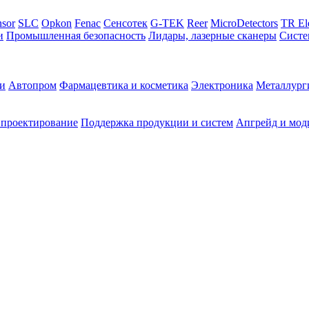
sor
SLC
Opkon
Fenac
Сенсотек
G-TEK
Reer
MicroDetectors
TR El
и
Промышленная безопасность
Лидары, лазерные сканеры
Систе
и
Автопром
Фармацевтика и косметика
Электроника
Металлург
 проектирование
Поддержка продукции и систем
Апгрейд и мод