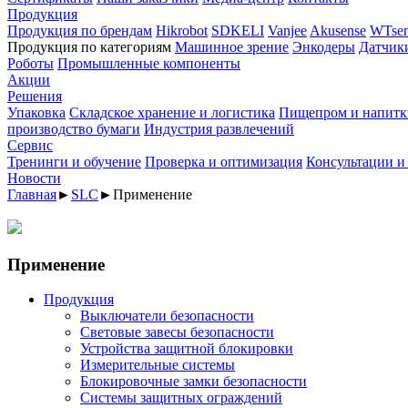
Продукция
Продукция по брендам
Hikrobot
SDKELI
Vanjee
Akusense
WTsen
Продукция по категориям
Машинное зрение
Энкодеры
Датчик
Роботы
Промышленные компоненты
Акции
Решения
Упаковка
Складское хранение и логистика
Пищепром и напитк
производство бумаги
Индустрия развлечений
Сервис
Тренинги и обучение
Проверка и оптимизация
Консультации и
Новости
Главная
►
SLC
►
Применение
Применение
Продукция
Выключатели безопасности
Световые завесы безопасности
Устройства защитной блокировки
Измерительные системы
Блокировочные замки безопасности
Системы защитных ограждений