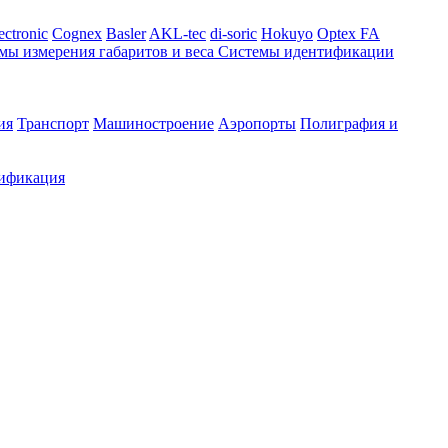
ectronic
Cognex
Basler
AKL-tec
di-soric
Hokuyo
Optex FA
мы измерения габаритов и веса
Системы идентификации
ия
Транспорт
Машиностроение
Аэропорты
Полиграфия и
ификация