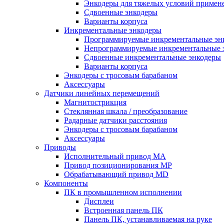
Энкодеры для тяжелых условий примен
Сдвоенные энкодеры
Варианты корпуса
Инкрементальные энкодеры
Программируемые инкрементальные эн
Непрограммируемые инкрементальные 
Сдвоенные инкрементальные энкодеры
Варианты корпуса
Энкодеры с тросовым барабаном
Аксессуары
Датчики линейных перемещений
Магнитострикция
Стеклянная шкала / преобразование
Радарные датчики расстояния
Энкодеры с тросовым барабаном
Аксессуары
Приводы
Исполнительный привод МА
Привод позиционирования MP
Обрабатывающий привод MD
Компоненты
ПК в промышленном исполнении
Дисплеи
Встроенная панель ПК
Панель ПК, устанавливаемая на руке