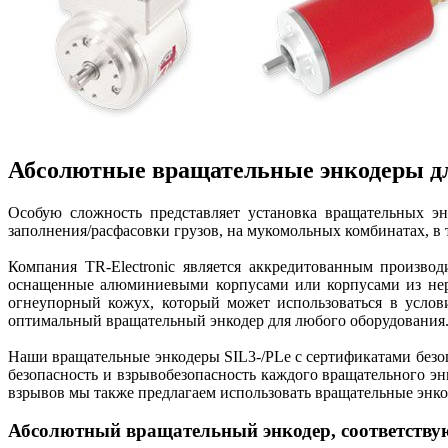
Абсолютные вращательные энкодеры д
Особую сложность представляет установка вращательных эн
заполнения/расфасовки грузов, на мукомольных комбинатах, в
Компания TR-Electronic является аккредитованным произв
оснащенные алюминиевыми корпусами или корпусами из нерж
огнеупорный кожух, который может использоваться в услов
оптимальный вращательный энкодер для любого оборудования
Наши вращательные энкодеры SIL3-/PLe с сертификатами без
безопасность и взрывобезопасность каждого вращательного эн
взрывов мы также предлагаем использовать вращательные энкод
Абсолютный вращательный энкодер, соответств