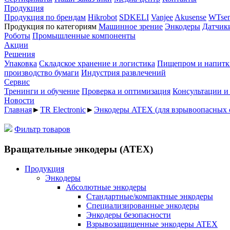
Продукция
Продукция по брендам
Hikrobot
SDKELI
Vanjee
Akusense
WTsen
Продукция по категориям
Машинное зрение
Энкодеры
Датчик
Роботы
Промышленные компоненты
Акции
Решения
Упаковка
Складское хранение и логистика
Пищепром и напитк
производство бумаги
Индустрия развлечений
Сервис
Тренинги и обучение
Проверка и оптимизация
Консультации и
Новости
Главная
►
TR Electronic
►
Энкодеры ATEX (для взрывоопасных 
Фильтр товаров
Вращательные энкодеры (ATEX)
Продукция
Энкодеры
Абсолютные энкодеры
Стандартные/компактные энкодеры
Специализированные энкодеры
Энкодеры безопасности
Взрывозащищенные энкодеры ATEX