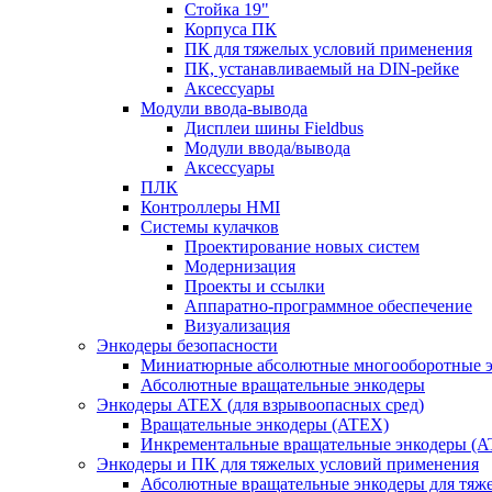
Стойка 19"
Корпуса ПК
ПК для тяжелых условий применения
ПК, устанавливаемый на DIN-рейке
Аксессуары
Модули ввода-вывода
Дисплеи шины Fieldbus
Модули ввода/вывода
Аксессуары
ПЛК
Контроллеры HMI
Системы кулачков
Проектирование новых систем
Модернизация
Проекты и ссылки
Аппаратно-программное обеспечение
Визуализация
Энкодеры безопасности
Миниатюрные абсолютные многооборотные э
Абсолютные вращательные энкодеры
Энкодеры ATEX (для взрывоопасных сред)
Вращательные энкодеры (ATEX)
Инкрементальные вращательные энкодеры (
Энкодеры и ПК для тяжелых условий применения
Абсолютные вращательные энкодеры для тяж