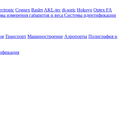
ectronic
Cognex
Basler
AKL-tec
di-soric
Hokuyo
Optex FA
мы измерения габаритов и веса
Системы идентификации
ия
Транспорт
Машиностроение
Аэропорты
Полиграфия и
ификация