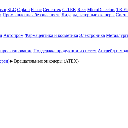
sor
SLC
Opkon
Fenac
Сенсотек
G-TEK
Reer
MicroDetectors
TR El
и
Промышленная безопасность
Лидары, лазерные сканеры
Систе
и
Автопром
Фармацевтика и косметика
Электроника
Металлург
 проектирование
Поддержка продукции и систем
Апгрейд и мод
сред)
►
Вращательные энкодеры (ATEX)