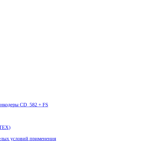
нкодеры CD_582 + FS
ATEX)
елых условий применения