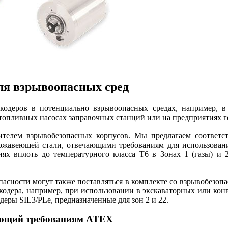
ля взрывоопасных сред
кодеров в​ потенциально взрывоопасных средах, например, в
 топливных насосах заправочных станций или на предприятиях 
одителем взрывобезопасных корпусов. Мы предлагаем соотве
авеющей стали, отвечающими требованиям для использования
иях вплоть до температурного класса T6 в Зонах 1 (газы) и 
.
опасности могут также поставляться в комплекте со взрывобез
кодера, например, при использовании в экскаваторных или кон
еры SIL3/PLe, предназначенные для зон 2 и 22.
ующий требованиям ATEX