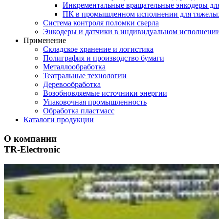
Инкрементальные вращательные энкодеры дл
ПК в промышленном исполнении для тяжелы
Система контроля поломки сверла
Энкодеры и датчики в индивидуальном исполнени
Применение
Складское хранение и логистика
Полиграфия и производство бумаги
Металлообработка
Театральные технологии
Деревообработка
Возобновляемые источники энергии
Упаковочная промышленность
Обработка пластмасс
Каталоги продукции
О компании
TR-Electronic