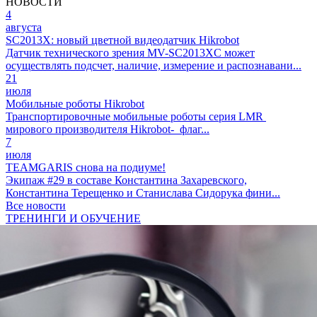
НОВОСТИ
4
августа
SC2013X: новый цветной видеодатчик Hikrobot
Датчик технического зрения MV-SC2013XC может
осуществлять подсчет, наличие, измерение и распознавани...
21
июля
Мобильные роботы Hikrobot
Транспортировочные мобильные роботы серия LMR
мирового производителя Hikrobot- флаг...
7
июля
TEAMGARIS снова на подиуме!
Экипаж #29 в составе Константина Захаревского,
Константина Терещенко и Станислава Сидорука фини...
Все новости
ТРЕНИНГИ И ОБУЧЕНИЕ