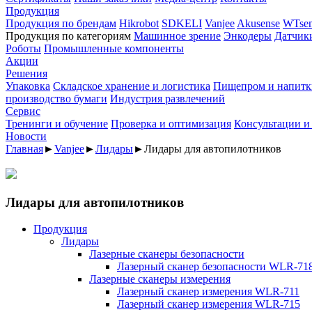
Продукция
Продукция по брендам
Hikrobot
SDKELI
Vanjee
Akusense
WTsen
Продукция по категориям
Машинное зрение
Энкодеры
Датчик
Роботы
Промышленные компоненты
Акции
Решения
Упаковка
Складское хранение и логистика
Пищепром и напитк
производство бумаги
Индустрия развлечений
Сервис
Тренинги и обучение
Проверка и оптимизация
Консультации и
Новости
Главная
►
Vanjee
►
Лидары
►
Лидары для автопилотников
Лидары для автопилотников
Продукция
Лидары
Лазерные сканеры безопасности
Лазерный сканер безопасности WLR-71
Лазерные сканеры измерения
Лазерный сканер измерения WLR-711
Лазерный сканер измерения WLR-715