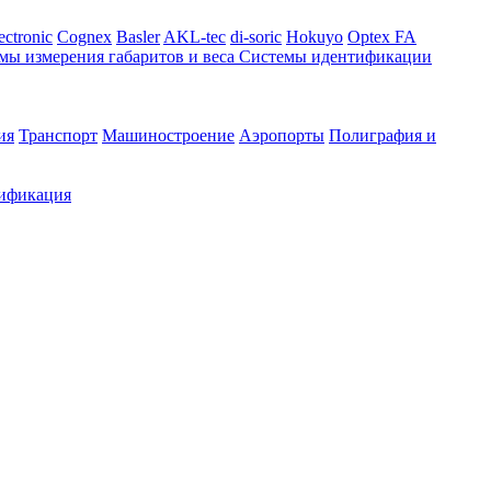
ectronic
Cognex
Basler
AKL-tec
di-soric
Hokuyo
Optex FA
мы измерения габаритов и веса
Системы идентификации
ия
Транспорт
Машиностроение
Аэропорты
Полиграфия и
ификация