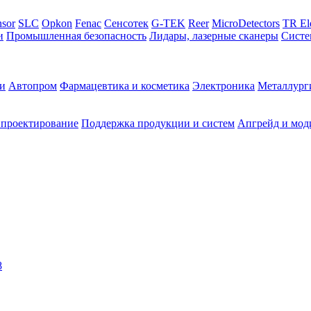
sor
SLC
Opkon
Fenac
Сенсотек
G-TEK
Reer
MicroDetectors
TR El
и
Промышленная безопасность
Лидары, лазерные сканеры
Систе
и
Автопром
Фармацевтика и косметика
Электроника
Металлург
 проектирование
Поддержка продукции и систем
Апгрейд и мод
8