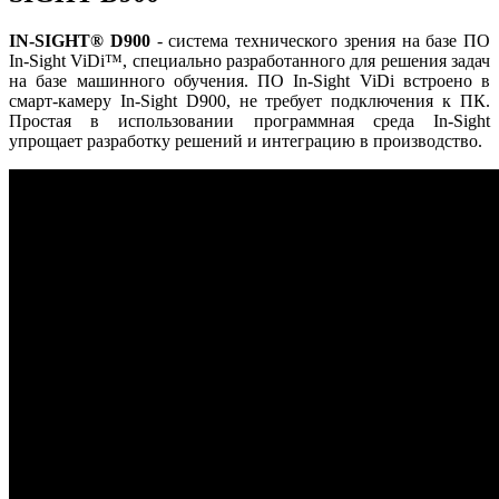
I
N
-S
IGHT
® D900
- система технического зрения на базе ПО
In-Sight ViDi™, специально разработанного для решения задач
на базе машинного обучения. ПО In-Sight ViDi встроено в
смарт-камеру In-Sight D900, не требует подключения к ПК.
Простая в использовании программная среда In-Sight
упрощает разработку решений и интеграцию в производство.