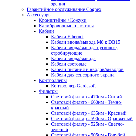
зрения
Гарантийное обслуживание Cognex
Аксессуары
Кронштейны / Кожухи
Калибровочные пластины
Кабели
Кабели Ethernet
Кабели ввода/вывода M8 к DB15
Кабели ввода/вывода пусковые,
стробирующие
Кабели ввода/вывода
Кабели световые
Кабели питания и вводов/выводов
Кабели для сенсорного экрана
Контроллеры
Контроллер Gardasoft
Фильтры
Световой фильтр - 470нм - Синий
Световой фильтр - 660нм - Темно-
красный
Световой фильтр - 635нм - Красный
Световой фильтр - 590нм - Оранжевый
Световой фильтр - 525нм - Светло-
зеленый
Световой фильтр - 505нм - Голубой