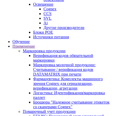
Освещение
Cognex
CCS
SVL
Ai
Другие производители
Блоки POE
Источники питания
Обучение
Применение
Маркировка продукции
Верификация кодов обязательной
маркировки
Маркировка молочной продукции:
Считывание / верификация кодов
DATAMATRIX при печати
Фармацевтика: Комплекты машинного
зрения Cognex для сериализации,
верификации, агрегации
Логистика: Идентификация/маркировка
паллет
Брошюра "Надежное считывание этикеток
со сканерами Cognex"
Помарочный учет продукции