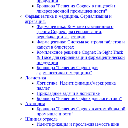
продукции
Брошюра "Решения Cognex в пищевой и
ликероводочной промышленности"
Фармацевтика и медицина. Сериализация и
агрегация.
Фармацевтика: Комплекты машинного
зрения Cognex для сериализации,
верификации, агрегации
Фармацевтика: Система контроля таблеток и
капсул в блистерах
Комплексное решение Cognex In-Sight Track
& Trace для сериализации фармацевтической
продукции
Брошюра "Решения Cognex для
фармацевтики и медицины"
Логистика
Логистика: Идентификация/маркировка
паллет
Прикладные задачи в логистике
Брошюра "Решения Cognex для логистики"
Автопром
Брошюра "Решения Cognex в автомобильной
промышленности"
Шинная отрасль
Идентификация и прослеживаемость шин