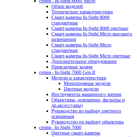
серия - In-Sight 8000/ Micro
Обзор моделей
Технические характеристики
Смарт-камеры In-Sight 8000
стандартные
Смарт-камеры In-Sight 8000 цветные
Смарт-камеры In-Sight Micro высокого
разрешения
Cмарт-камеры In-Sight Micro
cтандартные
Cмарт-камеры In-Sight Micro цветные
Дополнительное оборудование
Прикладные задачи
cерия - In-Sight 7000 Gen II
Модели и характеристики
Монохромные модели
Цветные модели
Инструменты машинного зрения
Объективы, освещение, фильтры и
др.аксессуары)
Руководство во выбору цветного
освещения
Руководство по выбору объектива
серия - In-Sight 7000
Цветные смарт-камеры