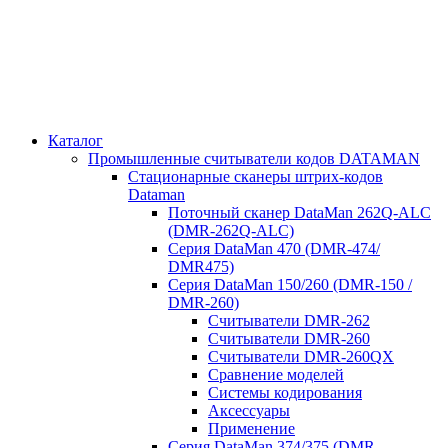
Каталог
Промышленные считыватели кодов DATAMAN
Стационарные сканеры штрих-кодов
Dataman
Поточный сканер DataMan 262Q-ALC
(DMR-262Q-ALC)
Серия DataMan 470 (DMR-474/
DMR475)
Cерия DataMan 150/260 (DMR-150 /
DMR-260)
Считыватели DMR-262
Считыватели DMR-260
Считыватели DMR-260QX
Сравнение моделей
Системы кодирования
Аксессуары
Применение
Серия DataMan 374/375 (DMR-