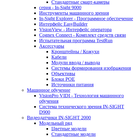
Стандартные смарт-камеры
серия - In-Sight 9000
Инструменты машинного зрения
In-Sight Explorer - Программное обеспечение
Интерфейс EasyBuilder
VisionView - Интерфейс оператора
Cognex Connect - Комплект средств связи
Испытательная программа TestRun
Аксессуары
Кронштейны / Кожухи
Кабели
Модули ввода / вывода
Системы формирования изображения
Объективы
Блоки POE
Источники питания
Машинное обучение
VisionPro VIDI - Технология машинного
обучения
Cистема технического зрения IN-SIGHT
D900
Видеодатчики IN-SIGHT 2000
Модельный ряд
Цветные модели
Стандартные модели