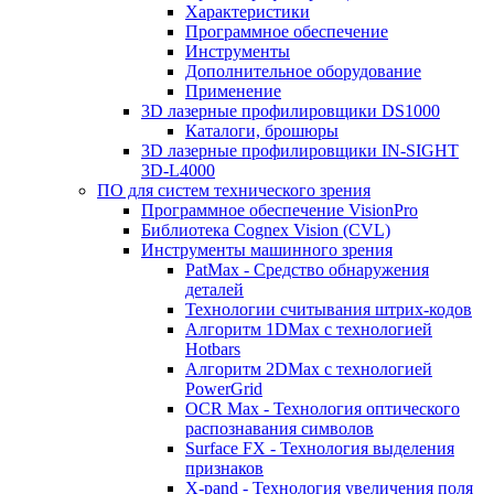
Характеристики
Программное обеспечение
Инструменты
Дополнительное оборудование
Применение
3D лазерные профилировщики DS1000
Каталоги, брошюры
3D лазерные профилировщики IN-SIGHT
3D-L4000
ПО для систем технического зрения
Программное обеспечение VisionPro
Библиотека Cognex Vision (CVL)
Инструменты машинного зрения
PatMax - Средство обнаружения
деталей
Технологии считывания штрих-кодов
Алгоритм 1DMax с технологией
Hotbars
Алгоритм 2DMax с технологией
PowerGrid
OCR Max - Технология оптического
распознавания символов
Surface FX - Технология выделения
признаков
X-pand - Технология увеличения поля