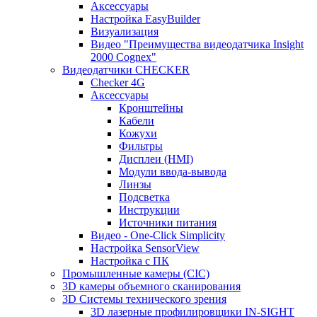
Аксессуары
Настройка EasyBuilder
Визуализация
Видео "Преимущества видеодатчика Insight
2000 Cognex"
Видеодатчики CHECKER
Checker 4G
Аксессуары
Кронштейны
Кабели
Кожухи
Фильтры
Дисплеи (HMI)
Модули ввода-вывода
Линзы
Подсветка
Инструкции
Источники питания
Видео - One-Click Simplicity
Настройка SensorView
Настройка с ПК
Промышленные камеры (CIC)
3D камеры объемного сканирования
3D Системы технического зрения
3D лазерные профилировщики IN-SIGHT