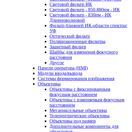
Световой фильтр ИК
Световой фильтр - 850-880нм - ИК
Световой фильтр - 830нм - ИК
Длинноволновой
Фильтр ближней ИК-области спектра/
УФ
Оптический фильтр
Поляризационные фильтры
Защитный фильтр
Шайбы для изменения фокусного
расстояния
Другое
Панели оператора (HMI)
Модули ввода/вывода
Системы формирования изображения
Объективы
Объективы с фиксированным
фокусным расстоянием
Объективы с изменяемым фокусным
расстоянием
Мегапиксельные объективы
Телецентрические объективы
Объективы под размер
Дополнительные компоненты для
объективов