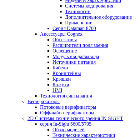
Модели и характеристики
Системы кодирования
Технологии
Дополнительное оборудование
Применение
Серия Dataman 8700
Аксессуары Cognex
Объективы
Расширители поля зрения
Освещение
Модуль ввода/вывода
Источники питания
Кабели
Кронштейны
Крышки
Кожухи
HMI
Технология считывания
Верификаторы
Потоковые верификаторы
Офф-лайн верификаторы
2D Системы технического зрения IN-SIGHT
серия In-Sight 5600/5705
Обзор моделей
Технические характеристики