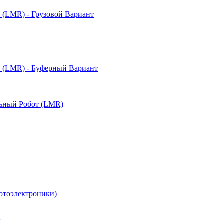
(LMR) - Грузовой Вариант
 (LMR) - Буферный Вариант
ьный Робот (LMR)
отоэлектроники)
ы