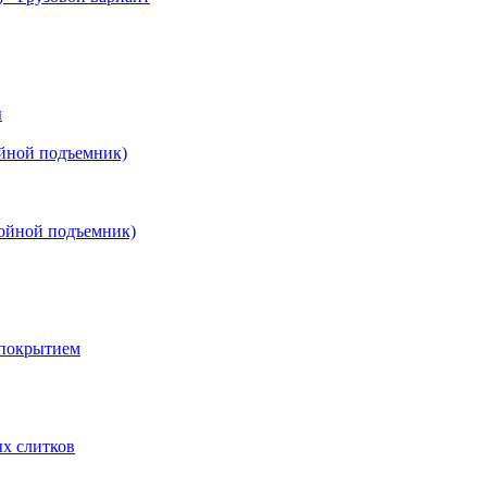
ы
йной подъемник)
ойной подъемник)
 покрытием
х слитков