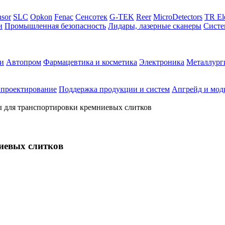
sor
SLC
Opkon
Fenac
Сенсотек
G-TEK
Reer
MicroDetectors
TR El
и
Промышленная безопасность
Лидары, лазерные сканеры
Систе
и
Автопром
Фармацевтика и косметика
Электроника
Металлург
 проектирование
Поддержка продукции и систем
Апгрейд и мод
 для транспортировки кремниевых слитков
иевых слитков