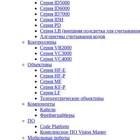
Серия ID5000
Серия ID6000
Серия ID7000
Серия IDH
Серия PD
Серия LB (внешняя подсветка для считывания
Алгоритмы считывания кодов
Контроллеры
Серия VB2000
Серия VC3000
Серия VC4000
Объективы
Серия HF-E
Серия HF-P
Серия MF
Серия KF-P
Серия LF
Телецентрические объективы
Компоненты
Кабели
Фреймграбберы
ПО
Code Platform
Комплексное ПО Vision Master
Мобильные роботы