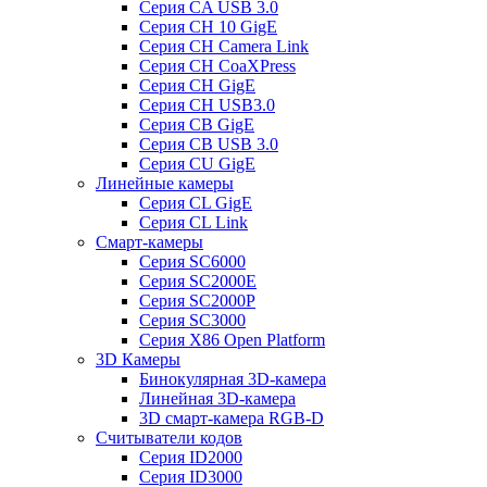
Серия CA USB 3.0
Серия CH 10 GigE
Серия CH Camera Link
Серия CH CoaXPress
Серия CH GigE
Серия CH USB3.0
Серия CB GigE
Серия CB USB 3.0
Cерия CU GigE
Линейные камеры
Серия CL GigE
Серия CL Link
Смарт-камеры
Серия SC6000
Серия SC2000E
Серия SC2000P
Серия SC3000
Серия X86 Open Platform
3D Камеры
Бинокулярная 3D-камера
Линейная 3D-камера
3D смарт-камера RGB-D
Считыватели кодов
Серия ID2000
Серия ID3000