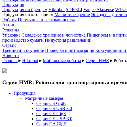
Продукция
Продукция по брендам
Hikrobot
SDKELI
Vanjee
Akusense
WTsen
Продукция по категориям
Машинное зрение
Энкодеры
Датчик
Роботы
Промышленные компоненты
Акции
Решения
Упаковка
Складское хранение и логистика
Пищепром и напитк
производство бумаги
Индустрия развлечений
Сервис
Тренинги и обучение
Проверка и оптимизация
Консультации и
Новости
Главная
►
Hikrobot
►
Мобильные роботы
►
Серия HMR
►
Роботы
Серия HMR: Роботы для транспортировки кремн
Продукция
Матричные камеры
Серия CS GigE
Серия CS USB 3.0
Серия CE GigE
Серия CE USB 3.0
Серия CA GigE