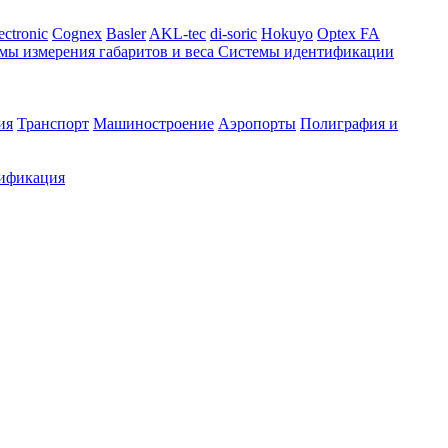
ectronic
Cognex
Basler
AKL-tec
di-soric
Hokuyo
Optex FA
мы измерения габаритов и веса
Системы идентификации
ия
Транспорт
Машиностроение
Аэропорты
Полиграфия и
ификация