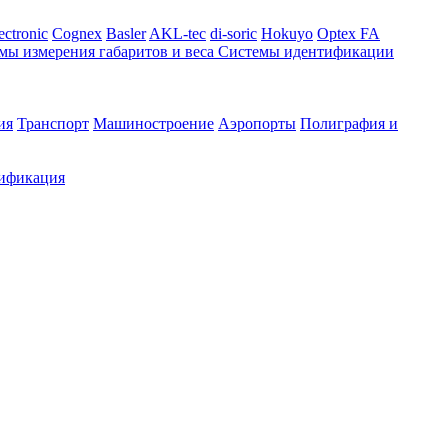
ectronic
Cognex
Basler
AKL-tec
di-soric
Hokuyo
Optex FA
мы измерения габаритов и веса
Системы идентификации
ия
Транспорт
Машиностроение
Аэропорты
Полиграфия и
ификация