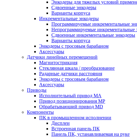
Энкодеры для тяжелых условий примен
Сдвоенные энкодеры
Варианты корпуса
Инкрементальные энкодеры
Программируемые инкрементальные эн
Непрограммируемые инкрементальные 
Сдвоенные инкрементальные энкодеры
Варианты корпуса
Энкодеры с тросовым барабаном
Аксессуары
Датчики линейных перемещений
Магнитострикция
Стеклянная шкала / преобразование
Радарные датчики расстояния
Энкодеры с тросовым барабаном
Аксессуары
Приводы
Исполнительный привод МА
Привод позиционирования MP
Обрабатывающий привод MD
Компоненты
ПК в промышленном исполнении
Дисплеи
Встроенная панель ПК
Панель ПК, устанавливаемая на руке