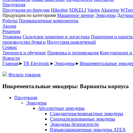
Продукция
Продукция по брендам
Hikrobot
SDKELI
Vanjee
Akusense
WTsen
Продукция по категориям
Машинное зрение
Энкодеры
Датчик
Роботы
Промышленные компоненты
Акции
Решения
Упаковка
Складское хранение и логистика
Пищепром и напитк
производство бумаги
Индустрия развлечений
Сервис
Тренинги и обучение
Проверка и оптимизация
Консультации и
Новости
Главная
►
TR Electronic
►
Энкодеры
►
Инкрементальные энкод
Фильтр товаров
Инкрементальные энкодеры: Варианты корпуса
Продукция
Энкодеры
Абсолютные энкодеры
Стандартные/компактные энкодеры
Специализированные энкодеры
Энкодеры безопасности
Взрывозащищенные энкодеры ATEX