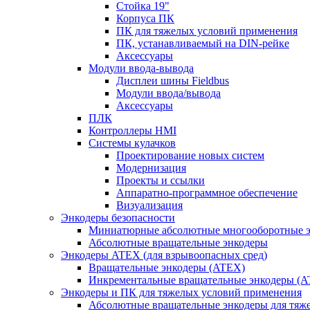
Стойка 19"
Корпуса ПК
ПК для тяжелых условий применения
ПК, устанавливаемый на DIN-рейке
Аксессуары
Модули ввода-вывода
Дисплеи шины Fieldbus
Модули ввода/вывода
Аксессуары
ПЛК
Контроллеры HMI
Системы кулачков
Проектирование новых систем
Модернизация
Проекты и ссылки
Аппаратно-программное обеспечение
Визуализация
Энкодеры безопасности
Миниатюрные абсолютные многооборотные э
Абсолютные вращательные энкодеры
Энкодеры ATEX (для взрывоопасных сред)
Вращательные энкодеры (ATEX)
Инкрементальные вращательные энкодеры (
Энкодеры и ПК для тяжелых условий применения
Абсолютные вращательные энкодеры для тяж