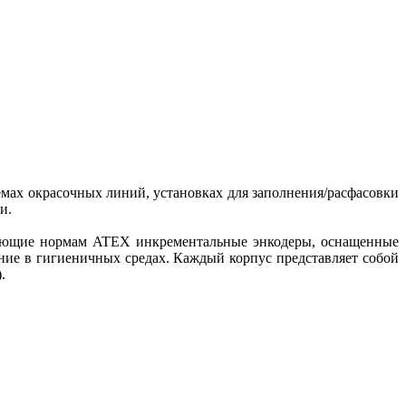
емах окрасочных линий, установках для заполнения/расфасовки
ки.
твующие нормам ATEX инкрементальные энкодеры, оснащенные
ие в гигиеничных средах. Каждый корпус представляет собой
).