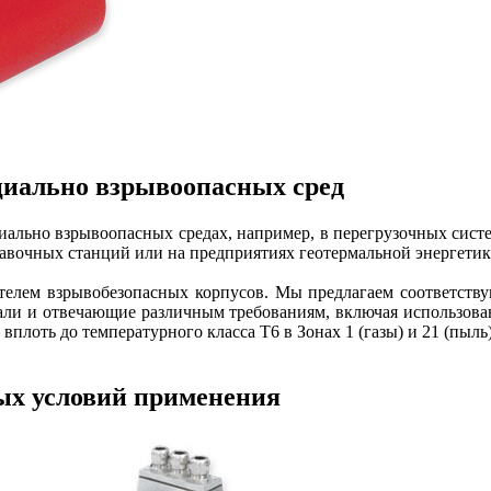
иально взрывоопасных сред
циально взрывоопасных средах, например, в перегрузочных сист
равочных станций или на предприятиях геотермальной энергети
дителем взрывобезопасных корпусов. Мы предлагаем соответс
и и отвечающие различным требованиям, включая использован
плоть до температурного класса T6 в Зонах 1 (газы) и 21 (пыль
ых условий применения