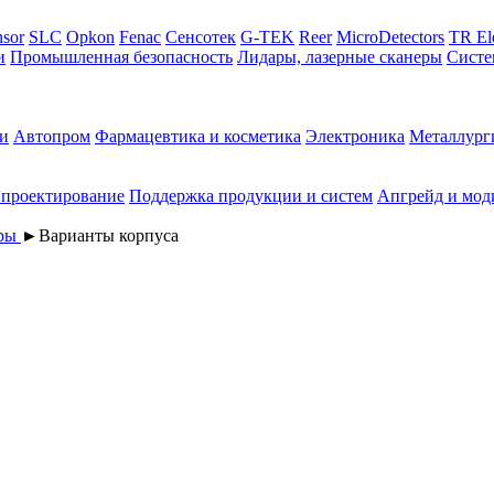
sor
SLC
Opkon
Fenac
Сенсотек
G-TEK
Reer
MicroDetectors
TR El
и
Промышленная безопасность
Лидары, лазерные сканеры
Систе
и
Автопром
Фармацевтика и косметика
Электроника
Металлург
 проектирование
Поддержка продукции и систем
Апгрейд и мод
еры
►
Варианты корпуса