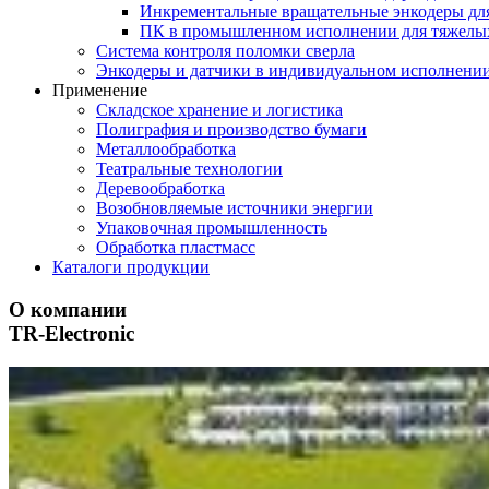
Инкрементальные вращательные энкодеры дл
ПК в промышленном исполнении для тяжелы
Система контроля поломки сверла
Энкодеры и датчики в индивидуальном исполнени
Применение
Складское хранение и логистика
Полиграфия и производство бумаги
Металлообработка
Театральные технологии
Деревообработка
Возобновляемые источники энергии
Упаковочная промышленность
Обработка пластмасс
Каталоги продукции
О компании
TR-Electronic