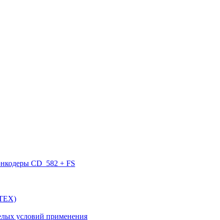
нкодеры CD_582 + FS
ATEX)
елых условий применения