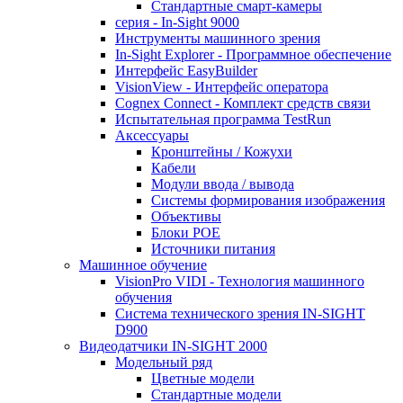
Стандартные смарт-камеры
серия - In-Sight 9000
Инструменты машинного зрения
In-Sight Explorer - Программное обеспечение
Интерфейс EasyBuilder
VisionView - Интерфейс оператора
Cognex Connect - Комплект средств связи
Испытательная программа TestRun
Аксессуары
Кронштейны / Кожухи
Кабели
Модули ввода / вывода
Системы формирования изображения
Объективы
Блоки POE
Источники питания
Машинное обучение
VisionPro VIDI - Технология машинного
обучения
Cистема технического зрения IN-SIGHT
D900
Видеодатчики IN-SIGHT 2000
Модельный ряд
Цветные модели
Стандартные модели