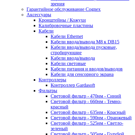
зрения
Гарантийное обслуживание Cognex
Аксессуары
Кронштейны / Кожухи
Калибровочные пластины
Кабели
Кабели Ethernet
Кабели ввода/вывода M8 к DB15
Кабели ввода/вывода пусковые,
стробирующие
Кабели ввода/вывода
Кабели световые
Кабели питания и вводов/выводов
Кабели для сенсорного экрана
Контроллеры
Контроллер Gardasoft
Фильтры
Световой фильтр - 470нм - Синий
Световой фильтр - 660нм - Темно-
красный
Световой фильтр - 635нм - Красный
Световой фильтр - 590нм - Оранжевый
Световой фильтр - 525нм - Светло-
зеленый
Световой фильтр - 505нм - Голубой