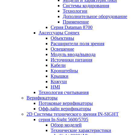
Модели и характеристики
Системы кодирования
Технологии
Дополнительное оборудование
Применение
Серия Dataman 8700
Аксессуары Cognex
Объективы
Расширители поля зрения
Освещение
Модуль ввода/вывода
Источники питания
Кабели
Кронштейны
Крышки
Кожухи
HMI
Технология считывания
Верификаторы
Потоковые верификаторы
Офф-лайн верификаторы
2D Системы технического зрения IN-SIGHT
серия In-Sight 5600/5705
Обзор моделей
Технические характеристики