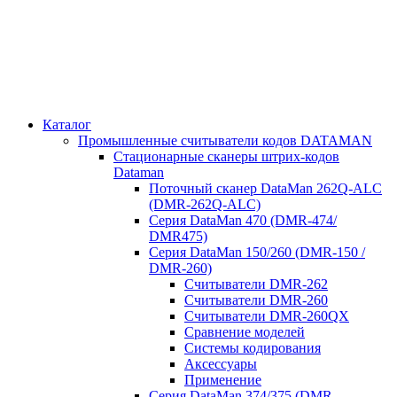
Каталог
Промышленные считыватели кодов DATAMAN
Стационарные сканеры штрих-кодов
Dataman
Поточный сканер DataMan 262Q-ALC
(DMR-262Q-ALC)
Серия DataMan 470 (DMR-474/
DMR475)
Cерия DataMan 150/260 (DMR-150 /
DMR-260)
Считыватели DMR-262
Считыватели DMR-260
Считыватели DMR-260QX
Сравнение моделей
Системы кодирования
Аксессуары
Применение
Серия DataMan 374/375 (DMR-