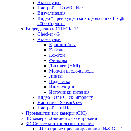
Аксессуары
Настройка EasyBuilder
Визуализация
Видео "Преимущества видеодатчика Insight
2000 Cognex"
Видеодатчики CHECKER
Checker 4G
Аксессуары
Кронштейны
Кабели
Кожухи
Фильтры
Дисплеи (HMI)
Модули ввода-вывода
Линзы
Подсветка
Инструкции
Источники питания
Видео - One-Click Simplicity
Настройка SensorView
Настройка с ПК
Промышленные камеры (CIC)
3D камеры объемного сканирования
3D Системы технического зрения
3D лазерные профилировщики IN-SIGHT