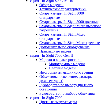
серия - In-Sight 8000/ Micro
Обзор моделей
Технические характеристики
Смарт-камеры In-Sight 8000
стандартные
Смарт-камеры In-Sight 8000 цветные
Смарт-камеры In-Sight Micro высокого
разрешения
Cмарт-камеры In-Sight Micro
cтандартные
Cмарт-камеры In-Sight Micro цветные
Дополнительное оборудование
Прикладные задачи
cерия - In-Sight 7000 Gen II
Модели и характеристики
Монохромные модели
Цветные модели
Инструменты машинного зрения
Объективы, освещение, фильтры и
др.аксессуары)
Руководство во выбору цветного
освещения
Руководство по выбору объектива
серия - In-Sight 7000
Цветные смарт-камеры