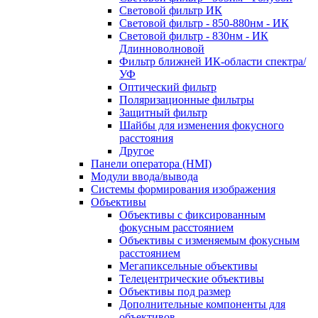
Световой фильтр ИК
Световой фильтр - 850-880нм - ИК
Световой фильтр - 830нм - ИК
Длинноволновой
Фильтр ближней ИК-области спектра/
УФ
Оптический фильтр
Поляризационные фильтры
Защитный фильтр
Шайбы для изменения фокусного
расстояния
Другое
Панели оператора (HMI)
Модули ввода/вывода
Системы формирования изображения
Объективы
Объективы с фиксированным
фокусным расстоянием
Объективы с изменяемым фокусным
расстоянием
Мегапиксельные объективы
Телецентрические объективы
Объективы под размер
Дополнительные компоненты для
объективов