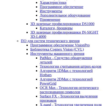
Характеристики
Программное обеспечение
Инструменты
Дополнительное оборудование
Применение
3D лазерные профилировщики DS1000
Каталоги, брошюры
3D лазерные профилировщики IN-SIGHT
3D-L4000
ПО для систем технического зрения
Программное обеспечение VisionPro
Библиотека Cognex Vision (CVL)
Инструменты машинного зрения
PatMax - Средство обнаружения
деталей
Технологии считывания штрих-кодов
Алгоритм 1DMax с технологией
Hotbars
Алгоритм 2DMax с технологией
PowerGrid
OCR Max - Технология оптического
распознавания символов
Surface FX - Технология выделения
признаков
X-pand - Технология увеличения поля