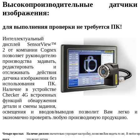
Высокопроизводительные датчики
изображения:
для выполнения проверки не требуется ПК!
Интеллектуальный
дисплей SensorView™
2 от компании Cognex
позволяет руководителю
производства задавать,
редактировать и
отслеживать действия
датчика изображения без
использования ПК.
Наличие в устройстве
Checker 4G встроенных
функций обнаружения
детали и смены задания,
освещения и вводов/выводов позволит Вам легко и
экономично проверять любую производимую продукцию.
Четыре простых
Наличие дисплея
значительно упрощает настройку, позволяя Вам видеть то же,
В любое в
шага
что видит датчик