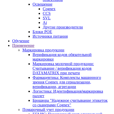
Освещение
Cognex
CCS
SVL
Ai
Другие производители
Блоки POE
Источники питания
Обучение
Применение
Маркировка продукции
Верификация кодов обязательной
маркировки
Маркировка молочной продукции:
Считывание / верификация кодов
DATAMATRIX при печати
Фармацевтика: Комплекты машинного
зрения Cognex для сериализации,
верификации, агрегации
Логистика: Идентификация/маркировка
паллет
Брошюра "Надежное считывание этикеток
со сканерами Cognex"
Помарочный учет продукции