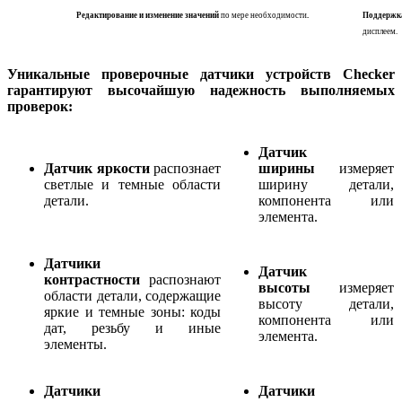
Редактирование и изменение значений
по мере необходимости
.
Поддержка
дисплеем.
Уникальные проверочные датчики устройств Checker
гарантируют высочайшую надежность выполняемых
проверок:
Датчик
Датчик яркости
распознает
ширины
измеряет
светлые и темные области
ширину детали,
детали.
компонента или
элемента.
Датчики
Датчик
контрастности
распознают
высоты
измеряет
области детали, содержащие
высоту детали,
яркие и темные зоны: коды
компонента или
дат, резьбу и иные
элемента.
элементы.
Датчики
Датчики