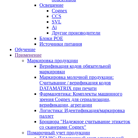
Освещение
Cognex
CCS
SVL
Ai
Другие производители
Блоки POE
Источники питания
Обучение
Применение
Маркировка продукции
Верификация кодов обязательной
маркировки
Маркировка молочной продукции:
Считывание / верификация кодов
DATAMATRIX при печати
Фармацевтика: Комплекты машинного
зрения Cognex для сериализации,
верификации, агрегации
Логистика: Идентификация/маркировка
паллет
Брошюра "Надежное считывание этикеток
со сканерами Cognex"
Помарочный учет продукции