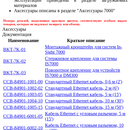
эксплуатации приведены в разделе загружаемых
материалов
Аксессуары описаны в разделе "Аксессуары 7000"
Номера деталей, выделенные красным цветом,
соответствуют особым видам
товаров, которые не подлежат возврату или обмену.
Аксессуары
Документация
Наименование
Краткое описание
Монтажный кронштейн для систем In-
BKT-7K-01
Sight 7000
Стержневое крепление для системы
BKT-7K-02
IS7000
Поворотное крепление для устройств
BKT-7K-03
IS7000 и DM300
CCB-84901-1001-00
Стандартный Ethernet кабель, 0,6 м (2')
CCB-84901-1002-02
Стандартный Ethernet кабель, 2 м (6')
CCB-84901-1003-05
Стандартный Ethernet кабель, 5 м (15')
CCB-84901-1004-10
Стандартный Ethernet кабель, 10 м (30')
CCB-84901-1005-15
Стандартный Ethernet кабель, 15 м (50')
Кабель Ethernet с угловым разъемом, 5 м
CCB-84901-6001-05
(15')
Кабель Ethernet с угловым разъемом, 10
CCB-84901-6002-10