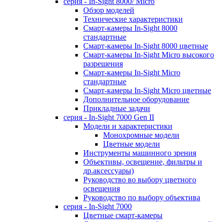
серия - In-Sight 8000/ Micro
Обзор моделей
Технические характеристики
Смарт-камеры In-Sight 8000
стандартные
Смарт-камеры In-Sight 8000 цветные
Смарт-камеры In-Sight Micro высокого
разрешения
Cмарт-камеры In-Sight Micro
cтандартные
Cмарт-камеры In-Sight Micro цветные
Дополнительное оборудование
Прикладные задачи
cерия - In-Sight 7000 Gen II
Модели и характеристики
Монохромные модели
Цветные модели
Инструменты машинного зрения
Объективы, освещение, фильтры и
др.аксессуары)
Руководство во выбору цветного
освещения
Руководство по выбору объектива
серия - In-Sight 7000
Цветные смарт-камеры