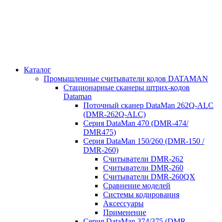
Каталог
Промышленные считыватели кодов DATAMAN
Стационарные сканеры штрих-кодов
Dataman
Поточный сканер DataMan 262Q-ALC
(DMR-262Q-ALC)
Серия DataMan 470 (DMR-474/
DMR475)
Cерия DataMan 150/260 (DMR-150 /
DMR-260)
Считыватели DMR-262
Считыватели DMR-260
Считыватели DMR-260QX
Сравнение моделей
Системы кодирования
Аксессуары
Применение
Серия DataMan 374/375 (DMR-