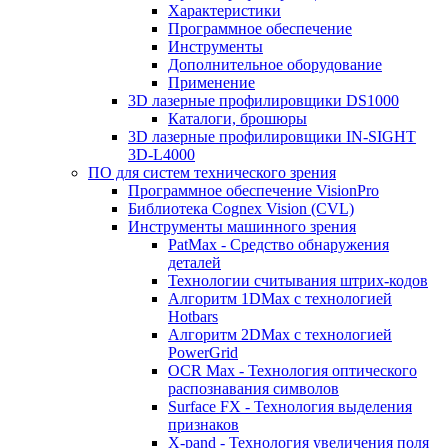
Характеристики
Программное обеспечение
Инструменты
Дополнительное оборудование
Применение
3D лазерные профилировщики DS1000
Каталоги, брошюры
3D лазерные профилировщики IN-SIGHT
3D-L4000
ПО для систем технического зрения
Программное обеспечение VisionPro
Библиотека Cognex Vision (CVL)
Инструменты машинного зрения
PatMax - Средство обнаружения
деталей
Технологии считывания штрих-кодов
Алгоритм 1DMax с технологией
Hotbars
Алгоритм 2DMax с технологией
PowerGrid
OCR Max - Технология оптического
распознавания символов
Surface FX - Технология выделения
признаков
X-pand - Технология увеличения поля