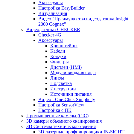
Аксессуары
Настройка EasyBuilder
Визуализация
Видео "Преимущества видеодатчика Insight
2000 Cognex"
Видеодатчики CHECKER
Checker 4G
Аксессуары
Кронштейны
Кабели
Кожухи
Фильтры
Дисплеи (HMI)
Модули ввода-вывода
Линзы
Подсветка
Инструкции
Источники питания
Видео - One-Click Simplicity
Настройка SensorView
Настройка с ПК
Промышленные камеры (CIC)
3D камеры объемного сканирования
3D Системы технического зрения
3D лазерные профилировщики IN-SIGHT