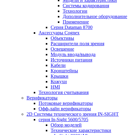
Модели и характеристики
Системы кодирования
Технологии
Дополнительное оборудование
Применение
Серия Dataman 8700
Аксессуары Cognex
Объективы
Расширители поля зрения
Освещение
Модуль ввода/вывода
Источники питания
Кабели
Кронштейны
Крышки
Кожухи
HMI
Технология считывания
Верификаторы
Потоковые верификаторы
Офф-лайн верификаторы
2D Системы технического зрения IN-SIGHT
серия In-Sight 5600/5705
Обзор моделей
Технические характеристики