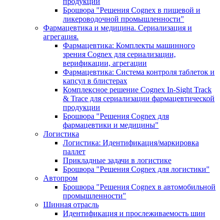
продукции
Брошюра "Решения Cognex в пищевой и
ликероводочной промышленности"
Фармацевтика и медицина. Сериализация и
агрегация.
Фармацевтика: Комплекты машинного
зрения Cognex для сериализации,
верификации, агрегации
Фармацевтика: Система контроля таблеток и
капсул в блистерах
Комплексное решение Cognex In-Sight Track
& Trace для сериализации фармацевтической
продукции
Брошюра "Решения Cognex для
фармацевтики и медицины"
Логистика
Логистика: Идентификация/маркировка
паллет
Прикладные задачи в логистике
Брошюра "Решения Cognex для логистики"
Автопром
Брошюра "Решения Cognex в автомобильной
промышленности"
Шинная отрасль
Идентификация и прослеживаемость шин