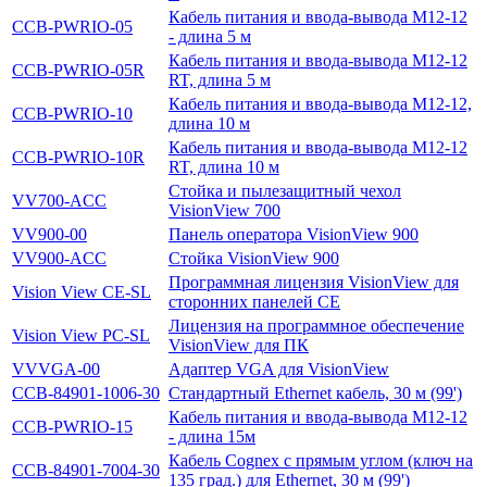
Кабель питания и ввода-вывода M12-12
CCB-PWRIO-05
- длина 5 м
Кабель питания и ввода-вывода M12-12
CCB-PWRIO-05R
RT, длина 5 м
Кабель питания и ввода-вывода M12-12,
CCB-PWRIO-10
длина 10 м
Кабель питания и ввода-вывода M12-12
CCB-PWRIO-10R
RT, длина 10 м
Стойка и пылезащитный чехол
VV700-ACC
VisionView 700
VV900-00
Панель оператора VisionView 900
VV900-ACC
Стойка VisionView 900
Программная лицензия VisionView для
Vision View CE-SL
сторонних панелей CE
Лицензия на программное обеспечение
Vision View PC-SL
VisionView для ПК
VVVGA-00
Адаптер VGA для VisionView
CCB-84901-1006-30
Стандартный Ethernet кабель, 30 м (99')
Кабель питания и ввода-вывода M12-12
CCB-PWRIO-15
- длина 15м
Кабель Cognex с прямым углом (ключ на
CCB-84901-7004-30
135 град.) для Ethernet, 30 м (99')