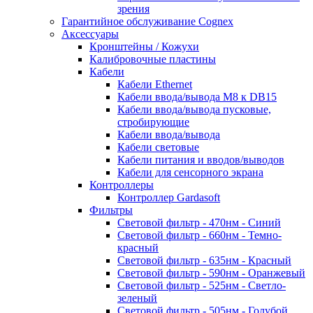
зрения
Гарантийное обслуживание Cognex
Аксессуары
Кронштейны / Кожухи
Калибровочные пластины
Кабели
Кабели Ethernet
Кабели ввода/вывода M8 к DB15
Кабели ввода/вывода пусковые,
стробирующие
Кабели ввода/вывода
Кабели световые
Кабели питания и вводов/выводов
Кабели для сенсорного экрана
Контроллеры
Контроллер Gardasoft
Фильтры
Световой фильтр - 470нм - Синий
Световой фильтр - 660нм - Темно-
красный
Световой фильтр - 635нм - Красный
Световой фильтр - 590нм - Оранжевый
Световой фильтр - 525нм - Светло-
зеленый
Световой фильтр - 505нм - Голубой