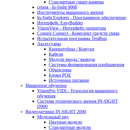
Стандартные смарт-камеры
серия - In-Sight 9000
Инструменты машинного зрения
In-Sight Explorer - Программное обеспечение
Интерфейс EasyBuilder
VisionView - Интерфейс оператора
Cognex Connect - Комплект средств связи
Испытательная программа TestRun
Аксессуары
Кронштейны / Кожухи
Кабели
Модули ввода / вывода
Системы формирования изображения
Объективы
Блоки POE
Источники питания
Машинное обучение
VisionPro VIDI - Технология машинного
обучения
Cистема технического зрения IN-SIGHT
D900
Видеодатчики IN-SIGHT 2000
Модельный ряд
Цветные модели
Стандартные модели