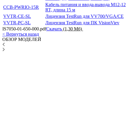
Кабель питания и ввода-вывода M12-12
CCB-PWRIO-15R
RT, длина 15 м
VVTR-CE-SL
Лицензия TestRun для VV700/VGA/CE
VVTR-PC-SL
Лицензия TestRun для ПК VisionViev
IS7050-01-650-000.pdf
Скачать
(1,30 Мб)
< Вернуться назад
ОБЗОР МОДЕЛЕЙ