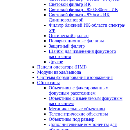
Световой фильтр ИК
Световой фильтр - 850-880нм - ИК
Световой фильтр - 830нм - ИК
Длинноволновой
Фильтр ближней ИК-области спектра/
УФ
Оптический фильтр
Поляризационные фильтры
Защитный фильтр
Шайбы для изменения фокусного
расстояния
Другое
Панели оператора (HMI)
Модули ввода/вывода
Системы формирования изображения
Объективы
Объективы с фиксированным
фокусным расстоянием
Объективы с изменяемым фокусным
расстоянием
Мегапиксельные объективы
Телецентрические объективы
Объективы под размер
Дополнительные компоненты для
объективов