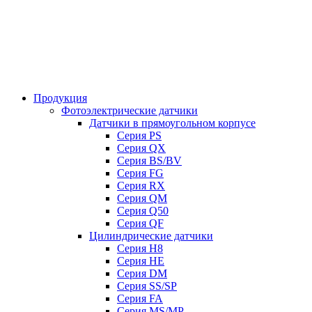
Продукция
Фотоэлектрические датчики
Датчики в прямоугольном корпусе
Серия PS
Серия QX
Серия BS/BV
Серия FG
Серия RX
Серия QM
Серия Q50
Серия QF
Цилиндрические датчики
Серия H8
Серия HE
Серия DM
Серия SS/SP
Серия FA
Серия MS/MP