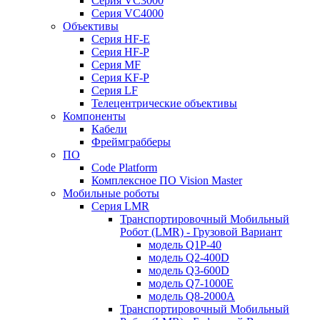
Серия VC3000
Серия VC4000
Объективы
Серия HF-E
Серия HF-P
Серия MF
Серия KF-P
Серия LF
Телецентрические объективы
Компоненты
Кабели
Фреймграбберы
ПО
Code Platform
Комплексное ПО Vision Master
Мобильные роботы
Серия LMR
Транспортировочный Мобильный
Робот (LMR) - Грузовой Вариант
модель Q1P-40
модель Q2-400D
модель Q3-600D
модель Q7-1000E
модель Q8-2000A
Транспортировочный Мобильный