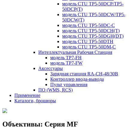
модель CTU TP5-50DCP/TP5-
50DCP(T)
модель CTU TP5-50DCW/TP5-
50DCW(T)
модель CTU TP5-50DC-C
модель CTU TP5-50DCH(T)
модель CTU TP5-50DGH(DT)
модель CTU TP5-50DTH
модель CTU TP5-50DM-C
Интеллектуальная Рабочая Станция
модель TP7-FH
модель TP7-FW
Аксессуары
Зарядная станция RA-CH-48/30B
Контроллер ввода-вывода
Пульт управления
ПО (WMS, RCS)
Применение
Каталоги, брошюры
Объективы: Серия MF