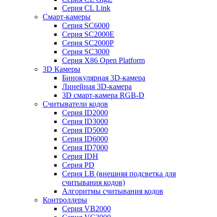
Серия CL Link
Смарт-камеры
Серия SC6000
Серия SC2000E
Серия SC2000P
Серия SC3000
Серия X86 Open Platform
3D Камеры
Бинокулярная 3D-камера
Линейная 3D-камера
3D смарт-камера RGB-D
Считыватели кодов
Серия ID2000
Серия ID3000
Серия ID5000
Серия ID6000
Серия ID7000
Серия IDH
Серия PD
Серия LB (внешняя подсветка для
считывания кодов)
Алгоритмы считывания кодов
Контроллеры
Серия VB2000