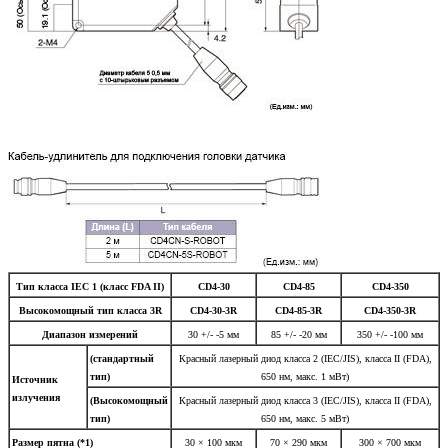
Тип класса IEC 1 (класс FDA II)
CD4-30
CD4-85
CD4-350
Высокомощный тип класса 3R
CD4-30-3R
CD4-85-3R
CD4-350-3R
Диапазон измерений
30 +/- -5 мм
85 +/- -20 мм
350 +/- -100 мм
(стандартный
Красный лазерный диод класса 2 (IEC/JIS), класса II (FDA),
тип)
650 нм, макс. 1 мВт)
Источник
излучения
(Высокомощный
Красный лазерный диод класса 3 (IEC/JIS), класса II (FDA),
тип)
650 нм, макс. 5 мВт)
Размер пятна (*1)
30 × 100 мкм
70 × 290 мкм
300 × 700 мкм