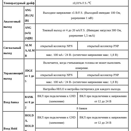
Температурный дрейф
±0,01% F.S./℃
ANG
Выходное напряжение ±5 В/F.S. (Выходной импеданс 100 Ом,
(В) [A]
разрешение 1 мВ)
[B]
Аналоговый
выход
ANG
Токовый выход от 4 до 20 мА/F.S. (Импеданс нагрузки 300 Ом,
(мА)
разрешение 1,5 мкА)
[A][B]
ALM
открытый коллектор NPN
открытый коллектор PNP
Сигнальный
A,ALM
выход
макс. 100 мА / 24 В- (остаточное напряжение макс. 1,8 В)
B
Включается, когда считывающая головка не может выполнить
измерение.
JDGE
Управляющий
открытый коллектор NPN
открытый коллектор PNP
от 1 до
выход
5
макс. 100 мА / 24 В- (остаточное напряжение макс. 1,8 В)
Настройка HI/LO и настройка гистерезиса для каждого выхода.
ВКЛ при подключении к GND
ВКЛ при подключении к напряжению
BANK
(заземление)
от 12 до 24 В
Вход банка
от 0 до
2
8 банков
HOLD
ВКЛ при подключении к GND
ВКЛ при подключении к напряжению
A,
(заземление)
от 12 до 24 В
HOLD
Вход Hold