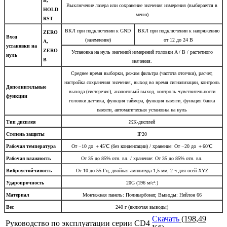
B,
Выключение лазера или сохранение значения измерения (выбирается в
HOLD
меню)
RST
ВКЛ при подключении к GND
ВКЛ при подключении к напряжению
ZERO
Вход
(заземление)
от 12 до 24 В
A,
установки на
ZERO
Установка на нуль значений измерений головки A / B / расчетного
нуль
B
значения.
Среднее время выборки, режим фильтра (частота отсечки), расчет,
настройка сохранения значения, выход во время сигнализации, контроль
Дополнительные
выхода (гистерезис), аналоговый выход, контроль чувствительности
функции
головки датчика, функция таймера, функция памяти, функция банка
памяти, автоматическая установка на нуль
Тип дисплея
ЖК-дисплей
Степень защиты
IP20
Рабочая температура
От −10 до ＋45℃ (без конденсации) / хранение: От −20 до ＋60℃
Рабочая влажность
От 35 до 85% отн. вл. / хранение: От 35 до 85% отн. вл.
Виброустойчивость
От 10 до 55 Гц, двойная амплитуда 1,5 мм, 2 ч для осей XYZ
Ударопрочность
20G (196 м/с²:)
Материал
Монтажная панель: Поликарбонат, Выводы: Нейлон 66
Вес
240 г (включая выводы)
Скачать
(198,49
Руководство по эксплуатации серии CD4