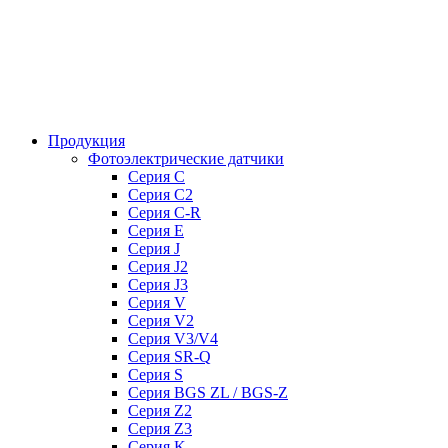
Продукция
Фотоэлектрические датчики
Серия C
Серия C2
Серия C-R
Серия E
Серия J
Серия J2
Серия J3
Серия V
Серия V2
Серия V3/V4
Серия SR-Q
Серия S
Серия BGS ZL / BGS-Z
Серия Z2
Серия Z3
Серия K