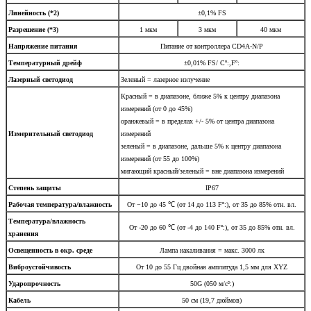
Линейность (*2)
±0,1% FS
Разрешение (*3)
1 мкм
3 мкм
40 мкм
Напряжение питания
Питание от контроллера CD4A-N/P
Температурный дрейф
±0,01% FS/ Cº:,Fº:
Лазерный светодиод
Зеленый = лазерное излучение
Красный = в диапазоне, ближе 5% к центру диапазона
измерений (от 0 до 45%)
оранжевый = в пределах +/- 5% от центра диапазона
Измерительный светодиод
измерений
зеленый = в диапазоне, дальше 5% к центру диапазона
измерений (от 55 до 100%)
мигающий красный/зеленый = вне диапазона измерений
Степень защиты
IP67
Рабочая температура/влажность
От −10 до 45 ℃ (от 14 до 113 Fº:), от 35 до 85% отн. вл.
Температура/влажность
От -20 до 60 ℃ (от -4 до 140 Fº:), от 35 до 85% отн. вл.
хранения
Освещенность в окр. среде
Лампа накаливания = макс. 3000 лк
Виброустойчивость
От 10 до 55 Гц двойная амплитуда 1,5 мм для XYZ
Ударопрочность
50G (050 м/с²:)
Кабель
50 см (19,7 дюймов)