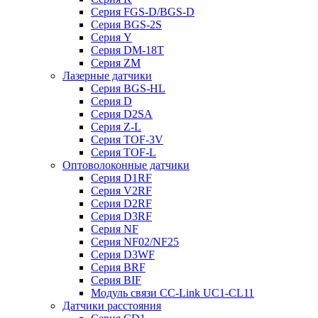
Серия FGS-D/BGS-D
Серия BGS-2S
Серия Y
Серия DM-18T
Серия ZM
Лазерные датчики
Серия BGS-HL
Серия D
Серия D2SA
Серия Z-L
Серия TOF-3V
Серия TOF-L
Оптоволоконные датчики
Серия D1RF
Серия V2RF
Серия D2RF
Серия D3RF
Серия NF
Серия NF02/NF25
Серия D3WF
Серия BRF
Серия BIF
Модуль связи CC-Link UC1-CL11
Датчики расстояния