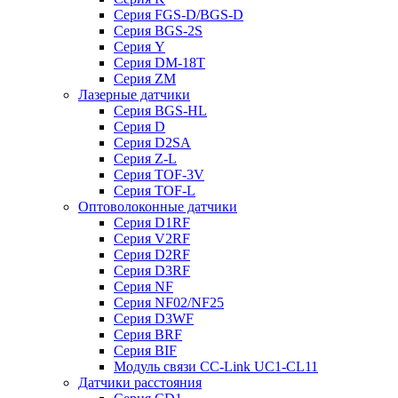
Серия FGS-D/BGS-D
Серия BGS-2S
Серия Y
Серия DM-18T
Серия ZM
Лазерные датчики
Серия BGS-HL
Серия D
Серия D2SA
Серия Z-L
Серия TOF-3V
Серия TOF-L
Оптоволоконные датчики
Серия D1RF
Серия V2RF
Серия D2RF
Серия D3RF
Серия NF
Серия NF02/NF25
Серия D3WF
Серия BRF
Серия BIF
Модуль связи CC-Link UC1-CL11
Датчики расстояния