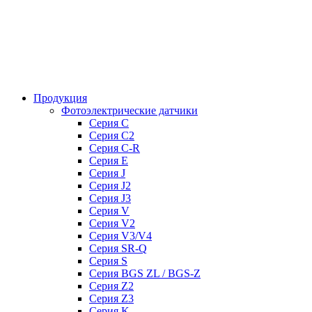
Продукция
Фотоэлектрические датчики
Серия C
Серия C2
Серия C-R
Серия E
Серия J
Серия J2
Серия J3
Серия V
Серия V2
Серия V3/V4
Серия SR-Q
Серия S
Серия BGS ZL / BGS-Z
Серия Z2
Серия Z3
Серия K