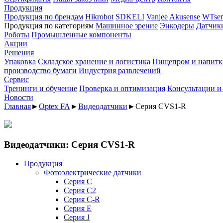
Продукция
Продукция по брендам
Hikrobot
SDKELI
Vanjee
Akusense
WTsen
Продукция по категориям
Машинное зрение
Энкодеры
Датчик
Роботы
Промышленные компоненты
Акции
Решения
Упаковка
Складское хранение и логистика
Пищепром и напитк
производство бумаги
Индустрия развлечений
Сервис
Тренинги и обучение
Проверка и оптимизация
Консультации и
Новости
Главная
►
Optex FA
►
Видеодатчики
►
Серия CVS1-R
Видеодатчики: Серия CVS1-R
Продукция
Фотоэлектрические датчики
Серия C
Серия C2
Серия C-R
Серия E
Серия J