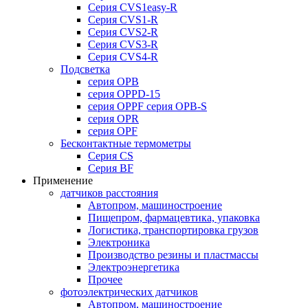
Серия CVS1easy-R
Серия CVS1-R
Серия CVS2-R
Серия CVS3-R
Серия CVS4-R
Подсветка
серия OPB
серия OPPD-15
серия OPPF серия OPB-S
серия OPR
серия OPF
Бесконтактные термометры
Серия CS
Серия BF
Применение
датчиков расстояния
Автопром, машиностроение
Пищепром, фармацевтика, упаковка
Логистика, транспортировка грузов
Электроника
Производство резины и пластмассы
Электроэнергетика
Прочее
фотоэлектрических датчиков
Автопром, машиностроение