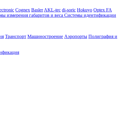
ectronic
Cognex
Basler
AKL-tec
di-soric
Hokuyo
Optex FA
мы измерения габаритов и веса
Системы идентификации
ия
Транспорт
Машиностроение
Аэропорты
Полиграфия и
ификация