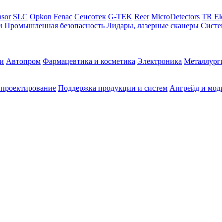
sor
SLC
Opkon
Fenac
Сенсотек
G-TEK
Reer
MicroDetectors
TR El
и
Промышленная безопасность
Лидары, лазерные сканеры
Систе
и
Автопром
Фармацевтика и косметика
Электроника
Металлург
 проектирование
Поддержка продукции и систем
Апгрейд и мод