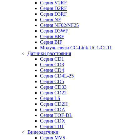
Серия V2RF
Серия D2RF
Серия D3RF
Серия NF
Серия NF02/NF25
Серия D3WF
Серия BRF
Серия BIF
Модуль связи CC-Link UC1-CL11
Датчики расстояния
Серия CD1
Серия CD3
Серия CD4
Серия CD4L-25
Серия CD5
Серия CD33
Серия CD22
Серия LS
Серия CD2H
Серия CDA
Серия TOF-DL
Серия CDX
Серия TD1
Видеодатчики
Серия MVS