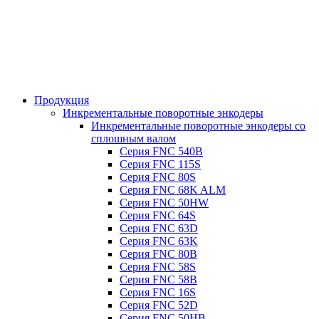
Продукция
Инкрементальные поворотные энкодеры
Инкрементальные поворотные энкодеры со
сплошным валом
Серия FNC 540B
Серия FNC 115S
Серия FNC 80S
Серия FNC 68K ALM
Серия FNC 50HW
Серия FNC 64S
Серия FNC 63D
Серия FNC 63K
Серия FNC 80B
Серия FNC 58S
Серия FNC 58B
Серия FNC 16S
Серия FNC 52D
Серия FNC 50HB