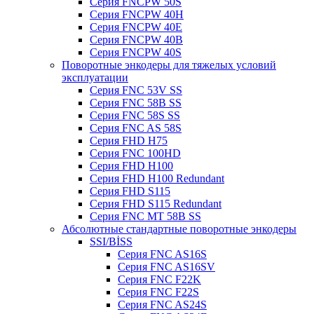
Серия FNCPW 50S
Серия FNCPW 40H
Серия FNCPW 40E
Серия FNCPW 40B
Серия FNCPW 40S
Поворотные энкодеры для тяжелых условий
эксплуатации
Серия FNC 53V SS
Серия FNC 58B SS
Серия FNC 58S SS
Серия FNC AS 58S
Серия FHD H75
Серия FNC 100HD
Серия FHD H100
Серия FHD H100 Redundant
Серия FHD S115
Серия FHD S115 Redundant
Серия FNC MT 58B SS
Абсолютные стандартные поворотные энкодеры
SSI/BİSS
Серия FNC AS16S
Серия FNC AS16SV
Серия FNC F22K
Серия FNC F22S
Серия FNC AS24S