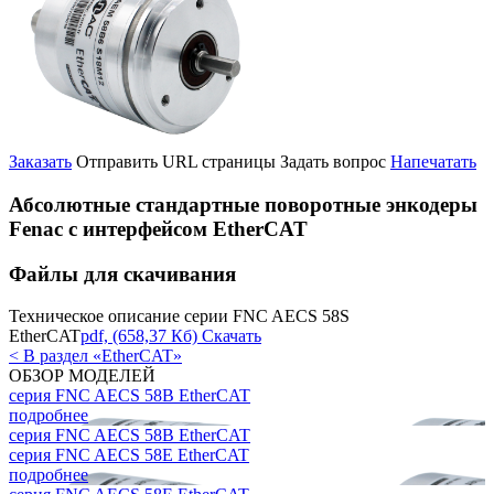
Заказать
Отправить URL страницы
Задать вопрос
Напечатать
Абсолютные стандартные поворотные энкодеры
Fenac c интерфейсом EtherCAT
Файлы для скачивания
Техническое описание серии FNC AECS 58S
EtherCAT
pdf, (658,37 Кб) Скачать
< В раздел «EtherCAT»
ОБЗОР МОДЕЛЕЙ
серия FNC AECS 58B EtherCAT
подробнее
серия FNC AECS 58B EtherCAT
серия FNC AECS 58E EtherCAT
подробнее