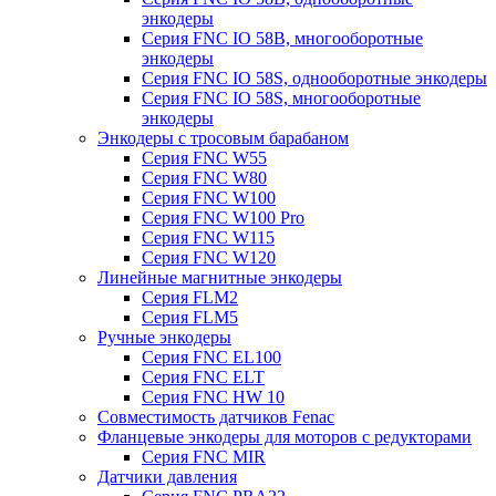
энкодеры
Серия FNC IO 58B, многооборотные
энкодеры
Серия FNC IO 58S, однооборотные энкодеры
Серия FNC IO 58S, многооборотные
энкодеры
Энкодеры с тросовым барабаном
Серия FNC W55
Серия FNC W80
Серия FNC W100
Серия FNC W100 Pro
Серия FNC W115
Серия FNC W120
Линейные магнитные энкодеры
Серия FLM2
Серия FLM5
Ручные энкодеры
Серия FNC EL100
Серия FNC ELT
Серия FNC HW 10
Совместимость датчиков Fenac
Фланцевые энкодеры для моторов с редукторами
Серия FNC MIR
Датчики давления