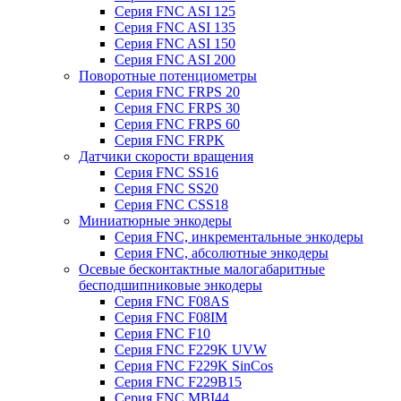
Серия FNC ASI 125
Серия FNC ASI 135
Серия FNC ASI 150
Серия FNC ASI 200
Поворотные потенциометры
Серия FNC FRPS 20
Серия FNC FRPS 30
Серия FNC FRPS 60
Серия FNC FRPK
Датчики скорости вращения
Серия FNC SS16
Серия FNC SS20
Серия FNC CSS18
Миниатюрные энкодеры
Серия FNC, инкрементальные энкодеры
Серия FNC, абсолютные энкодеры
Осевые бесконтактные малогабаритные
бесподшипниковые энкодеры
Серия FNC F08AS
Серия FNC F08IM
Серия FNC F10
Серия FNC F229K UVW
Серия FNC F229K SinCos
Серия FNC F229B15
Серия FNC MBI44