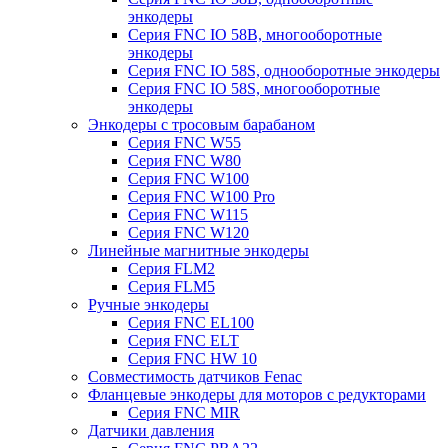
энкодеры
Серия FNC IO 58B, многооборотные
энкодеры
Серия FNC IO 58S, однооборотные энкодеры
Серия FNC IO 58S, многооборотные
энкодеры
Энкодеры с тросовым барабаном
Серия FNC W55
Серия FNC W80
Серия FNC W100
Серия FNC W100 Pro
Серия FNC W115
Серия FNC W120
Линейные магнитные энкодеры
Серия FLM2
Серия FLM5
Ручные энкодеры
Серия FNC EL100
Серия FNC ELT
Серия FNC HW 10
Совместимость датчиков Fenac
Фланцевые энкодеры для моторов с редукторами
Серия FNC MIR
Датчики давления