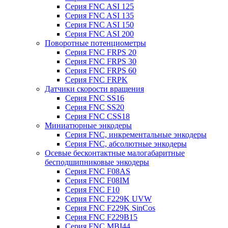
Серия FNC ASI 125
Серия FNC ASI 135
Серия FNC ASI 150
Серия FNC ASI 200
Поворотные потенциометры
Серия FNC FRPS 20
Серия FNC FRPS 30
Серия FNC FRPS 60
Серия FNC FRPK
Датчики скорости вращения
Серия FNC SS16
Серия FNC SS20
Серия FNC CSS18
Миниатюрные энкодеры
Серия FNC, инкрементальные энкодеры
Серия FNC, абсолютные энкодеры
Осевые бесконтактные малогабаритные
бесподшипниковые энкодеры
Серия FNC F08AS
Серия FNC F08IM
Серия FNC F10
Серия FNC F229K UVW
Серия FNC F229K SinCos
Серия FNC F229B15
Серия FNC MBI44