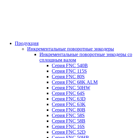
Продукция
Инкрементальные поворотные энкодеры
Инкрементальные поворотные энкодеры со
сплошным валом
Серия FNC 540B
Серия FNC 115S
Серия FNC 80S
Серия FNC 68K ALM
Серия FNC 50HW
Серия FNC 64S
Серия FNC 63D
Серия FNC 63K
Серия FNC 80B
Серия FNC 58S
Серия FNC 58B
Серия FNC 16S
Серия FNC 52D
Серия FNC 50HB