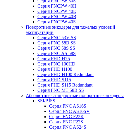
Серия FNCPW 50S
Серия FNCPW 40H
Серия FNCPW 40E
Серия FNCPW 40B
Серия FNCPW 40S
Поворотные энкодеры для тяжелых условий
эксплуатации
Серия FNC 53V SS
Серия FNC 58B SS
Серия FNC 58S SS
Серия FNC AS 58S
Серия FHD H75
Серия FNC 100HD
Серия FHD H100
Серия FHD H100 Redundant
Серия FHD S115
Серия FHD S115 Redundant
Серия FNC MT 58B SS
Абсолютные стандартные поворотные энкодеры
SSI/BİSS
Серия FNC AS16S
Серия FNC AS16SV
Серия FNC F22K
Серия FNC F22S
Серия FNC AS24S