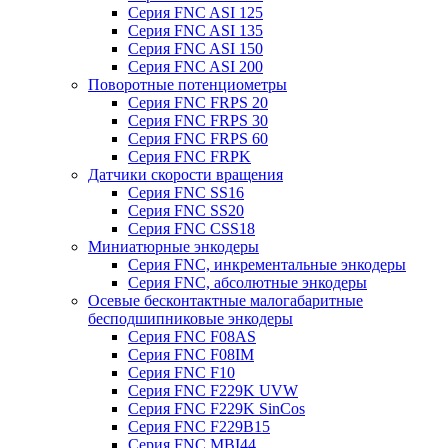
Серия FNC ASI 125
Серия FNC ASI 135
Серия FNC ASI 150
Серия FNC ASI 200
Поворотные потенциометры
Серия FNC FRPS 20
Серия FNC FRPS 30
Серия FNC FRPS 60
Серия FNC FRPK
Датчики скорости вращения
Серия FNC SS16
Серия FNC SS20
Серия FNC CSS18
Миниатюрные энкодеры
Серия FNC, инкрементальные энкодеры
Серия FNC, абсолютные энкодеры
Осевые бесконтактные малогабаритные
бесподшипниковые энкодеры
Серия FNC F08AS
Серия FNC F08IM
Серия FNC F10
Серия FNC F229K UVW
Серия FNC F229K SinCos
Серия FNC F229B15
Серия FNC MBI44