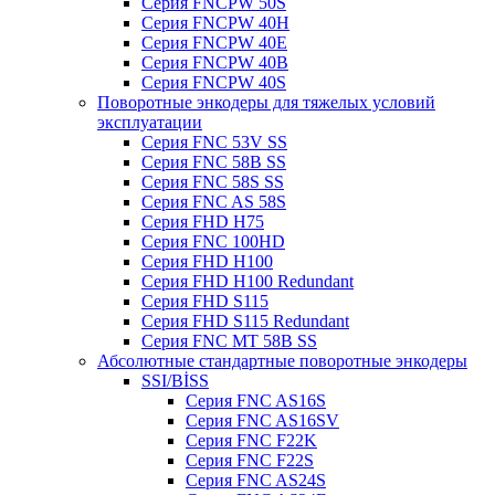
Серия FNCPW 50S
Серия FNCPW 40H
Серия FNCPW 40E
Серия FNCPW 40B
Серия FNCPW 40S
Поворотные энкодеры для тяжелых условий
эксплуатации
Серия FNC 53V SS
Серия FNC 58B SS
Серия FNC 58S SS
Серия FNC AS 58S
Серия FHD H75
Серия FNC 100HD
Серия FHD H100
Серия FHD H100 Redundant
Серия FHD S115
Серия FHD S115 Redundant
Серия FNC MT 58B SS
Абсолютные стандартные поворотные энкодеры
SSI/BİSS
Серия FNC AS16S
Серия FNC AS16SV
Серия FNC F22K
Серия FNC F22S
Серия FNC AS24S