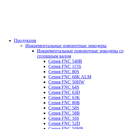
Продукция
Инкрементальные поворотные энкодеры
Инкрементальные поворотные энкодеры со
сплошным валом
Серия FNC 540B
Серия FNC 115S
Серия FNC 80S
Серия FNC 68K ALM
Серия FNC 50HW
Серия FNC 64S
Серия FNC 63D
Серия FNC 63K
Серия FNC 80B
Серия FNC 58S
Серия FNC 58B
Серия FNC 16S
Серия FNC 52D
Серия FNC 50HB