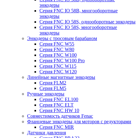
энкодеры
Серия FNC IO 58B, многооборотные
энкодеры
Серия FNC IO 58S, однооборотные энкодеры
Серия FNC IO 58S, многооборотные
энкодеры
Энкодеры с тросовым барабаном
Серия FNC W55
Серия FNC W80
Серия FNC W100
Серия FNC W100 Pro
Серия FNC W115
Серия FNC W120
Линейные магнитные энкодеры
Серия FLM2
Серия FLM5
Ручные энкодеры
Серия FNC EL100
Серия FNC ELT
Серия FNC HW 10
Совместимость датчиков Fenac
Фланцевые энкодеры для моторов с редукторами
Серия FNC MIR
Датчики давления