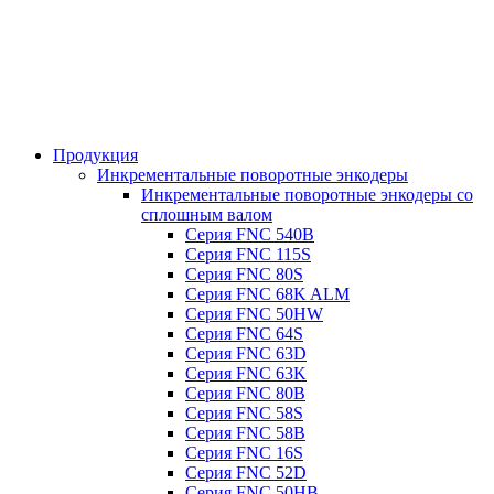
Продукция
Инкрементальные поворотные энкодеры
Инкрементальные поворотные энкодеры со
сплошным валом
Серия FNC 540B
Серия FNC 115S
Серия FNC 80S
Серия FNC 68K ALM
Серия FNC 50HW
Серия FNC 64S
Серия FNC 63D
Серия FNC 63K
Серия FNC 80B
Серия FNC 58S
Серия FNC 58B
Серия FNC 16S
Серия FNC 52D
Серия FNC 50HB