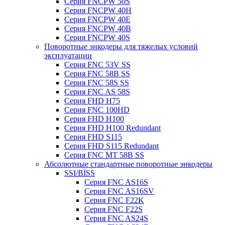
Серия FNCPW 50S
Серия FNCPW 40H
Серия FNCPW 40E
Серия FNCPW 40B
Серия FNCPW 40S
Поворотные энкодеры для тяжелых условий
эксплуатации
Серия FNC 53V SS
Серия FNC 58B SS
Серия FNC 58S SS
Серия FNC AS 58S
Серия FHD H75
Серия FNC 100HD
Серия FHD H100
Серия FHD H100 Redundant
Серия FHD S115
Серия FHD S115 Redundant
Серия FNC MT 58B SS
Абсолютные стандартные поворотные энкодеры
SSI/BİSS
Серия FNC AS16S
Серия FNC AS16SV
Серия FNC F22K
Серия FNC F22S
Серия FNC AS24S