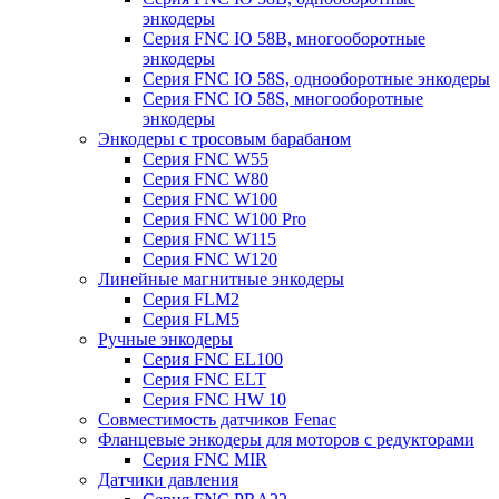
энкодеры
Серия FNC IO 58B, многооборотные
энкодеры
Серия FNC IO 58S, однооборотные энкодеры
Серия FNC IO 58S, многооборотные
энкодеры
Энкодеры с тросовым барабаном
Серия FNC W55
Серия FNC W80
Серия FNC W100
Серия FNC W100 Pro
Серия FNC W115
Серия FNC W120
Линейные магнитные энкодеры
Серия FLM2
Серия FLM5
Ручные энкодеры
Серия FNC EL100
Серия FNC ELT
Серия FNC HW 10
Совместимость датчиков Fenac
Фланцевые энкодеры для моторов с редукторами
Серия FNC MIR
Датчики давления