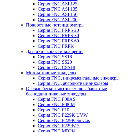
Серия FNC ASI 125
Серия FNC ASI 135
Серия FNC ASI 150
Серия FNC ASI 200
Поворотные потенциометры
Серия FNC FRPS 20
Серия FNC FRPS 30
Серия FNC FRPS 60
Серия FNC FRPK
Датчики скорости вращения
Серия FNC SS16
Серия FNC SS20
Серия FNC CSS18
Миниатюрные энкодеры
Серия FNC, инкрементальные энкодеры
Серия FNC, абсолютные энкодеры
Осевые бесконтактные малогабаритные
бесподшипниковые энкодеры
Серия FNC F08AS
Серия FNC F08IM
Серия FNC F10
Серия FNC F229K UVW
Серия FNC F229K SinCos
Серия FNC F229B15
Серия FNC MBI44