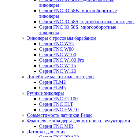
энкодеры
Серия FNC IO 58B, многооборотные
энкодеры
Серия FNC IO 58S, однооборотные энкодеры
Серия FNC IO 58S, многооборотные
энкодеры
Энкодеры с тросовым барабаном
Серия FNC W55
Серия FNC W80
Серия FNC W100
Серия FNC W100 Pro
Серия FNC W115
Серия FNC W120
Линейные магнитные энкодеры
Серия FLM2
Серия FLM5
Ручные энкодеры
Серия FNC EL100
Серия FNC ELT
Серия FNC HW 10
Совместимость датчиков Fenac
Фланцевые энкодеры для моторов с редукторами
Серия FNC MIR
Датчики давления