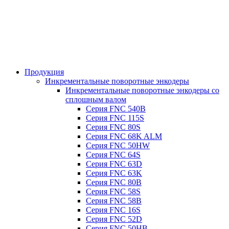
Продукция
Инкрементальные поворотные энкодеры
Инкрементальные поворотные энкодеры со
сплошным валом
Серия FNC 540B
Серия FNC 115S
Серия FNC 80S
Серия FNC 68K ALM
Серия FNC 50HW
Серия FNC 64S
Серия FNC 63D
Серия FNC 63K
Серия FNC 80B
Серия FNC 58S
Серия FNC 58B
Серия FNC 16S
Серия FNC 52D
Серия FNC 50HB