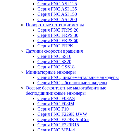
Серия FNC ASI 125
Серия FNC ASI 135
Серия FNC ASI 150
Серия FNC ASI 200
Поворотные потенциометры
Серия FNC FRPS 20
Серия FNC FRPS 30
Серия FNC FRPS 60
Серия FNC FRPK
Датчики скорости вращения
Серия FNC SS16
Серия FNC SS20
Серия FNC CSS18
Миниатюрные энкодеры
Серия FNC, инкрементальные энкодеры
Серия FNC, абсолютные энкодеры
Осевые бесконтактные малогабаритные
бесподшипниковые энкодеры
Серия FNC F08AS
Серия FNC F08IM
Серия FNC F10
Серия FNC F229K UVW
Серия FNC F229K SinCos
Серия FNC F229B15
Серия FNC MBI44