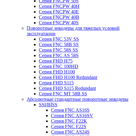
Серия FNCPW 50S
Серия FNCPW 40H
Серия FNCPW 40E
Серия FNCPW 40B
Серия FNCPW 40S
Поворотные энкодеры для тяжелых условий
эксплуатации
Серия FNC 53V SS
Серия FNC 58B SS
Серия FNC 58S SS
Серия FNC AS 58S
Серия FHD H75
Серия FNC 100HD
Серия FHD H100
Серия FHD H100 Redundant
Серия FHD S115
Серия FHD S115 Redundant
Серия FNC MT 58B SS
Абсолютные стандартные поворотные энкодеры
SSI/BİSS
Серия FNC AS16S
Серия FNC AS16SV
Серия FNC F22K
Серия FNC F22S
Серия FNC AS24S